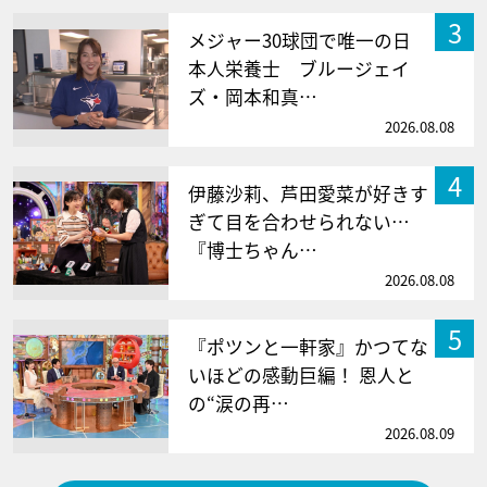
3
メジャー30球団で唯一の日
本人栄養士 ブルージェイ
ズ・岡本和真…
2026.08.08
4
伊藤沙莉、芦田愛菜が好きす
ぎて目を合わせられない…
『博士ちゃん…
2026.08.08
5
『ポツンと一軒家』かつてな
いほどの感動巨編！ 恩人と
の“涙の再…
2026.08.09