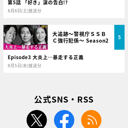
第5話 「好き」涙の告白!?
8月8日(土)放送分
大追跡～警視庁ＳＳＢ
5
Ｃ強行犯係～ Season2
Episode3 大炎上…暴走する正義
8月5日(水)放送分
公式SNS・RSS
twitter
facebook
rss