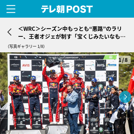
menu
テレ朝POST
＜WRC＞シーズン中もっとも“悪路”のラリ
ー、王者オジェが制す「宝くじみたいなも
の」
（写真ギャラリー 1/8）
1/8