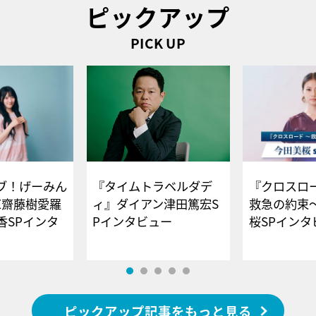
ピックアップ
PICK UP
ブ！げーみん
『タイムトラベルダデ
『クロスロー
E齋藤樹愛羅
ィ』ダイアン津田篤宏S
救急の約束
香SPインタ
Pインタビュー
桜SPイ
ピックアップ記事をもっと見る