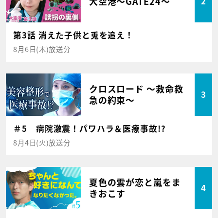
大空港～GATE24～
2
第3話 消えた子供と兎を追え！
8月6日(木)放送分
クロスロード ～救命救
3
急の約束～
＃5 病院激震！パワハラ＆医療事故!?
8月4日(火)放送分
夏色の雲が恋と嵐をま
4
きおこす