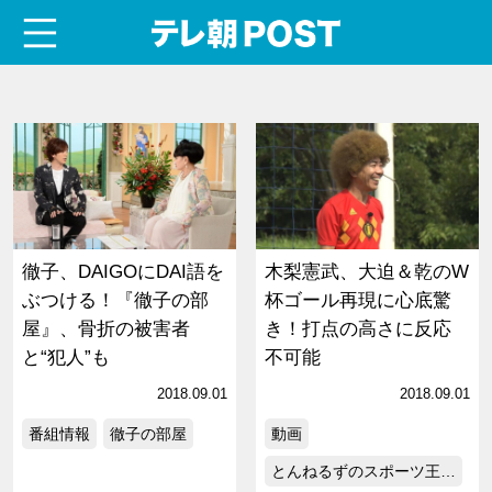
menu
テレ朝POST
徹子、DAIGOにDAI語を
木梨憲武、大迫＆乾のW
ぶつける！『徹子の部
杯ゴール再現に心底驚
屋』、骨折の被害者
き！打点の高さに反応
と“犯人”も
不可能
2018.09.01
2018.09.01
番組情報
徹子の部屋
動画
とんねるずのスポーツ王…