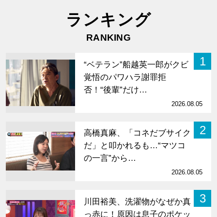
ランキング
RANKING
1
“ベテラン”船越英一郎がクビ
覚悟のパワハラ謝罪拒
否！“後輩”だけ…
2026.08.05
2
高橋真麻、「コネだブサイク
だ」と叩かれるも…“マツコ
の一言”から…
2026.08.05
3
川田裕美、洗濯物がなぜか真
っ赤に！原因は息子のポケッ