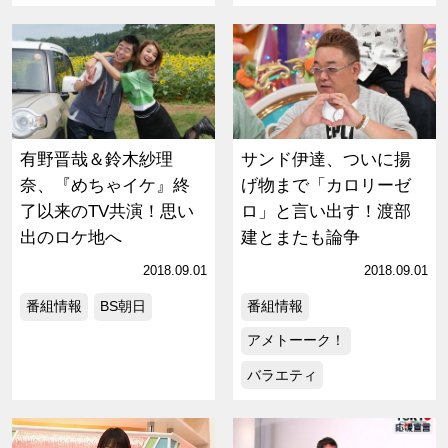
有野晋哉＆鈴木紗理
サンド伊達、ついに揚
奈、『めちゃイケ』終
げ物まで「カロリーゼ
了以来のTV共演！思い
ロ」と言い出す！渡部
出のロケ地へ
建とまたも論争
2018.09.01
2018.09.01
番組情報
BS朝日
番組情報
アメトーーク！
バラエティ