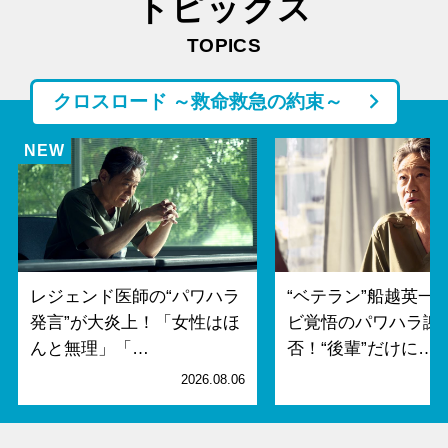
トピックス
TOPICS
クロスロード ～救命救急の約束～
レジェンド医師の“パワハラ
“ベテラン”船越英一
発言”が大炎上！「女性はほ
ビ覚悟のパワハラ謝
んと無理」「…
否！“後輩”だけに…
2026.08.06
2