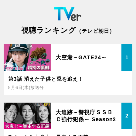
視聴ランキング
（テレビ朝日）
大空港～GATE24～
1
第3話 消えた子供と兎を追え！
8月6日(木)放送分
大追跡～警視庁ＳＳＢ
2
Ｃ強行犯係～ Season2