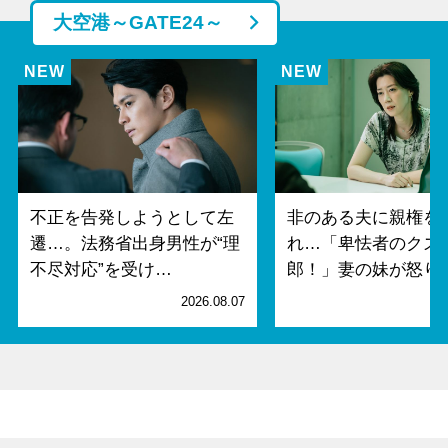
大空港～GATE24～
不正を告発しようとして左
非のある夫に親権を
遷…。法務省出身男性が“理
れ…「卑怯者のクズ
不尽対応”を受け…
郎！」妻の妹が怒り
2026.08.07
2