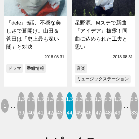
『dele』6話、不穏な美
星野源、Mステで新曲
しさで幕開け。山田＆
『アイデア』披露！同
菅田は「史上最も深い
曲に込められた工夫と
闇」と対決
思い
2018.08.31
2018.08.31
ドラマ
番組情報
音楽
ミュージックステーション
1,3
1,3
1,3
1,3
1,3
1,3
1,3
1,3
1,3
1,3
1,3
1,5
1
…
…
39
40
41
42
43
44
45
46
47
48
49
83