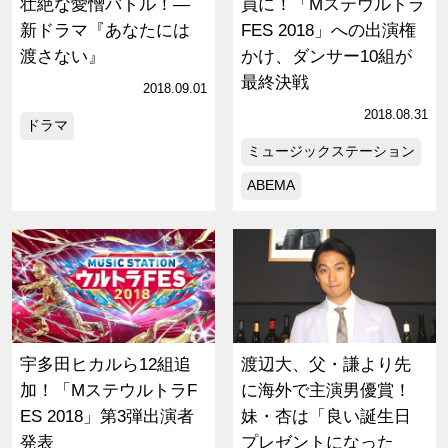
壮絶な愛憎バトル！―
員に！「Mステウルトラ
新ドラマ『あなたには
FES 2018」への出演権
渡さない』
かけ、ダンサー10組が
最終決戦
2018.09.01
2018.08.31
ドラマ
ミュージックステーション
ABEMA
宇多田ヒカルら12組追
渡辺大、父・謙より先
加！「MステウルトラF
に海外で主演男優賞！
ES 2018」第3弾出演者
妹・杏は「良い誕生日
発表
プレゼントになった