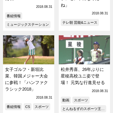
ね」
2018.08.31
2018.08.31
番組情報
テレ朝 芸能&ニュース
ミュージックステーション
女子ゴルフ・新垣比
松井秀喜、26年ぶりに
菜、韓国メジャー大会
星稜高校ユニ姿で登
に参戦！「ハンファク
場！ 元気な行進見せる
ラシック2018」
2018.08.31
2018.08.31
動画
スポーツ
番組情報
CS
スポーツ
とんねるずのスポーツ王…