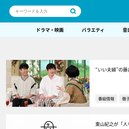
ドラマ・映画
バラエティ
音
“いい夫婦”の
番組情報
徹
東山紀之が「人