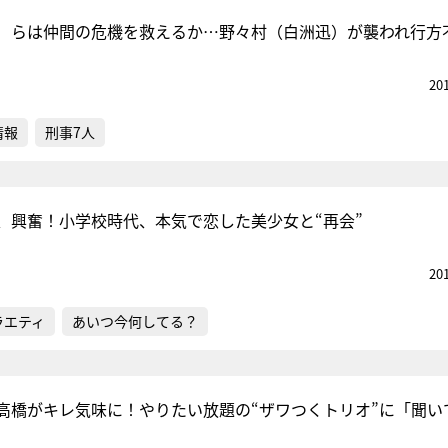
）らは仲間の危機を救えるか…野々村（白洲迅）が襲われ行方
20
情報
刑事7人
、興奮！小学校時代、本気で恋した美少女と“再会”
20
ラエティ
あいつ今何してる？
高橋がキレ気味に！やりたい放題の“ザワつくトリオ”に「聞い