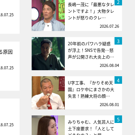
2
長嶋一茂に「最悪なタレ
ントですよ！」大物タレ
18.07.25
ントが怒りのクレ…
2026.07.26
3
20年前のパワハラ疑惑
が浮上！SNSで告発…怒
る原因
声が公開され大炎上の…
2026.08.04
18.07.25
4
U字工事、『かりそめ天
国』ロケ中にまさかの大
失言！熟練大将の顔…
2026.08.01
5
みりちゃむ、人気芸人に
18.07.25
土下座要求！「人として