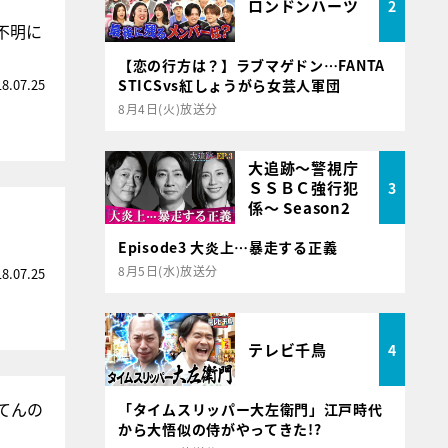
ロンドンハーツ
2
不明に
【恋の行方は？】ラブマゲドン…FANTA
18.07.25
STICSvs紅しょうがら女芸人軍団
8月4日(火)放送分
大追跡～警視庁
ＳＳＢＣ強行犯
3
係～ Season2
Episode3 大炎上…暴走する正義
8月5日(水)放送分
18.07.25
テレビ千鳥
4
てんの
「タイムスリッパー大左衛門」江戸時代
から大悟似の侍がやってきた!?