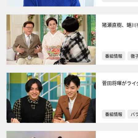
猪瀬直樹、蜷川
番組情報
徹
菅田将暉がライ
番組情報
バ