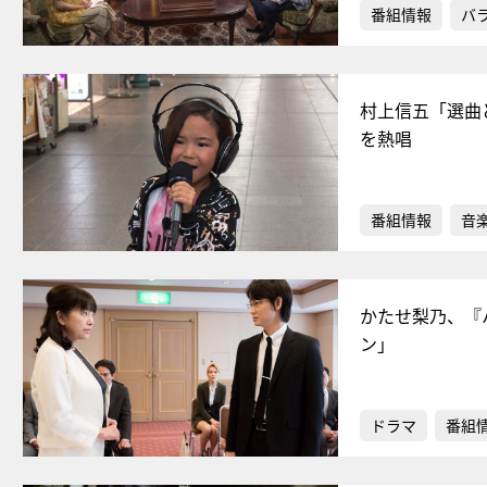
番組情報
バ
村上信五「選曲
を熱唱
番組情報
音
かたせ梨乃、『
ン」
ドラマ
番組