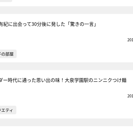
有紀に出会って30分後に発した「驚きの一言」
20
子の部屋
ダー時代に通った思い出の味！大泉学園駅のニンニクつけ麺
20
ラエティ