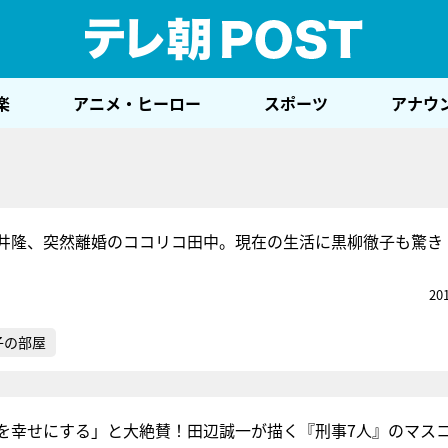
テレ
楽
アニメ・ヒーロー
スポーツ
アナウ
藤井隆、突然離婚のココリコ田中。現在の生活に黒柳徹子も驚き
20
子の部屋
を幸せにする」と大絶賛！田辺誠一が描く『刑事7人』のマス