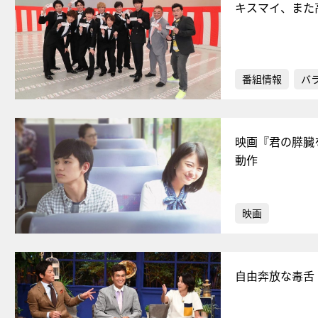
キスマイ、また
番組情報
バ
映画『君の膵臓
動作
映画
自由奔放な毒舌