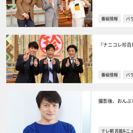
番組情報
バ
『ナニコレ珍百
番組情報
バ
撮影後、おんぶ
テレ朝 芸能&ニ