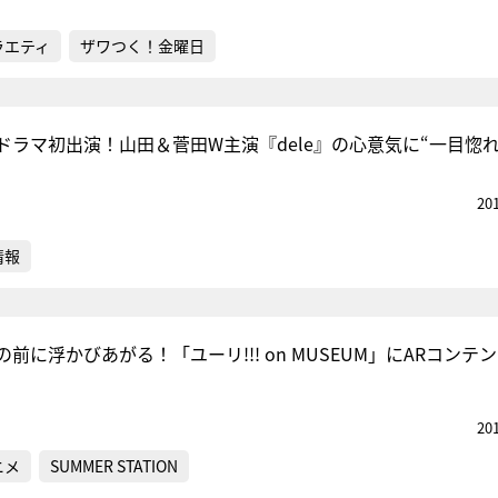
ラエティ
ザワつく！金曜日
ドラマ初出演！山田＆菅田W主演『dele』の心意気に“一目惚れ
20
情報
前に浮かびあがる！「ユーリ!!! on MUSEUM」にARコンテ
20
ニメ
SUMMER STATION