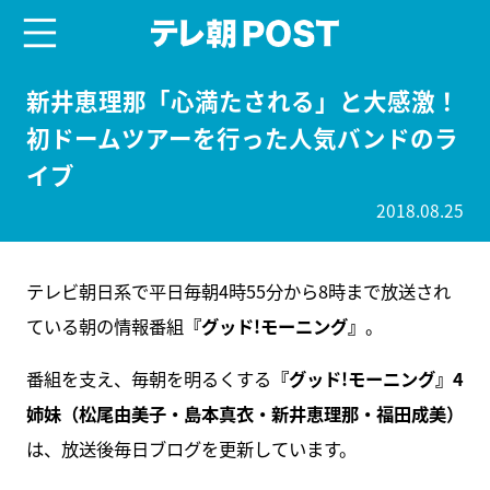
menu
テレ朝POST
新井恵理那「心満たされる」と大感激！
初ドームツアーを行った人気バンドのラ
イブ
2018.08.25
テレビ朝日系で平日毎朝4時55分から8時まで放送され
ている朝の情報番組
『グッド!モーニング』
。
番組を支え、毎朝を明るくする
『グッド!モーニング』4
姉妹（松尾由美子・島本真衣・新井恵理那・福田成美）
は、放送後毎日ブログを更新しています。