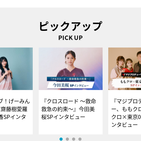
ピックアップ
PICK UP
ブ！げーみん
『クロスロード ～救命
『マジプロ
E齋藤樹愛羅
救急の約束～』今田美
ー、ももク
香SPインタ
桜SPインタビュー
クロ×東京0
ンタビュー