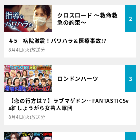
クロスロード ～救命救
2
急の約束～
＃5 病院激震！パワハラ＆医療事故!?
8月4日(火)放送分
ロンドンハーツ
3
【恋の行方は？】ラブマゲドン…FANTASTICSv
s紅しょうがら女芸人軍団
8月4日(火)放送分