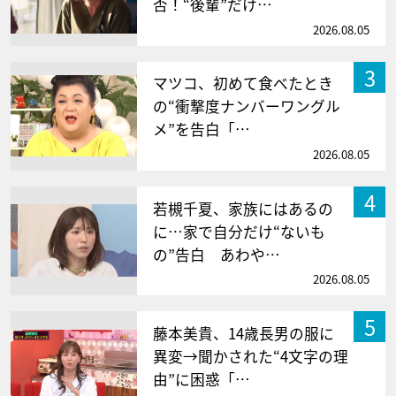
否！“後輩”だけ…
2026.08.05
3
マツコ、初めて食べたとき
の“衝撃度ナンバーワングル
メ”を告白「…
2026.08.05
4
若槻千夏、家族にはあるの
に…家で自分だけ“ないも
の”告白 あわや…
2026.08.05
5
藤本美貴、14歳長男の服に
異変→聞かされた“4文字の理
由”に困惑「…