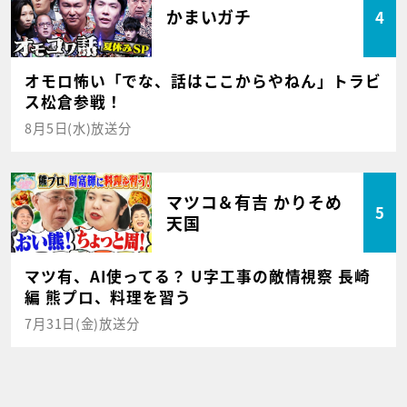
かまいガチ
4
オモロ怖い「でな、話はここからやねん」トラビ
ス松倉参戦！
8月5日(水)放送分
マツコ＆有吉 かりそめ
5
天国
マツ有、AI使ってる？ U字工事の敵情視察 長崎
編 熊プロ、料理を習う
7月31日(金)放送分