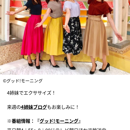
©グッド!モーニング
4姉妹でエクササイズ！
来週の
4姉妹ブログ
もお楽しみに！
※
番組情報：『
グッド!
モーニング
』
平日朝4：55～8：00にテレビ朝日ほかで放送中