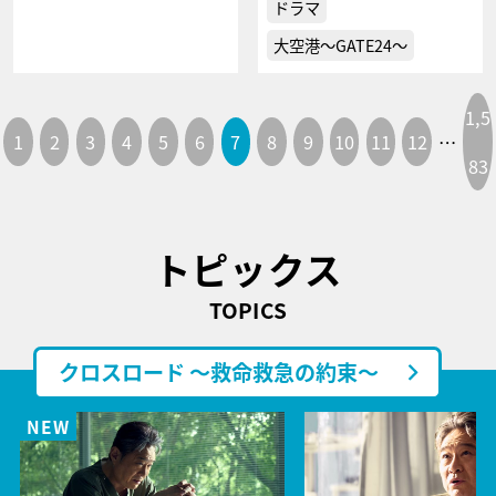
ドラマ
大空港～GATE24～
1,5
1
2
3
4
5
6
7
8
9
10
11
12
…
83
トピックス
TOPICS
クロスロード ～救命救急の約束～