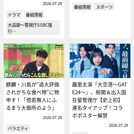
2026.07.29
番組情報
スポーツ
ドラマ
番組情報
大追跡～警視庁SSBC強
行…
麒麟・川島が“過大評価
趣里主演『大空港～GAT
されがちな食べ物”に物
E24～』、税関＆出入国
申す！「傍若無人にふ
在留管理庁【史上初】
るまう大御所のよう」
連名タイアップ！コラ
ボポスター解禁
2026.07.29
2026.07.29
バラエティ