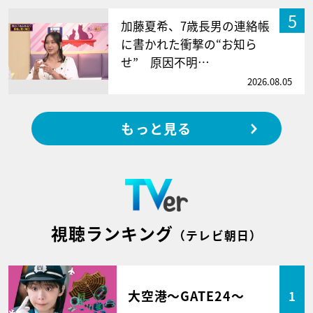
5
加藤夏希、7歳長男の連絡帳
に書かれた衝撃の“お知ら
せ” 原因不明…
2026.08.05
もっと見る
視聴ランキング
（テレビ朝日）
大空港～GATE24～
1