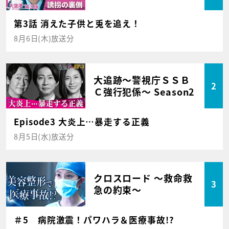
第3話 消えた子供と兎を追え！
8月6日(木)放送分
大追跡～警視庁ＳＳＢ
2
Ｃ強行犯係～ Season2
Episode3 大炎上…暴走する正義
8月5日(水)放送分
クロスロード ～救命救
3
急の約束～
＃5 病院激震！パワハラ＆医療事故!?