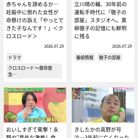
赤ちゃんを諦めるか…
立川晴の輔、30年前の
妊娠中に倒れた女性が
運転手時代に『徹子の
命懸けの訴え「やっとで
部屋』スタジオへ。黒
きた子なんです！」＜ク
柳徹子の記憶にも鮮明
ロスロード＞
に残る
2026.07.29
2026.07.29
ドラマ
番組情報
徹子の部屋
クロスロード ～救命救
急…
おいしすぎて衝撃！永
きしたかの高野が号
野の“意外な激推し食
泣…3年前に亡くなった