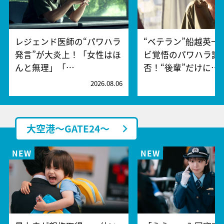
レジェンド医師の“パワハラ
“ベテラン”船越英一
発言”が大炎上！「女性はほ
ビ覚悟のパワハラ謝
んと無理」「…
否！“後輩”だけに…
2026.08.06
2
大空港～GATE24～