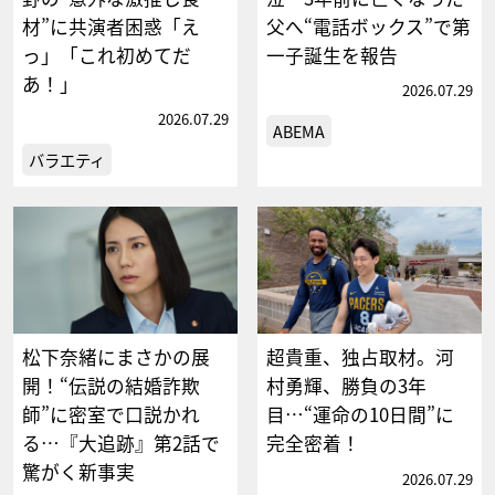
材”に共演者困惑「え
父へ“電話ボックス”で第
っ」「これ初めてだ
一子誕生を報告
あ！」
2026.07.29
2026.07.29
ABEMA
バラエティ
松下奈緒にまさかの展
超貴重、独占取材。河
開！“伝説の結婚詐欺
村勇輝、勝負の3年
師”に密室で口説かれ
目…“運命の10日間”に
る…『大追跡』第2話で
完全密着！
驚がく新事実
2026.07.29