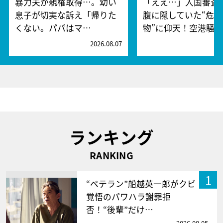
暴力夫が親権取得…。幼い
「ええ…」入国審査
息子が切実な訴え「帰りた
腹に隠していた“危険
くない。パパはマ…
物”に仰天！空港騒
2026.08.07
2
ランキング
RANKING
1
“ベテラン”船越英一郎がクビ
覚悟のパワハラ謝罪拒
否！“後輩”だけ…