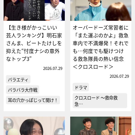
【生き様がかっこいい
オーバードーズ常習者に
芸人ランキング】明石家
「また運ぶのかよ」救急
さんま、ビートたけしを
車内で不満爆発！それで
抑えた“忖度ナシの意外
も…何度でも駆けつけ
なトップ3”
る救急隊員の熱い信念
＜クロスロード＞
2026.07.29
2026.07.29
バラエティ
ドラマ
バラバラ大作戦
クロスロード ～救命救
耳の穴かっぽじって聞け！
急…