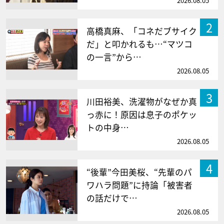
2026.08.05
2
高橋真麻、「コネだブサイク
だ」と叩かれるも…“マツコ
の一言”から…
2026.08.05
3
川田裕美、洗濯物がなぜか真
っ赤に！原因は息子のポケッ
トの中身…
2026.08.05
4
“後輩”今田美桜、“先輩のパ
ワハラ問題”に持論「被害者
の話だけで…
2026.08.05