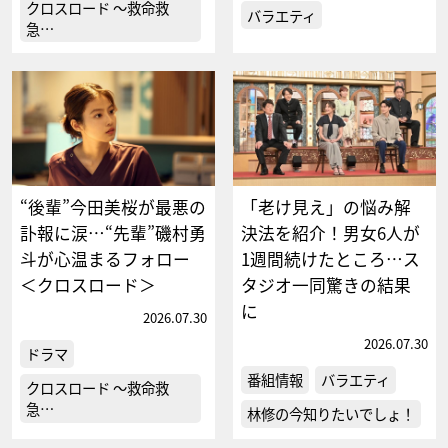
クロスロード ～救命救
バラエティ
急…
“後輩”今田美桜が最悪の
「老け見え」の悩み解
訃報に涙…“先輩”磯村勇
決法を紹介！男女6人が
斗が心温まるフォロー
1週間続けたところ…ス
＜クロスロード＞
タジオ一同驚きの結果
に
2026.07.30
2026.07.30
ドラマ
番組情報
バラエティ
クロスロード ～救命救
急…
林修の今知りたいでしょ！