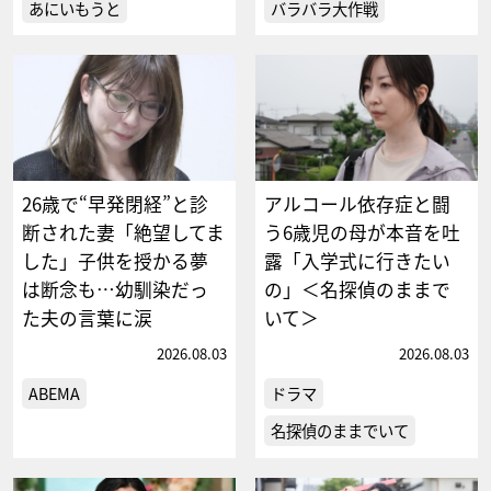
あにいもうと
バラバラ大作戦
26歳で“早発閉経”と診
アルコール依存症と闘
断された妻「絶望してま
う6歳児の母が本音を吐
した」子供を授かる夢
露「入学式に行きたい
は断念も…幼馴染だっ
の」＜名探偵のままで
た夫の言葉に涙
いて＞
2026.08.03
2026.08.03
ABEMA
ドラマ
名探偵のままでいて