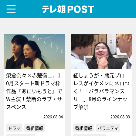
menu
テレ朝POST
榮倉奈々×赤楚衛二、1
紅しょうが・熊元プロ
0月スタート新ドラマ枠
レスがイケメンにメロつ
作品『あにいもうと』で
く！「バラバラマンス
W主演！禁断のラブ・サ
リー」8月のラインナッ
スペンス
プ解禁
2026.08.04
2026.08.03
ドラマ
番組情報
番組情報
バラエティ