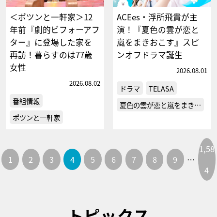
＜ポツンと一軒家＞12
ACEes・浮所飛貴が主
年前『劇的ビフォーアフ
演！『夏色の雲が恋と
ター』に登場した家を
嵐をまきおこす』スピ
再訪！暮らすのは77歳
ンオフドラマ誕生
女性
2026.08.01
2026.08.02
ドラマ
TELASA
番組情報
夏色の雲が恋と嵐をまき…
ポツンと一軒家
1,58
1
2
3
4
5
6
7
8
9
…
4
トピックス