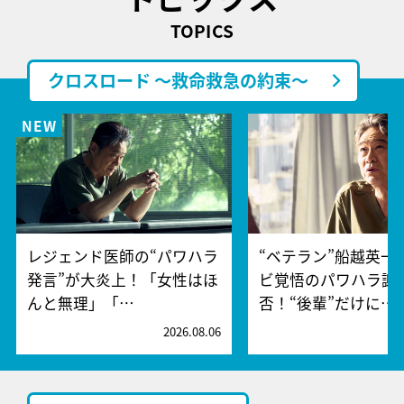
TOPICS
クロスロード ～救命救急の約束～
レジェンド医師の“パワハラ
“ベテラン”船越英一
発言”が大炎上！「女性はほ
ビ覚悟のパワハラ謝
んと無理」「…
否！“後輩”だけに…
2026.08.06
2