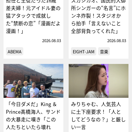
担任と生徒だった16歳
スガシカオ、国民的大御
差夫婦！元アイドル妻の
所シンガーの“名言”にホ
猛アタックで成就し
ンネ炸裂！スタジオか
た“禁断の恋”「漫画だよ
ら拍手「言えないこと
漫画！」
全部背負ってくれた」
2026.08.03
2026.08.03
ABEMA
EIGHT-JAM
音楽
「今日ダメだ」King ＆
みりちゃむ、人気芸人
Prince髙橋海人、サンド
に土下座要求！「人と
の大暴走に嘆き「この
してどうなの？」と厳し
人たちといたら壊れ
い一言