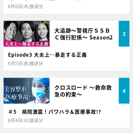
8月6日(木)放送分
大追跡～警視庁ＳＳＢ
3
Ｃ強行犯係～ Season2
Episode3 大炎上…暴走する正義
8月5日(水)放送分
クロスロード ～救命救
4
急の約束～
＃5 病院激震！パワハラ＆医療事故!?
8月4日(火)放送分