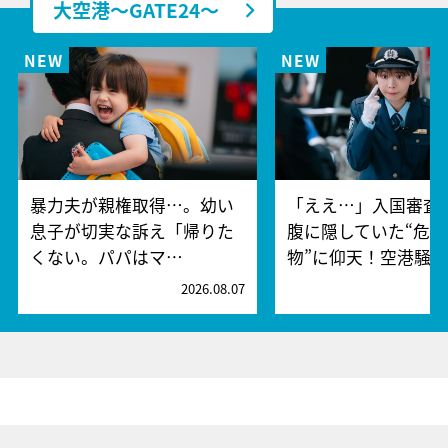
大空港～GATE24～
暴力夫が親権取得…。幼い
「ええ…」入国審査
息子が切実な訴え「帰りた
腹に隠していた“危険
くない。パパはマ…
物”に仰天！空港騒
2026.08.07
2