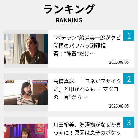
ランキング
RANKING
1
“ベテラン”船越英一郎がクビ
覚悟のパワハラ謝罪拒
否！“後輩”だけ…
2026.08.05
2
高橋真麻、「コネだブサイク
だ」と叩かれるも…“マツコ
の一言”から…
2026.08.05
3
川田裕美、洗濯物がなぜか真
っ赤に！原因は息子のポケッ