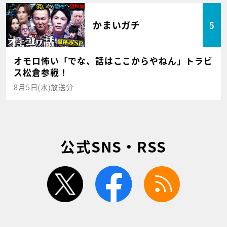
かまいガチ
5
オモロ怖い「でな、話はここからやねん」トラビ
ス松倉参戦！
8月5日(水)放送分
公式SNS・RSS
twitter
facebook
rss