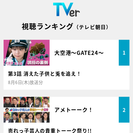
視聴ランキング
（テレビ朝日）
大空港～GATE24～
1
第3話 消えた子供と兎を追え！
8月6日(木)放送分
アメトーーク！
2
売れっ子芸人の貴重トーーク祭り!!