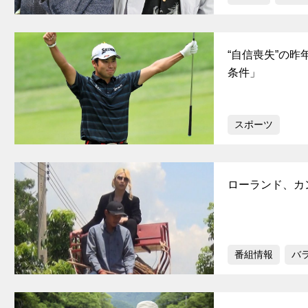
“自信喪失”の
条件」
スポーツ
ローランド、カ
番組情報
バ