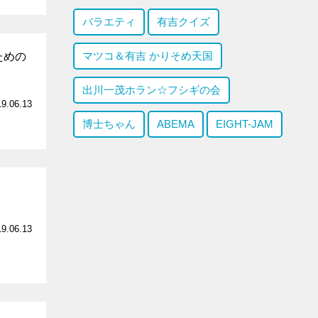
バラエティ
有吉クイズ
マツコ＆有吉 かりそめ天国
ための
出川一茂ホラン☆フシギの会
19.06.13
博士ちゃん
ABEMA
EIGHT-JAM
19.06.13