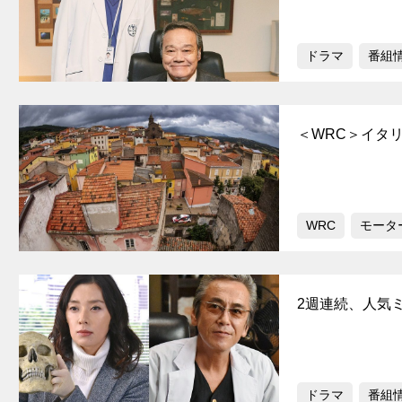
ドラマ
番組
＜WRC＞イタ
WRC
モータ
2週連続、人気
ドラマ
番組