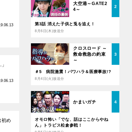
大空港～GATE2
2
4～
第3話 消えた子供と兎を追え！
19.06.13
8月6日(木)放送分
クロスロード ～
救命救急の約束
3
～
…」
＃5 病院激震！パワハラ＆医療事故!?
8月4日(火)放送分
19.06.13
かまいガチ
4
オモロ怖い「でな、話はここからやね
は初め
ん」トラビス松倉参戦！