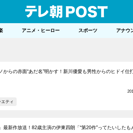
テレ
楽
アニメ・ヒーロー
スポーツ
アナウ
ノからの赤面“あだ名”明かす！新川優愛も男性からのヒドイ仕
20
ラエティ
』最新作放送！82歳主演の伊東四朗「“第20作”ってたいしたも