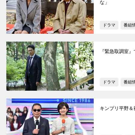
な」
ドラマ
番組
『緊急取調室』
ドラマ
番組
キンプリ平野＆