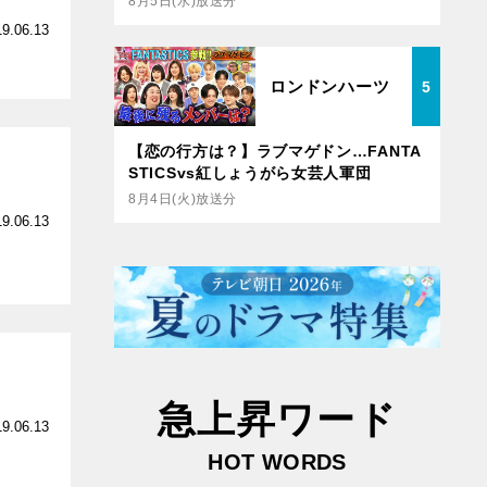
8月5日(水)放送分
19.06.13
ロンドンハーツ
5
【恋の行方は？】ラブマゲドン…FANTA
STICSvs紅しょうがら女芸人軍団
8月4日(火)放送分
19.06.13
急上昇ワード
19.06.13
HOT WORDS