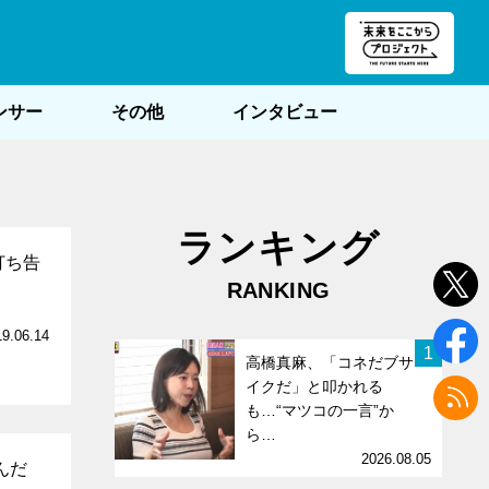
朝POST
ンサー
その他
インタビュー
ランキング
打ち告
RANKING
19.06.14
1
高橋真麻、「コネだブサ
イクだ」と叩かれる
も…“マツコの一言”か
ら…
2026.08.05
んだ