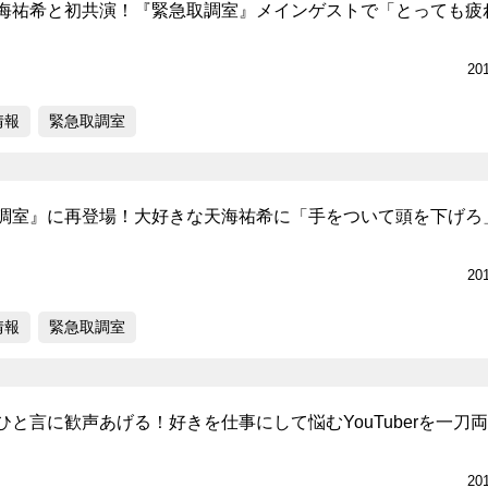
海祐希と初共演！『緊急取調室』メインゲストで「とっても疲
20
情報
緊急取調室
調室』に再登場！大好きな天海祐希に「手をついて頭を下げろ
20
情報
緊急取調室
と言に歓声あげる！好きを仕事にして悩むYouTuberを一刀
20