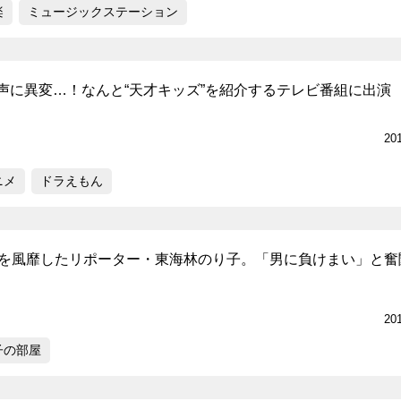
楽
ミュージックステーション
声に異変…！なんと“天才キッズ”を紹介するテレビ番組に出演
20
ニメ
ドラえもん
世を風靡したリポーター・東海林のり子。「男に負けまい」と奮
20
子の部屋