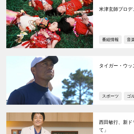
米津玄師プロデュ
番組情報
音
タイガー・ウッ
スポーツ
ゴ
西田敏行、新ド
て」