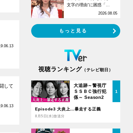
文字の理由”に困惑「…
2026.08.05
もっと見る
19.06.13
視聴ランキング
（テレビ朝日）
大追跡～警視庁
闘して
ＳＳＢＣ強行犯
1
係～ Season2
19.06.13
Episode3 大炎上…暴走する正義
8月5日(水)放送分