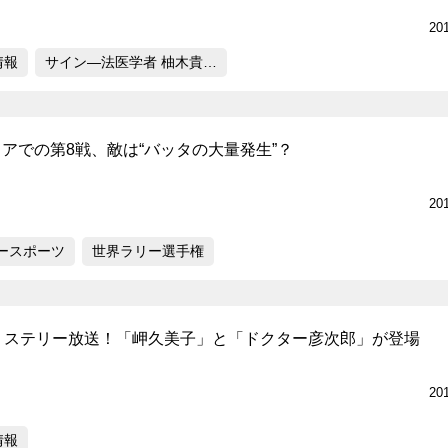
20
情報
サイン―法医学者 柚木貴…
リアでの第8戦、敵は“バッタの大量発生”？
20
ースポーツ
世界ラリー選手権
ミステリー放送！「岬久美子」と「ドクター彦次郎」が登場
20
情報