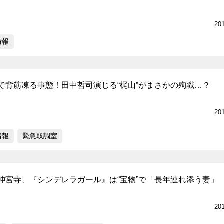
20
情報
で背筋凍る事態！田中哲司演じる“梶山”がまさかの殉職…？
20
情報
緊急取調室
神宮寺、『シンデレラガール』は“宝物”で「長年連れ添う妻」
20