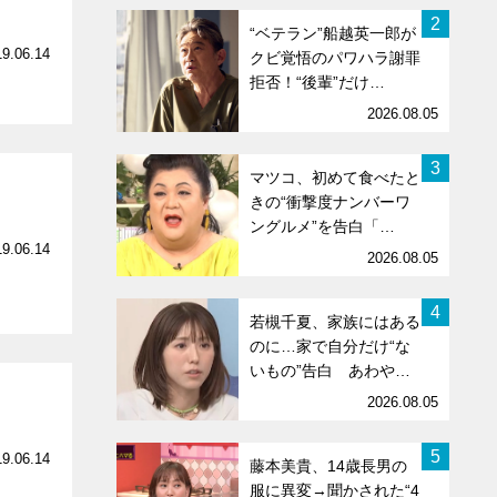
2
“ベテラン”船越英一郎が
19.06.14
クビ覚悟のパワハラ謝罪
拒否！“後輩”だけ…
2026.08.05
3
マツコ、初めて食べたと
きの“衝撃度ナンバーワ
ングルメ”を告白「…
19.06.14
2026.08.05
4
若槻千夏、家族にはある
のに…家で自分だけ“な
いもの”告白 あわや…
2026.08.05
5
19.06.14
藤本美貴、14歳長男の
服に異変→聞かされた“4