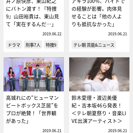
井ノ原快彦、東山紀之
アキラ100％、バイトで
にバトン渡す！『特捜
の経験が影響。肉体見
9』山田裕貴は、東山見
せることは「他の人よ
て「実在するんだ…」
りも抵抗なかった」
2019.06.22
2019.06.21
ドラマ
刑事7人
特捜9
テレ朝 芸能&ニュース
高城れにの“ヒューマン
鈴木愛理・渡辺美優
ビートボックス芝居”を
紀・吉本坂46ら発表！
プロが絶賛！「世界観
＜テレ朝夏祭り・音楽LI
があった」
VE出演アーティスト＞
2019.06.21
2019.06.21