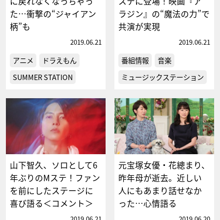
に戻れなくなっちゃっ
ステに登場！映画『ア
た…衝撃の“ジャイアン
ラジン』の“魔法の力”で
柄”も
共演が実現
2019.06.21
2019.06.21
アニメ
ドラえもん
番組情報
音楽
SUMMER STATION
ミュージックステーション
山下智久、ソロとして6
元宝塚女優・花總まり、
年ぶりのMステ！ファン
昨年母が逝去。近しい
を前にしたステージに
人にもあまり話せなか
喜び語る＜コメント＞
った…心情語る
2019.06.21
2019.06.20