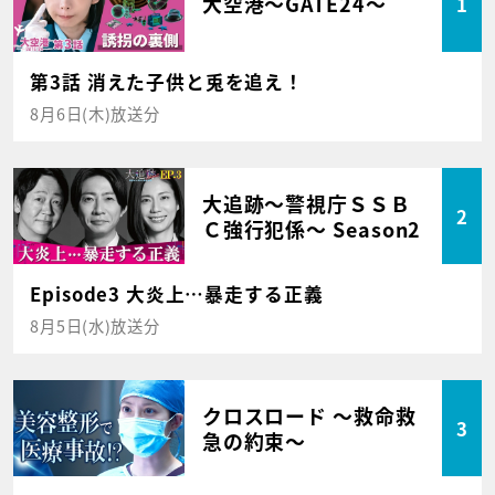
大空港～GATE24～
1
第3話 消えた子供と兎を追え！
8月6日(木)放送分
大追跡～警視庁ＳＳＢ
2
Ｃ強行犯係～ Season2
Episode3 大炎上…暴走する正義
8月5日(水)放送分
クロスロード ～救命救
3
急の約束～