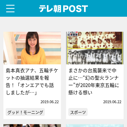
menu
テレ朝POST
島本真衣アナ、五輪チケ
まさかの台風襲来で中
ットの抽選結果を報
止に…“幻の聖火ランナ
告！「オンエアでも話
ー”が2020年東京五輪に
しましたが…」
懸ける想い
2019.06.22
2019.06.22
グッド！モーニング
スポーツ