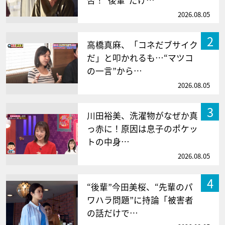
否！“後輩”だけ…
2026.08.05
2
高橋真麻、「コネだブサイク
だ」と叩かれるも…“マツコ
の一言”から…
2026.08.05
3
川田裕美、洗濯物がなぜか真
っ赤に！原因は息子のポケッ
トの中身…
2026.08.05
4
“後輩”今田美桜、“先輩のパ
ワハラ問題”に持論「被害者
の話だけで…