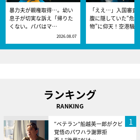
暴力夫が親権取得…。幼い
「ええ…」入国審査
息子が切実な訴え「帰りた
腹に隠していた“危険
くない。パパはマ…
物”に仰天！空港騒
2026.08.07
2
ランキング
RANKING
1
“ベテラン”船越英一郎がクビ
覚悟のパワハラ謝罪拒