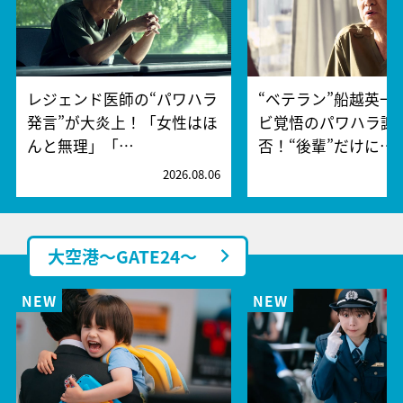
レジェンド医師の“パワハラ
“ベテラン”船越英一
発言”が大炎上！「女性はほ
ビ覚悟のパワハラ謝
んと無理」「…
否！“後輩”だけに…
2026.08.06
2
大空港～GATE24～