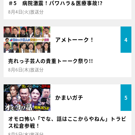
＃5 病院激震！パワハラ＆医療事故!?
8月4日(火)放送分
アメトーーク！
4
売れっ子芸人の貴重トーーク祭り!!
8月6日(木)放送分
かまいガチ
5
オモロ怖い「でな、話はここからやねん」トラビ
ス松倉参戦！
8月5日(水)放送分