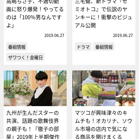
高嶋ちさ子、不適切動
三宅健、新ドラマ『セ
画に怒り爆発！やってる
ミオトコ』で伝説のヤ
のは「100％男なんです
ンキーに！衝撃のビジュ
よ」
アル公開
2019.06.27
2019.06.27
番組情報
ドラマ
番組情報
ザワつく！金曜日
九州が生んだスターの
マツコが興味津々のキ
共演、話題の歌舞伎界
ムチも！オカリナ、ソウ
の親子も！『徹子の部
ル市場の店内で気にな
屋』2019年上半期傑作
る商品を開けまくる