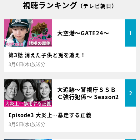
視聴ランキング
（テレビ朝日）
大空港～GATE24～
1
第3話 消えた子供と兎を追え！
8月6日(木)放送分
大追跡～警視庁ＳＳＢ
2
Ｃ強行犯係～ Season2
Episode3 大炎上…暴走する正義
8月5日(水)放送分