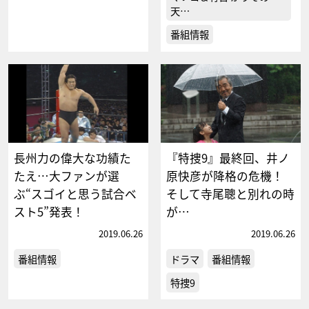
天…
番組情報
長州力の偉大な功績た
『特捜9』最終回、井ノ
たえ…大ファンが選
原快彦が降格の危機！
ぶ“スゴイと思う試合ベ
そして寺尾聰と別れの時
スト5”発表！
が…
2019.06.26
2019.06.26
番組情報
ドラマ
番組情報
特捜9