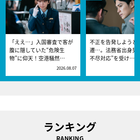
「ええ…」入国審査で客が
不正を告発しようと
腹に隠していた“危険生
遷…。法務省出身男
物”に仰天！空港騒然…
不尽対応”を受け…
2026.08.07
2
ランキング
RANKING