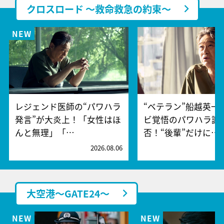
クロスロード ～救命救急の約束～
レジェンド医師の“パワハラ
“ベテラン”船越英一
発言”が大炎上！「女性はほ
ビ覚悟のパワハラ謝
んと無理」「…
否！“後輩”だけに…
2026.08.06
2
大空港～GATE24～