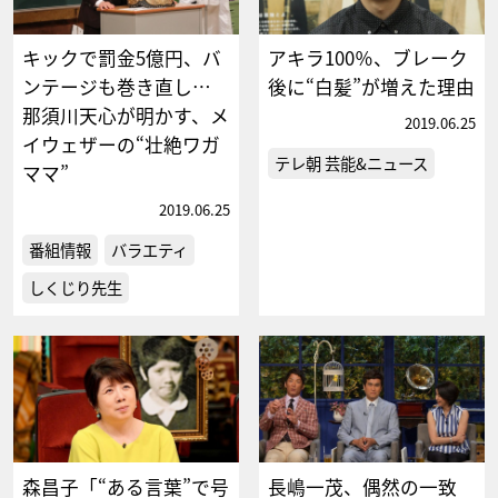
キックで罰金5億円、バ
アキラ100％、ブレーク
ンテージも巻き直し…
後に“白髪”が増えた理由
那須川天心が明かす、メ
2019.06.25
イウェザーの“壮絶ワガ
テレ朝 芸能&ニュース
ママ”
2019.06.25
番組情報
バラエティ
しくじり先生
森昌子「“ある言葉”で号
長嶋一茂、偶然の一致