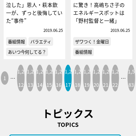
泣した」恩人・萩本欽
に驚き！高嶋ちさ子の
一が、ずっと後悔してい
エネルギースポットは
た“事件”
「野村監督と一緒」
2019.06.25
2019.06.25
番組情報
バラエティ
ザワつく！金曜日
あいつ今何してる？
番組情報
1,2
1,2
1,2
1,2
1,2
1,2
1,2
1,2
1,2
1,2
1,2
1,5
1
…
…
12
13
14
15
16
17
18
19
20
21
22
83
トピックス
TOPICS