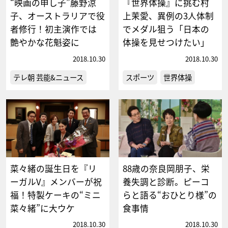
“映画の申し子”藤野涼
『世界体操』に挑む村
子、オーストラリアで役
上茉愛、異例の3人体制
者修行！初主演作では
でメダル狙う「日本の
艶やかな花魁姿に
体操を見せつけたい」
2018.10.30
2018.10.30
テレ朝 芸能&ニュース
スポーツ
世界体操
菜々緒の誕生日を『リ
88歳の奈良岡朋子、栄
ーガルV』メンバーが祝
養失調と診断。ピーコ
福！特製ケーキの“ミニ
らと語る“おひとり様”の
菜々緒”に大ウケ
食事情
2018.10.30
2018.10.30