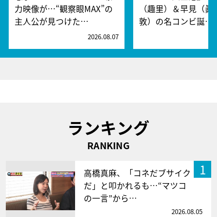
力映像が…“観察眼MAX”の
（趣里）＆早見（眞
主人公が見つけた…
敦）の名コンビ誕…
2026.08.07
2
ランキング
RANKING
1
高橋真麻、「コネだブサイク
だ」と叩かれるも…“マツコ
の一言”から…
2026.08.05