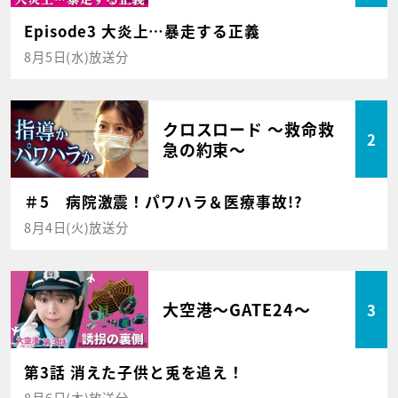
Episode3 大炎上…暴走する正義
8月5日(水)放送分
クロスロード ～救命救
2
急の約束～
＃5 病院激震！パワハラ＆医療事故!?
8月4日(火)放送分
大空港～GATE24～
3
第3話 消えた子供と兎を追え！
8月6日(木)放送分