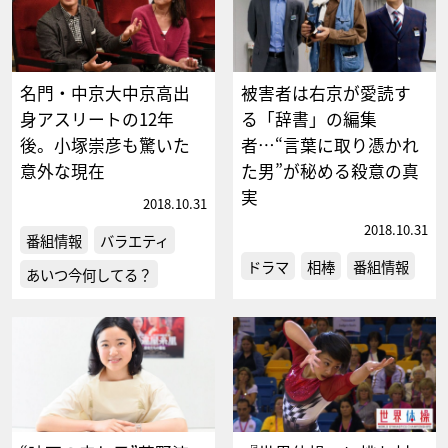
名門・中京大中京高出
被害者は右京が愛読す
身アスリートの12年
る「辞書」の編集
後。小塚崇彦も驚いた
者…“言葉に取り憑かれ
意外な現在
た男”が秘める殺意の真
実
2018.10.31
2018.10.31
番組情報
バラエティ
ドラマ
相棒
番組情報
あいつ今何してる？