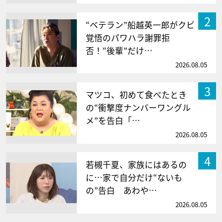
2
“ベテラン”船越英一郎がクビ
覚悟のパワハラ謝罪拒
否！“後輩”だけ…
2026.08.05
3
マツコ、初めて食べたとき
の“衝撃度ナンバーワングル
メ”を告白「…
2026.08.05
4
若槻千夏、家族にはあるの
に…家で自分だけ“ないも
の”告白 あわや…
2026.08.05