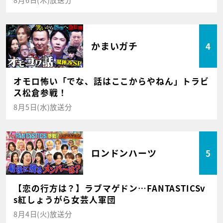
かまいガチ
4
オモロ怖い「でな、話はここからやねん」トラビ
ス松倉参戦！
8月5日(水)放送分
ロンドンハーツ
5
【恋の行方は？】ラブマゲドン…FANTASTICSv
s紅しょうがら女芸人軍団
8月4日(火)放送分