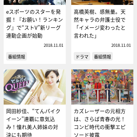
eスポーツのスターを発
高橋英樹、感無量。天
掘！『お願い！ランキン
然キャラの弁護士役で
グ』で“ストV”新リーグ
「イメージ変わったと
連動企画が始動
言われた」
2018.11.01
2018.11.01
番組情報
ドラマ
番組情報
岡田紗佳、“てんパイク
カズレーザーの元相方
イーン”連覇に意気込
は、さらば青春の光！
み！憧れ美人姉妹の対
コンビ時代の衝撃エピ
決にも期待
ソード披露