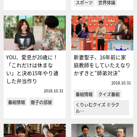
スポーツ
世界体操
YOU、愛息が20歳に！
新妻聖子、16年前に家
「これだけは休まな
庭教師をしていたえなり
い」と決め15年やり通
かずきと“師弟対決”
した弁当作り
2018.10.31
2018.10.31
番組情報
クイズ番組
番組情報
徹子の部屋
くりぃむクイズ ミラク
ル…