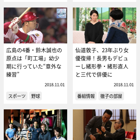
広島の4番・鈴木誠也の
仙道敦子、23年ぶり女
原点は「町工場」幼少
優復帰！長男もデビュ
期に行っていた“意外な
ーし緒形拳・緒形直人
練習”
と三代で俳優に
2018.11.01
2018.11.01
スポーツ
野球
番組情報
徹子の部屋