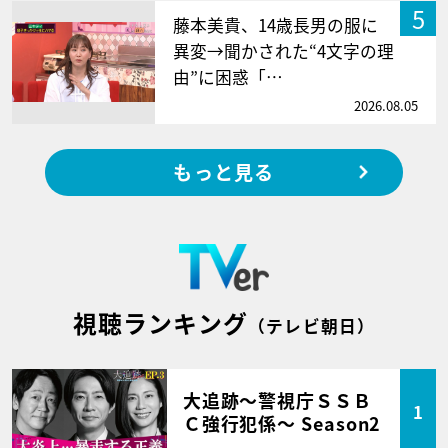
5
藤本美貴、14歳長男の服に
異変→聞かされた“4文字の理
由”に困惑「…
2026.08.05
もっと見る
視聴ランキング
（テレビ朝日）
大追跡～警視庁ＳＳＢ
1
Ｃ強行犯係～ Season2