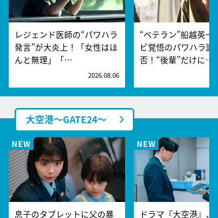
レジェンド医師の“パワハラ
“ベテラン”船越英一
発言”が大炎上！「女性はほ
ビ覚悟のパワハラ謝
んと無理」「…
否！“後輩”だけに…
2026.08.06
2
大空港～GATE24～
息子のタブレットに父の暴
ドラマ『大空港』、