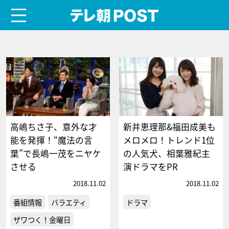
menu
テレ朝POST
高嶋ちさ子、意外な才
新井恵理那&福田成美も
能を発揮！“魔法の言
メロメロ！トレンド1位
葉”で長嶋一茂をニヤケ
の人気犬、相葉雅紀主
させる
演ドラマをPR
2018.11.02
2018.11.02
番組情報
バラエティ
ドラマ
ザワつく！金曜日