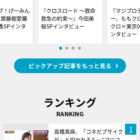
ブ！げーみん
『クロスロード ～救命
『マジプロ
E齋藤樹愛羅
救急の約束～』今田美
ー、ももク
香SPインタ
桜SPインタビュー
クロ×東京0
ンタビュー
ピックアップ記事をもっと見る
ランキング
RANKING
1
高橋真麻、「コネだブサイク
だ」と叩かれるも…“マツコ