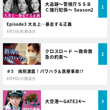
大追跡～警視庁ＳＳＢ
1
Ｃ強行犯係～ Season2
Episode3 大炎上…暴走する正義
8月5日(水)放送分
クロスロード ～救命救
2
急の約束～
＃5 病院激震！パワハラ＆医療事故!?
8月4日(火)放送分
大空港～GATE24～
3