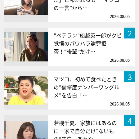
の一言”から…
2026.08.05
2
“ベテラン”船越英一郎がクビ
覚悟のパワハラ謝罪拒
否！“後輩”だけ…
2026.08.05
3
マツコ、初めて食べたとき
の“衝撃度ナンバーワングル
メ”を告白「…
2026.08.05
4
若槻千夏、家族にはあるの
に…家で自分だけ“ないも
の”告白 あわや…