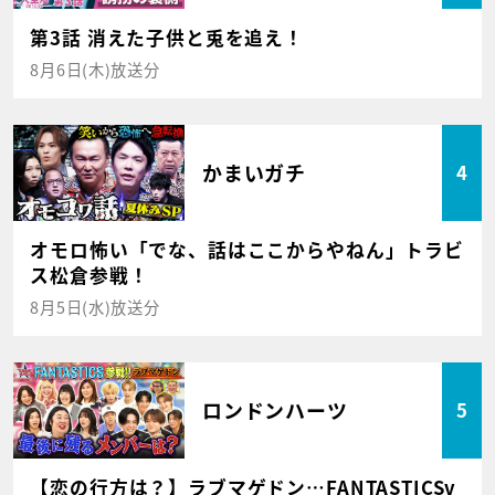
第3話 消えた子供と兎を追え！
8月6日(木)放送分
かまいガチ
4
オモロ怖い「でな、話はここからやねん」トラビ
ス松倉参戦！
8月5日(水)放送分
ロンドンハーツ
5
【恋の行方は？】ラブマゲドン…FANTASTICSv