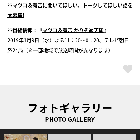
※マツコ＆有吉に聞いてほしい、トークしてほしい話を
大募集!
※番組情報：『
マツコ＆有吉 かりそめ天国
』
2019年1月9日（水）よる11：20〜0：20、テレビ朝日
系24局（※一部地域で放送時間が異なります）
ス
フォトギャラリー
PHOTO GALLERY