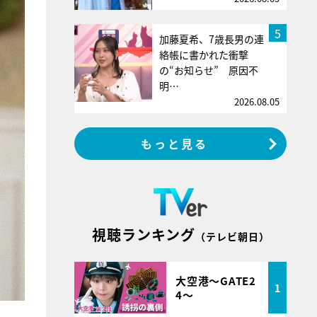
5
加藤夏希、7歳長男の連
絡帳に書かれた衝撃
の“お知らせ” 原因不
明…
2026.08.05
もっと見る
視聴ランキング
（テレビ朝日）
大空港～GATE2
1
4～