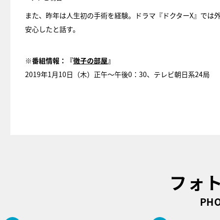
また、昨年は人生初の手術を経験。ドラマ『ドクターX』では
安心したと話す。
※番組情報：
『
徹子の部屋
』
2019年1月10日（木）正午～午後0：30、テレビ朝日系24局
フォ
PHO