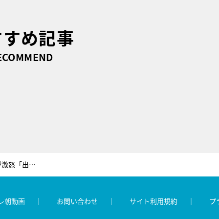
すすめ記事
ECOMMEND
遠藤憲一に敏腕マネージャーの妻が激怒「出て行って！事務所を解散する！」
レ朝動画
お問い合わせ
サイト利用規約
プ