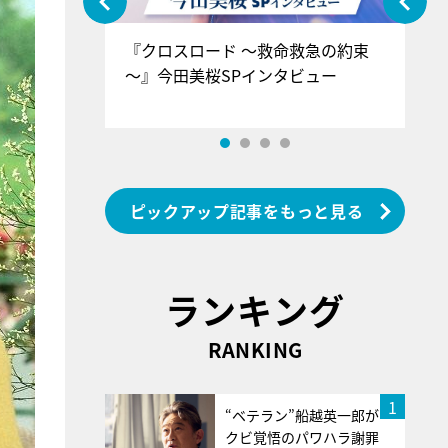
ぐ』＝LOV
『クロスロード ～救命救急の約束
『
香SPインタ
～』今田美桜SPインタビュー
ロ
ン
ピックアップ記事をもっと見る
ランキング
RANKING
1
“ベテラン”船越英一郎が
クビ覚悟のパワハラ謝罪