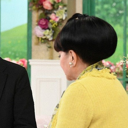
『アイ＝ラブ！げーみん
E齋藤樹愛羅＆佐々木舞
ビュー