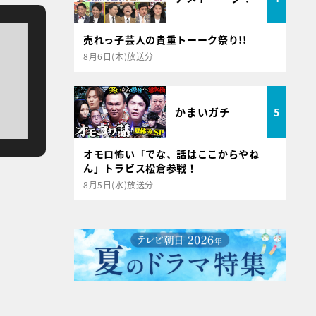
売れっ子芸人の貴重トーーク祭り!!
8月6日(木)放送分
かまいガチ
5
オモロ怖い「でな、話はここからやね
ん」トラビス松倉参戦！
8月5日(水)放送分