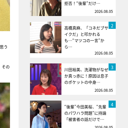
拒否！“後輩”だけ…
2026.08.05
2
高橋真麻、「コネだブサ
イクだ」と叩かれる
も…“マツコの一言”か
思う
ら…
2026.08.05
3
。その
川田裕美、洗濯物がなぜ
か真っ赤に！原因は息子
のポケットの中身…
2026.08.05
4
“後輩”今田美桜、“先輩
のパワハラ問題”に持論
「被害者の話だけで…
2026.08.05