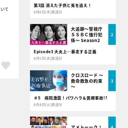
第3話 消えた子供と兎を追え！
ていて
8月6日(木)放送分
大追跡～警視庁
ＳＳＢＣ強行犯
2
係～ Season2
Episode3 大炎上…暴走する正義
8月5日(水)放送分
ア
はてブ
スキボタン
クロスロード ～
救命救急の約束
3
～
＃5 病院激震！パワハラ＆医療事故!?
8月4日(火)放送分
アメトーーク！
4