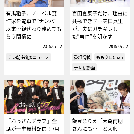
有馬稲子、ノーベル賞
百田夏菜子だけ、理由に
作家を電車で“ナンパ”。
共感できず…矢口真里
以来…親代わり務めても
が、夫にガチギレし
らう間柄に
た“事件”を明かす
2019.07.12
2019.07.12
テレ朝 芸能&ニュース
番組情報
ももクロChan
テレ朝動画
『おっさんずラブ』全
飯豊まりえ「大森南朋
話が一挙無料配信！7月
さんにも…」と大興