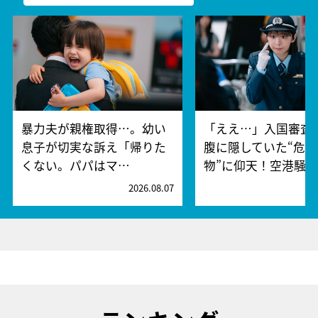
暴力夫が親権取得…。幼い
「ええ…」入国審査
息子が切実な訴え「帰りた
腹に隠していた“危険
くない。パパはマ…
物”に仰天！空港騒
2026.08.07
2