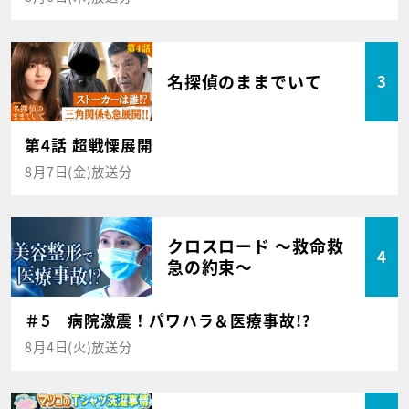
名探偵のままでいて
3
第4話 超戦慄展開
8月7日(金)放送分
クロスロード ～救命救
4
急の約束～
＃5 病院激震！パワハラ＆医療事故!?
8月4日(火)放送分