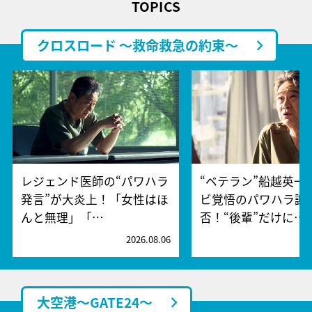
TOPICS
クロスロード ～救命救急の約束～
レジェンド医師の“パワハラ
“ベテラン”船越英一
発言”が大炎上！「女性はほ
ビ覚悟のパワハラ謝
んと無理」「…
否！“後輩”だけに…
2026.08.06
2
大空港～GATE24～