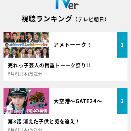
視聴ランキング
（テレビ朝日）
アメトーーク！
1
売れっ子芸人の貴重トーーク祭り!!
8月6日(木)放送分
大空港～GATE24～
2
第3話 消えた子供と兎を追え！
8月6日(木)放送分