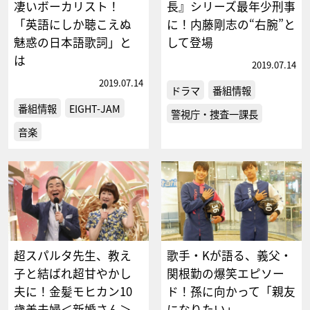
凄いボーカリスト！
長』シリーズ最年少刑事
「英語にしか聴こえぬ
に！内藤剛志の“右腕”と
魅惑の日本語歌詞」と
して登場
は
2019.07.14
2019.07.14
ドラマ
番組情報
番組情報
EIGHT-JAM
警視庁・捜査一課長
音楽
超スパルタ先生、教え
歌手・Kが語る、義父・
子と結ばれ超甘やかし
関根勤の爆笑エピソー
夫に！金髪モヒカン10
ド！孫に向かって「親友
歳差夫婦＜新婚さん＞
になりたい」