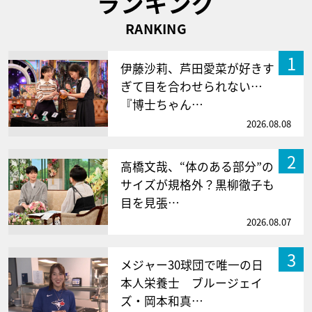
ランキング
RANKING
1
伊藤沙莉、芦田愛菜が好きす
ぎて目を合わせられない…
『博士ちゃん…
2026.08.08
2
高橋文哉、“体のある部分”の
サイズが規格外？黒柳徹子も
目を見張…
2026.08.07
3
メジャー30球団で唯一の日
本人栄養士 ブルージェイ
ズ・岡本和真…