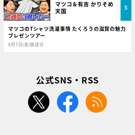
マツコ＆有吉 かりそめ
5
天国
マツコのTシャツ洗濯事情 たくろうの滋賀の魅力
プレゼンツアー
8月7日(金)放送分
公式SNS・RSS
twitter
facebook
rss