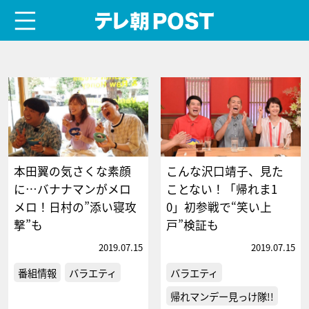
menu
テレ朝POST
本田翼の気さくな素顔
こんな沢口靖子、見た
に…バナナマンがメロ
ことない！「帰れま1
メロ！日村の”添い寝攻
0」初参戦で“笑い上
撃”も
戸”検証も
2019.07.15
2019.07.15
番組情報
バラエティ
バラエティ
帰れマンデー見っけ隊!!