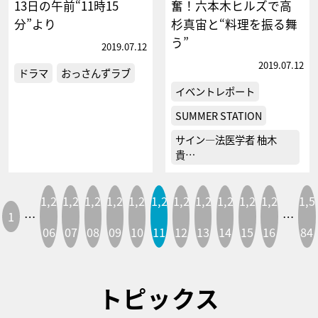
13日の午前“11時15
奮！六本木ヒルズで高
分”より
杉真宙と“料理を振る舞
う”
2019.07.12
2019.07.12
ドラマ
おっさんずラブ
イベントレポート
SUMMER STATION
サイン―法医学者 柚木
貴…
1,2
1,2
1,2
1,2
1,2
1,2
1,2
1,2
1,2
1,2
1,2
1,5
1
…
…
06
07
08
09
10
11
12
13
14
15
16
84
トピックス