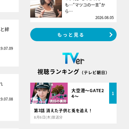
も…“マツコの一言”か
ら…
2026.08.05
」と絆
もっと見る
19.07.09
視聴ランキング
（テレビ朝日）
れ
大空港～GATE2
1
4～
19.07.08
第3話 消えた子供と兎を追え！
8月6日(木)放送分