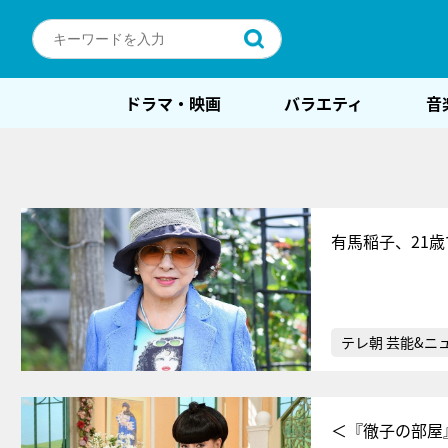
ドラマ・映画
バラエティ
音
有馬稲子、21
テレ朝 芸能&ニ
＜『徹子の部屋