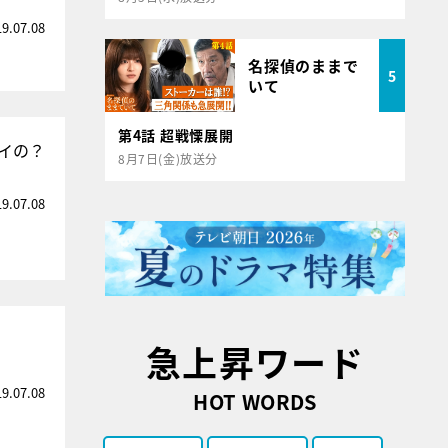
19.07.08
名探偵のままで
5
いて
第4話 超戦慄展開
イの？
8月7日(金)放送分
19.07.08
急上昇ワード
19.07.08
HOT WORDS