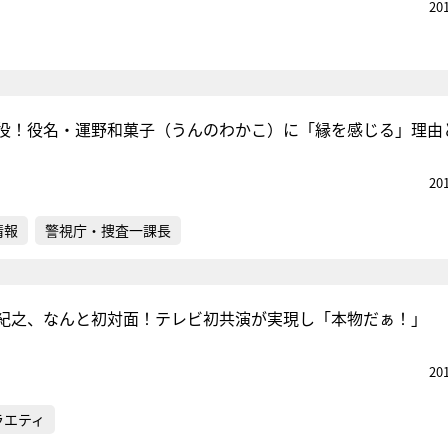
20
役！役名・運野和菓子（うんのわかこ）に「縁を感じる」理由
20
情報
警視庁・捜査一課長
紀之、なんと初対面！テレビ初共演が実現し「本物だぁ！」
20
ラエティ