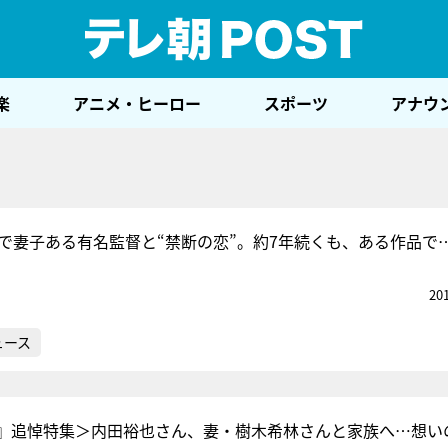
テレ
楽
アニメ・ヒーロー
スポーツ
アナウ
歳で妻子ある有名監督と“禁断の恋”。約7年続くも、ある作品で
20
ュース
』追悼特集＞内田裕也さん、妻・樹木希林さんと家族へ…想い