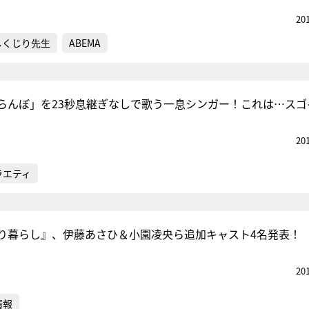
20
しくじり先生
ABEMA
らんぼ」を23秒息継ぎなしで歌う一息シンガー！これは…スゴ
20
ラエティ
り暮らし』、伊藤あさひ＆小園凌央ら追加キャスト4名発表！
20
情報