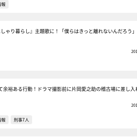
情報
『べしゃり暮らし』主題歌に！「僕らはきっと離れないんだろう
20
て余裕ある行動！ドラマ撮影前に片岡愛之助の稽古場に差し入
20
情報
刑事7人