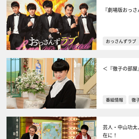
『劇場版おっさ
おっさんずラブ
＜『徹子の部屋
番組情報
徹
芸人・中山功太
在に！