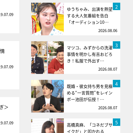
2
ゆうちゃみ、出演を熱望
19.07.09
する大人気番組を告白
「オーディション10…
2026.08.06
3
マツコ、みずからの洗濯
表情
事情を明かし有吉おどろ
き！私服で外出す…
19.07.09
2026.08.07
4
既婚・彼女持ち男を見極
める“一言質問”をレイン
ボー池田が伝授！…
ぎ＞
2026.08.07
5
19.07.09
高橋真麻、「コネだブサ
イクだ」と叩かれる