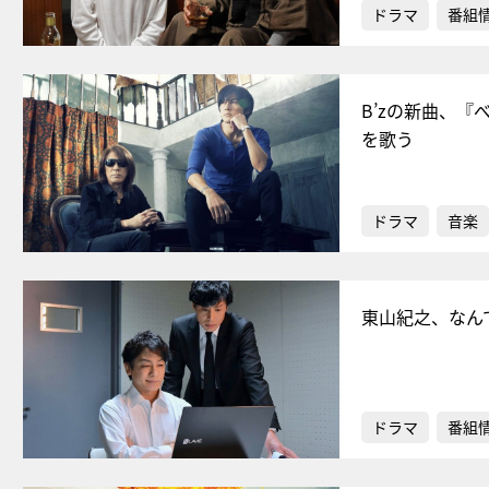
ドラマ
番組
B’zの新曲、
を歌う
ドラマ
音楽
東山紀之、なん
ドラマ
番組