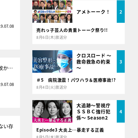
アメトーーク！
2
19.07.08
売れっ子芸人の貴重トーーク祭り!!
8月6日(木)放送分
クロスロード ～
救命救急の約束
3
故か…
～
＃5 病院激震！パワハラ＆医療事故!?
19.07.08
8月4日(火)放送分
大追跡～警視庁
ＳＳＢＣ強行犯
4
係～ Season2
ない存
Episode3 大炎上…暴走する正義
8月5日(水)放送分