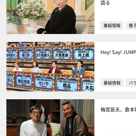
語る
番組情報
徹
Hey! Say
番組情報
バ
梅宮辰夫、倉本