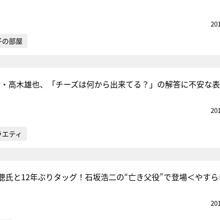
20
子の部屋
! JUMP・高木雄也、「チーズは何から出来てる？」の解答に不安な
20
ラエティ
聰氏と12年ぶりタッグ！石坂浩二の“亡き父役”で登場＜やすら
20