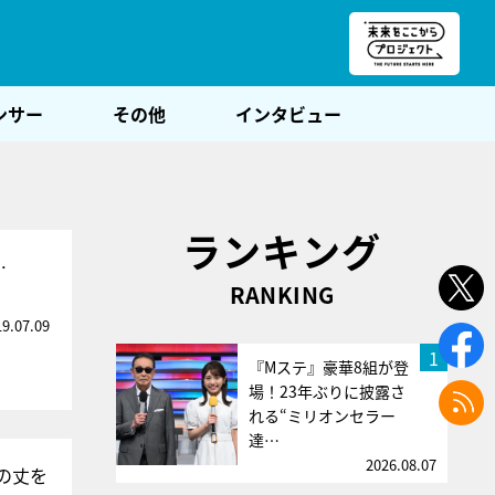
朝POST
ンサー
その他
インタビュー
ランキング
…
RANKING
19.07.09
1
『Mステ』豪華8組が登
場！23年ぶりに披露さ
れる“ミリオンセラー
達…
2026.08.07
の丈を