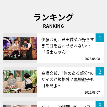
ランキング
RANKING
1
伊藤沙莉、芦田愛菜が好きす
ぎて目を合わせられない…
『博士ちゃん…
2026.08.08
2
高橋文哉、“体のある部分”の
サイズが規格外？黒柳徹子も
目を見張…
2026.08.07
3
メジャー30球団で唯一の日