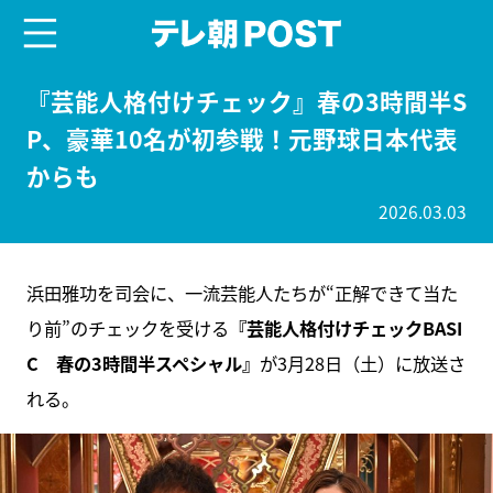
menu
テレ朝POST
『芸能人格付けチェック』春の3時間半S
P、豪華10名が初参戦！元野球日本代表
からも
2026.03.03
浜田雅功を司会に、一流芸能人たちが“正解できて当た
り前”のチェックを受ける
『芸能人格付けチェックBASI
C 春の3時間半スペシャル』
が3月28日（土）に放送さ
れる。