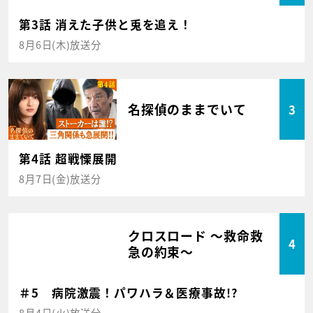
第3話 消えた子供と兎を追え！
8月6日(木)放送分
名探偵のままでいて
3
第4話 超戦慄展開
8月7日(金)放送分
クロスロード ～救命救
4
急の約束～
＃5 病院激震！パワハラ＆医療事故!?
8月4日(火)放送分