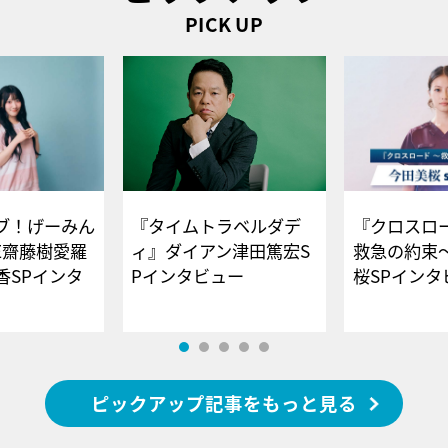
PICK UP
ブ！げーみん
『タイムトラベルダデ
『クロスロー
E齋藤樹愛羅
ィ』ダイアン津田篤宏S
救急の約束
香SPインタ
Pインタビュー
桜SPイ
ピックアップ記事をもっと見る