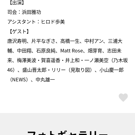
【出演】
司会：浜田雅功
アシスタント：ヒロド歩美
【ゲスト】
唐沢寿明、片平なぎさ、高橋一生、中村アン、三浦大
輔、中田翔、石原良純、Matt Rose、畑芽育、志田未
来、梅澤美波・賀喜遥香・井上和・一ノ瀬美空（乃木坂
46）、盛山晋太郎・リリー（見取り図）、小山慶一郎
（NEWS）、中丸雄一
ス
フォトギャラリー