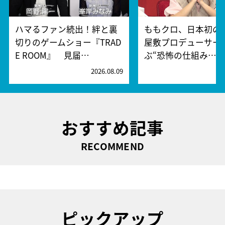
ハマるファン続出！絆と裏
ももクロ、日本初の
切りのゲームショー『TRAD
屋敷プロデューサー
E ROOM』 見届…
ぶ“恐怖の仕組み…
2026.08.09
2
おすすめ記事
RECOMMEND
ピックアップ