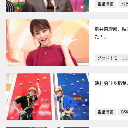
番組情報
バ
新井恵理那、映
た！」
グッド！モーニ
磯村勇斗＆稲葉
番組情報
BS