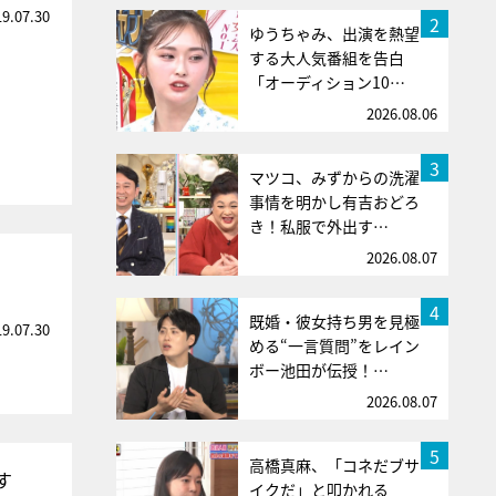
19.07.30
2
ゆうちゃみ、出演を熱望
する大人気番組を告白
「オーディション10…
2026.08.06
3
マツコ、みずからの洗濯
事情を明かし有吉おどろ
き！私服で外出す…
2026.08.07
4
既婚・彼女持ち男を見極
19.07.30
める“一言質問”をレイン
ボー池田が伝授！…
2026.08.07
5
高橋真麻、「コネだブサ
す
イクだ」と叩かれる