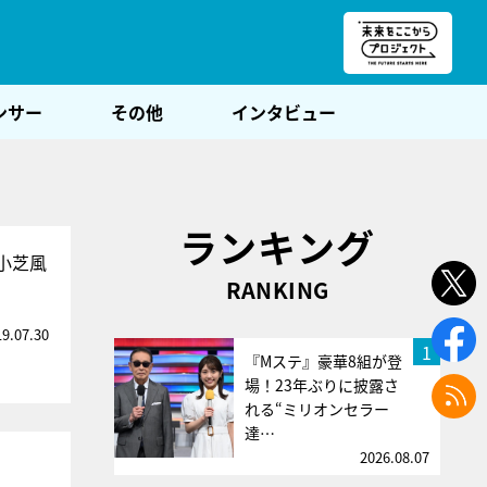
朝POST
ンサー
その他
インタビュー
ランキング
小芝風
RANKING
19.07.30
1
『Mステ』豪華8組が登
場！23年ぶりに披露さ
れる“ミリオンセラー
達…
2026.08.07