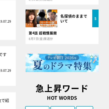
名探偵のままで
5
いて
19.07.29
第4話 超戦慄展開
8月7日(金)放送分
です
19.07.29
急上昇ワード
HOT WORDS
枚で紹