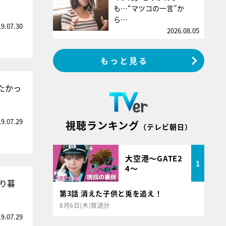
も…“マツコの一言”か
ら…
19.07.30
2026.08.05
もっと見る
たかっ
19.07.29
視聴ランキング
（テレビ朝日）
大空港～GATE2
1
4～
ゃり暮
第3話 消えた子供と兎を追え！
8月6日(木)放送分
19.07.29