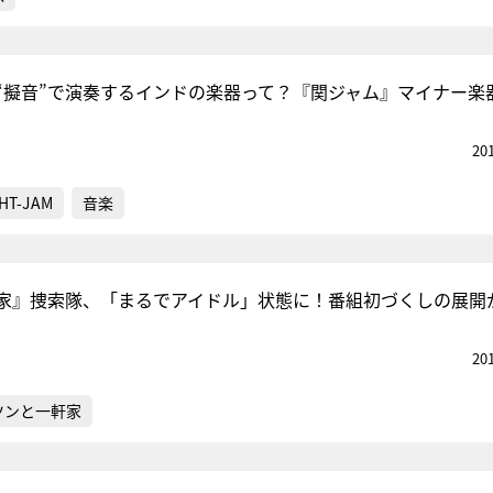
“擬音”で演奏するインドの楽器って？『関ジャム』マイナー楽
20
HT-JAM
音楽
家』捜索隊、「まるでアイドル」状態に！番組初づくしの展開
20
ツンと一軒家