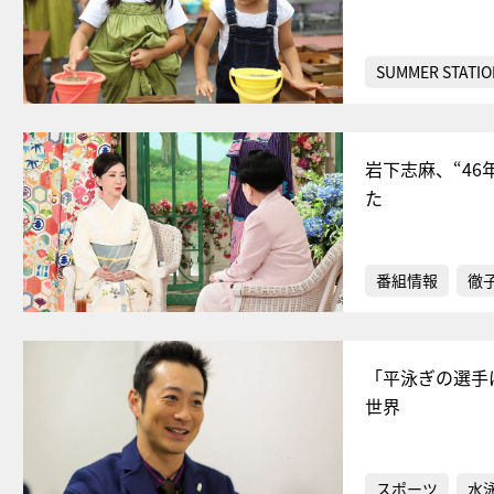
SUMMER STATIO
岩下志麻、“4
た
番組情報
徹
「平泳ぎの選手
世界
スポーツ
水