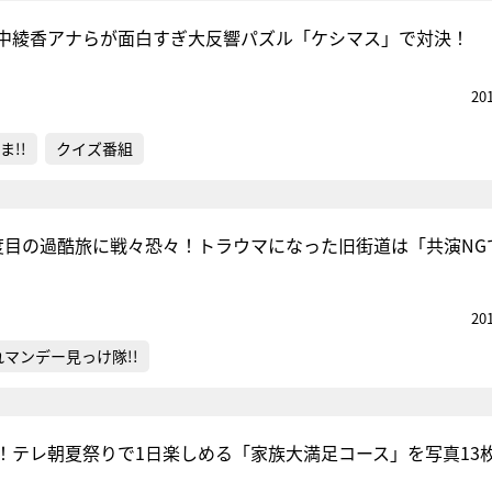
中綾香アナらが面白すぎ大反響パズル「ケシマス」で対決！
20
ま!!
クイズ番組
度目の過酷旅に戦々恐々！トラウマになった旧街道は「共演NG
20
れマンデー見っけ隊!!
！テレ朝夏祭りで1日楽しめる「家族大満足コース」を写真13