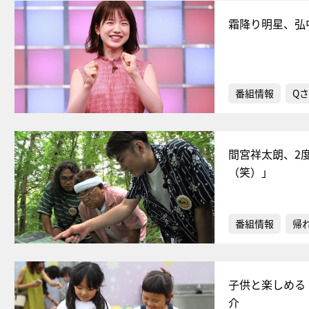
霜降り明星、弘
番組情報
Qさ
間宮祥太朗、2
（笑）」
番組情報
帰
子供と楽しめる
介