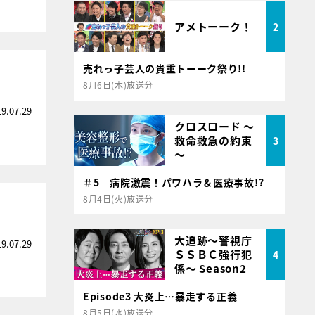
アメトーーク！
2
売れっ子芸人の貴重トーーク祭り!!
8月6日(木)放送分
19.07.29
クロスロード ～
救命救急の約束
3
～
＃5 病院激震！パワハラ＆医療事故!?
8月4日(火)放送分
大追跡～警視庁
19.07.29
ＳＳＢＣ強行犯
4
係～ Season2
Episode3 大炎上…暴走する正義
8月5日(水)放送分