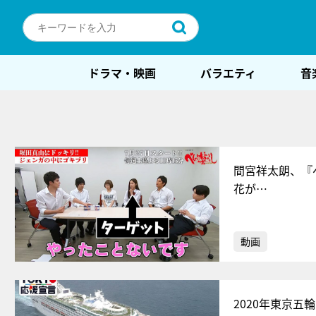
ドラマ・映画
バラエティ
音
間宮祥太朗、『
花が…
動画
2020年東京