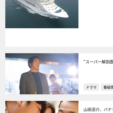
“スーパー解剖
ドラマ
番組
山田涼介、バナ