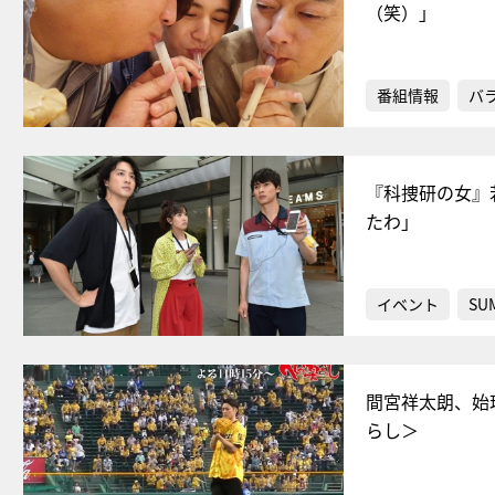
（笑）」
番組情報
バ
『科捜研の女』
たわ」
イベント
SU
間宮祥太朗、始
らし＞