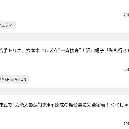
20
ラエティ
若手トリオ、六本木ヒルズを“一斉捜査”！沢口靖子「私も行き
20
MMER STATION
球式で“芸能人最速”139km達成の舞台裏に完全密着！＜べし
20