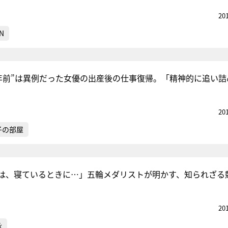
20
N
6年前”は異例だった女優の出産後の仕事復帰。「精神的に追い詰
20
子の部屋
は、寝ているときに…」五輪メダリストが明かす、知られざる
20
泳