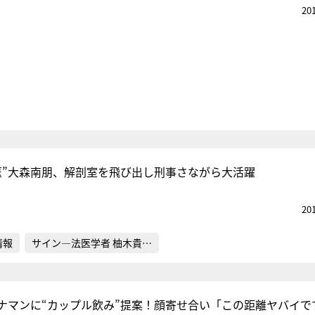
20
医”大森南朋、解剖室を飛び出し刑事さながら大活躍
20
情報
サイン―法医学者 柚木貴…
ナマンに“カップル飲み”提案！顔寄せ合い「この距離ヤバイで