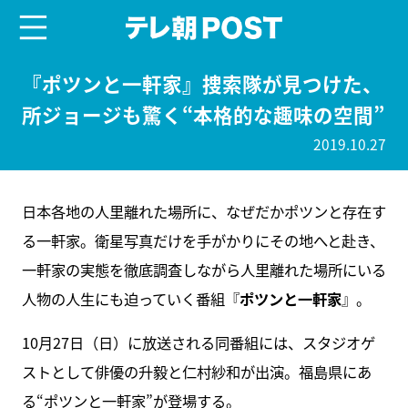
menu
テレ朝POST
『ポツンと一軒家』捜索隊が見つけた、
所ジョージも驚く“本格的な趣味の空間”
2019.10.27
日本各地の人里離れた場所に、なぜだかポツンと存在す
る一軒家。衛星写真だけを手がかりにその地へと赴き、
一軒家の実態を徹底調査しながら人里離れた場所にいる
人物の人生にも迫っていく番組『
ポツンと一軒家
』。
10月27日（日）に放送される同番組には、スタジオゲ
ストとして俳優の升毅と仁村紗和が出演。福島県にあ
る“ポツンと一軒家”が登場する。