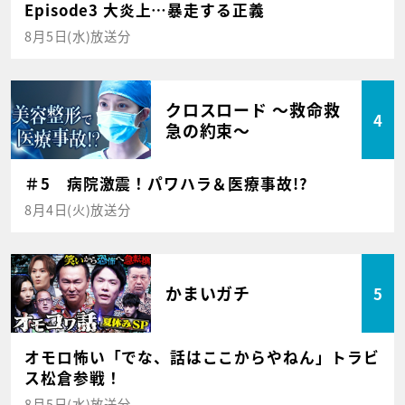
Episode3 大炎上…暴走する正義
8月5日(水)放送分
クロスロード ～救命救
4
急の約束～
＃5 病院激震！パワハラ＆医療事故!?
8月4日(火)放送分
かまいガチ
5
オモロ怖い「でな、話はここからやねん」トラビ
ス松倉参戦！
8月5日(水)放送分