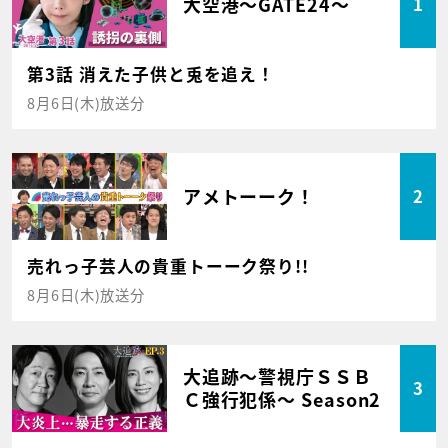
大空港～GATE24～
1
第3話 消えた子供と兎を追え！
8月6日(木)放送分
アメトーーク！
2
売れっ子芸人の貴重トーーク祭り!!
8月6日(木)放送分
大追跡～警視庁ＳＳＢ
3
Ｃ強行犯係～ Season2