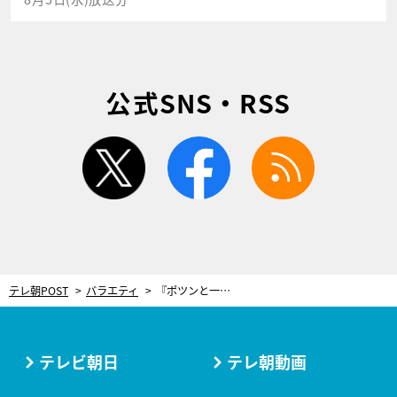
公式SNS・RSS
twitter
facebook
rss
テレ朝POST
バラエティ
『ポツンと一軒家』捜索隊が見つけた、所ジョージも驚く“本格的な趣味の空間”
テレビ朝日
テレ朝動画