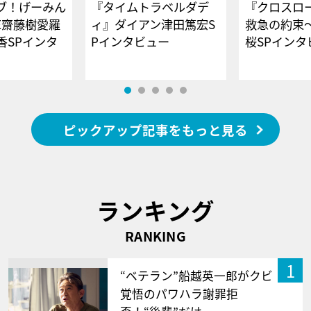
ブ！げーみん
『タイムトラベルダデ
『クロスロー
E齋藤樹愛羅
ィ』ダイアン津田篤宏S
救急の約束
香SPインタ
Pインタビュー
桜SPイ
ピックアップ記事をもっと見る
ランキング
RANKING
1
“ベテラン”船越英一郎がクビ
覚悟のパワハラ謝罪拒