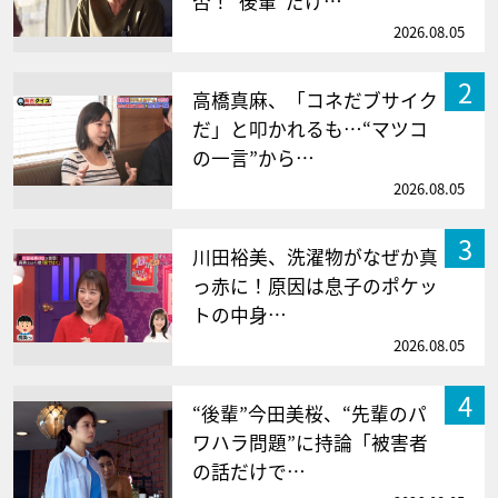
否！“後輩”だけ…
2026.08.05
2
高橋真麻、「コネだブサイク
だ」と叩かれるも…“マツコ
の一言”から…
2026.08.05
3
川田裕美、洗濯物がなぜか真
っ赤に！原因は息子のポケッ
トの中身…
2026.08.05
4
“後輩”今田美桜、“先輩のパ
ワハラ問題”に持論「被害者
の話だけで…