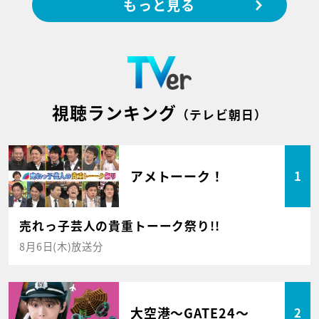
もっと見る
視聴ランキング
（テレビ朝日）
アメトーーク！
1
売れっ子芸人の貴重トーーク祭り!!
8月6日(木)放送分
大空港～GATE24～
2