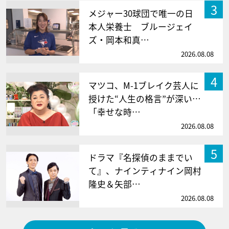
3
メジャー30球団で唯一の日
本人栄養士 ブルージェイ
ズ・岡本和真…
2026.08.08
4
マツコ、M-1ブレイク芸人に
授けた“人生の格言”が深い…
「幸せな時…
2026.08.08
5
ドラマ『名探偵のままでい
て』、ナインティナイン岡村
隆史＆矢部…
2026.08.08