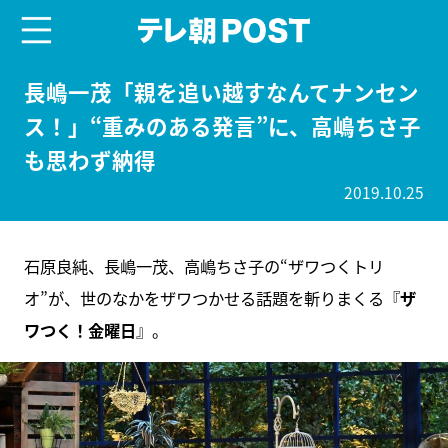
menu
テレ朝POST
長嶋一茂「親を追い越すなんてナンセン
ス！」“重みのある発言”に、高嶋ちさ子
も思わず納得
2019.10.25
石原良純、長嶋一茂、高嶋ちさ子の“ザワつくトリ
オ”が、世のなかをザワつかせる話題を斬りまくる『
ザ
ワつく！金曜日
』。