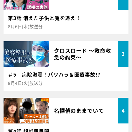
第3話 消えた子供と兎を追え！
8月6日(木)放送分
クロスロード ～救命救
3
急の約束～
＃5 病院激震！パワハラ＆医療事故!?
8月4日(火)放送分
名探偵のままでいて
4
第4話 超戦慄展開