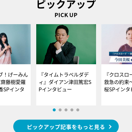
ピックアップ
PICK UP
ブ！げーみん
『タイムトラベルダデ
『クロスロー
E齋藤樹愛羅
ィ』ダイアン津田篤宏S
救急の約束
香SPインタ
Pインタビュー
桜SPイ
ピックアップ記事をもっと見る