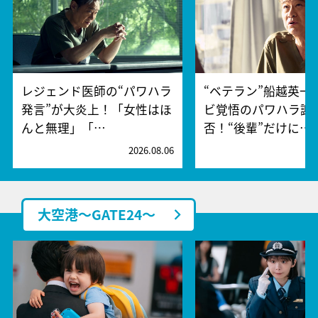
レジェンド医師の“パワハラ
“ベテラン”船越英一
発言”が大炎上！「女性はほ
ビ覚悟のパワハラ謝
んと無理」「…
否！“後輩”だけに…
2026.08.06
2
大空港～GATE24～