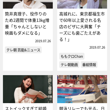
筒井真理子、役作りの
高城れに、東京都福生市
ため2週間で体重13kg増
で60年以上愛される名
量「ちゃんとしないと
店のピザに大興奮「チ
映画もダメになる」
ーズにも歯ごたえがあ
る！」
2019.07.26
2019.07.26
テレ朝 芸能&ニュース
ももクロChan
テレ朝動画
番組情報
ストイックすぎて結婚
競泳リレーでも光る、日