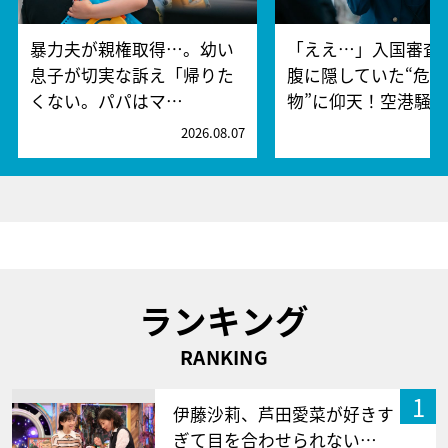
暴力夫が親権取得…。幼い
「ええ…」入国審査
息子が切実な訴え「帰りた
腹に隠していた“危険
くない。パパはマ…
物”に仰天！空港騒
2026.08.07
2
ランキング
RANKING
1
伊藤沙莉、芦田愛菜が好きす
ぎて目を合わせられない…