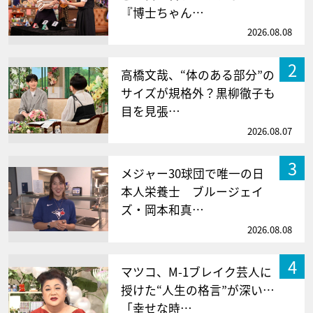
『博士ちゃん…
2026.08.08
2
高橋文哉、“体のある部分”の
サイズが規格外？黒柳徹子も
目を見張…
2026.08.07
3
メジャー30球団で唯一の日
本人栄養士 ブルージェイ
ズ・岡本和真…
2026.08.08
4
マツコ、M-1ブレイク芸人に
授けた“人生の格言”が深い…
「幸せな時…