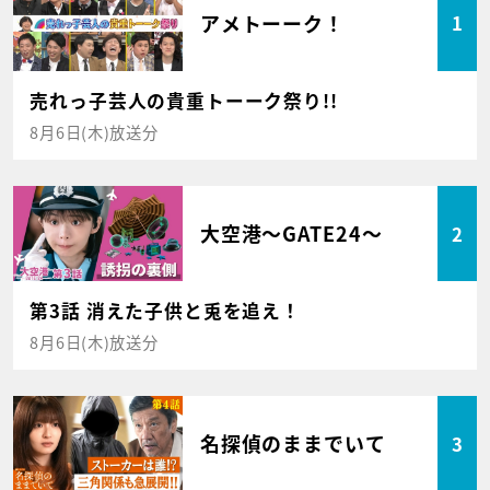
アメトーーク！
1
売れっ子芸人の貴重トーーク祭り!!
8月6日(木)放送分
大空港～GATE24～
2
第3話 消えた子供と兎を追え！
8月6日(木)放送分
名探偵のままでいて
3