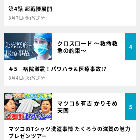
第4話 超戦慄展開
8月7日(金)放送分
クロスロード ～救命救
4
急の約束～
＃5 病院激震！パワハラ＆医療事故!?
8月4日(火)放送分
マツコ＆有吉 かりそめ
5
天国
マツコのTシャツ洗濯事情 たくろうの滋賀の魅力
プレゼンツアー