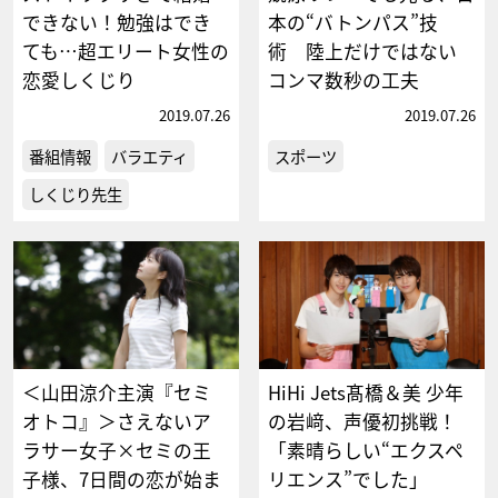
できない！勉強はでき
本の“バトンパス”技
ても…超エリート女性の
術 陸上だけではない
恋愛しくじり
コンマ数秒の工夫
2019.07.26
2019.07.26
番組情報
バラエティ
スポーツ
しくじり先生
＜山田涼介主演『セミ
HiHi Jets髙橋＆美 少年
オトコ』＞さえないア
の岩﨑、声優初挑戦！
ラサー女子×セミの王
「素晴らしい“エクスペ
子様、7日間の恋が始ま
リエンス”でした」