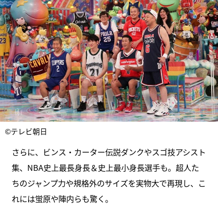
©テレビ朝日
さらに、ビンス・カーター伝説ダンクやスゴ技アシスト
集、NBA史上最⻑⾝⻑＆史上最⼩身長選⼿も。超人た
ちのジャンプ力や規格外のサイズを実物大で再現し、こ
れには蛍原や陣内らも驚く。