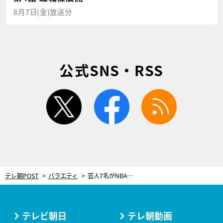
8月7日(金)放送分
公式SNS・RSS
twitter
facebook
rss
テレ朝POST
バラエティ
芸人7名がNBAの魅力を全力プレゼン！ハライチ澤部は⼋村塁のスゴさを熱弁
テレビ朝日
テレ朝動画