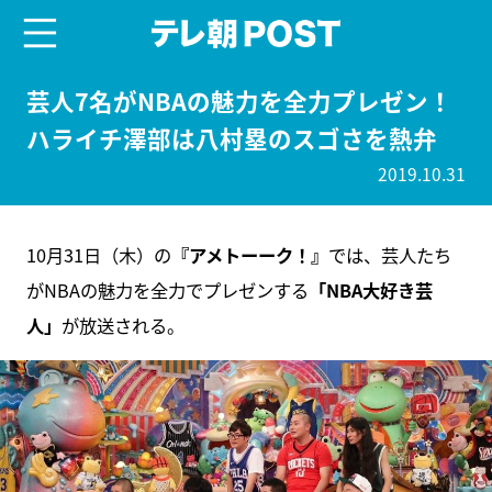
menu
テレ朝POST
芸人7名がNBAの魅力を全力プレゼン！
ハライチ澤部は⼋村塁のスゴさを熱弁
2019.10.31
10月31日（木）の
『アメトーーク！』
では、芸人たち
がNBAの魅⼒を全⼒でプレゼンする
「NBA⼤好き芸
⼈」
が放送される。