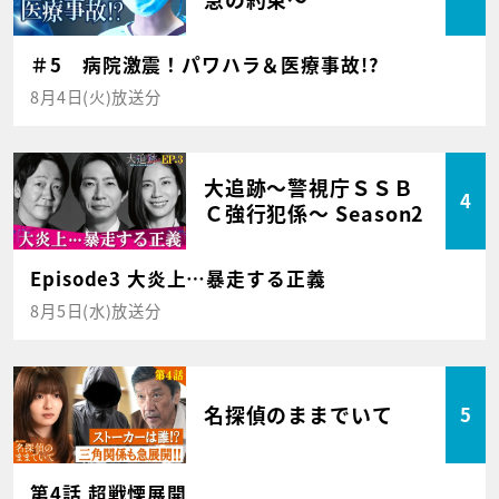
＃5 病院激震！パワハラ＆医療事故!?
8月4日(火)放送分
大追跡～警視庁ＳＳＢ
4
Ｃ強行犯係～ Season2
Episode3 大炎上…暴走する正義
8月5日(水)放送分
名探偵のままでいて
5
第4話 超戦慄展開