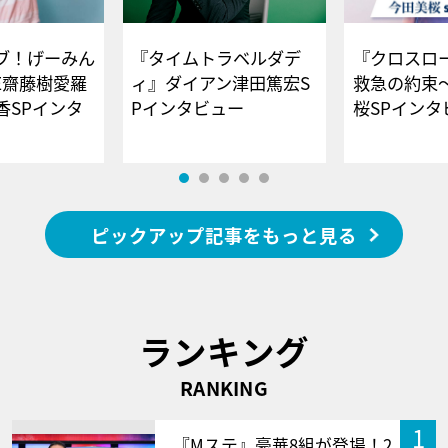
ブ！げーみん
『タイムトラベルダデ
『クロスロー
E齋藤樹愛羅
ィ』ダイアン津田篤宏S
救急の約束
香SPインタ
Pインタビュー
桜SPイ
ピックアップ記事をもっと見る
ランキング
RANKING
1
『Mステ』豪華8組が登場！2