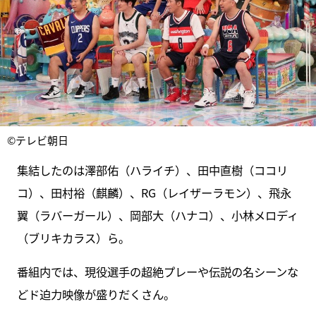
©テレビ朝日
集結したのは澤部佑（ハライチ）、⽥中直樹（ココリ
コ）、⽥村裕（麒麟）、RG（レイザーラモン）、飛永
翼（ラバーガール）、岡部大（ハナコ）、小林メロディ
（ブリキカラス）ら。
番組内では、現役選手の超絶プレーや伝説の名シーンな
どド迫力映像が盛りだくさん。