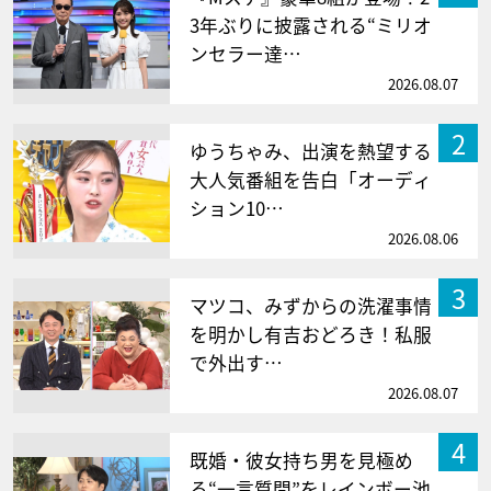
3年ぶりに披露される“ミリオ
ンセラー達…
2026.08.07
2
ゆうちゃみ、出演を熱望する
大人気番組を告白「オーディ
ション10…
2026.08.06
3
マツコ、みずからの洗濯事情
を明かし有吉おどろき！私服
で外出す…
2026.08.07
4
既婚・彼女持ち男を見極め
る“一言質問”をレインボー池