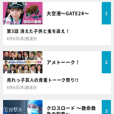
大空港～GATE24～
1
第3話 消えた子供と兎を追え！
8月6日(木)放送分
アメトーーク！
2
売れっ子芸人の貴重トーーク祭り!!
8月6日(木)放送分
クロスロード ～救命救
3
急の約束～