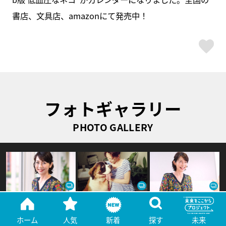
書店、文具店、amazonにて発売中！
ス
フォトギャラリー
PHOTO GALLERY
ホーム
人気
新着
探す
未来