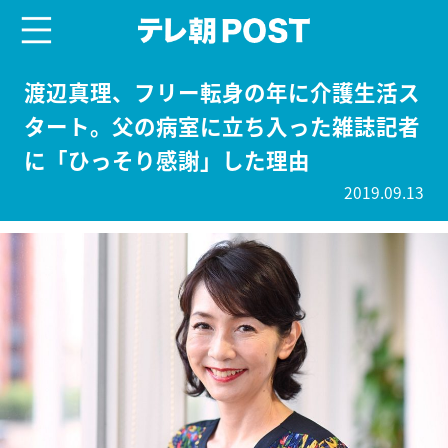
menu
テレ朝POST
渡辺真理、フリー転身の年に介護生活ス
タート。父の病室に立ち入った雑誌記者
に「ひっそり感謝」した理由
2019.09.13