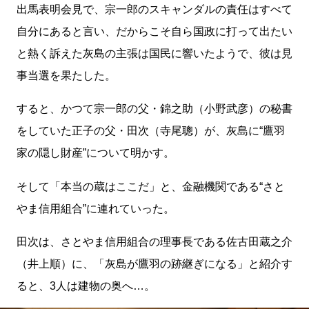
出馬表明会見で、宗一郎のスキャンダルの責任はすべて
自分にあると言い、だからこそ自ら国政に打って出たい
と熱く訴えた灰島の主張は国民に響いたようで、彼は見
事当選を果たした。
すると、かつて宗一郎の父・錦之助（小野武彦）の秘書
をしていた正子の父・田次（寺尾聰）が、灰島に“鷹羽
家の隠し財産”について明かす。
そして「本当の蔵はここだ」と、金融機関である“さと
やま信用組合”に連れていった。
田次は、さとやま信用組合の理事長である佐古田蔵之介
（井上順）に、「灰島が鷹羽の跡継ぎになる」と紹介す
ると、3人は建物の奥へ…。