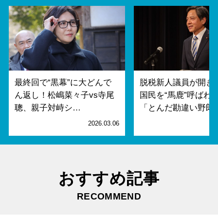
最終回で“黒幕”に大どんで
脱税新人議員が開き
ん返し！松嶋菜々子vs寺尾
国民を“馬鹿”呼ばわ
聰、親子対峙シ…
「とんだ勘違い野郎
2026.03.06
2
おすすめ記事
RECOMMEND