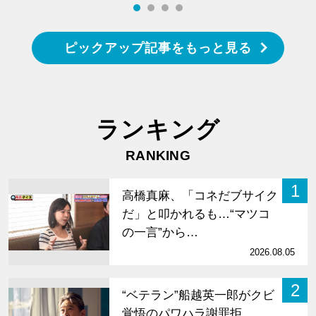
ピックアップ記事をもっと見る
ランキング
RANKING
1
高橋真麻、「コネだブサイク
だ」と叩かれるも…“マツコ
の一言”から…
2026.08.05
2
“ベテラン”船越英一郎がクビ
覚悟のパワハラ謝罪拒