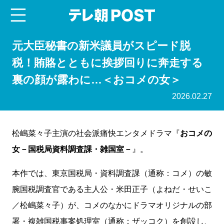
menu
テレ朝POST
元大臣秘書の新米議員がスピード脱
税！賄賂とともに挨拶回りに奔走する
裏の顔が露わに…＜おコメの女＞
2026.02.27
松嶋菜々子主演の社会派痛快エンタメドラマ『
おコメの
女－国税局資料調査課・雑国室－
』。
本作では、東京国税局・資料調査課（通称：コメ）の敏
腕国税調査官である主人公・米田正子（よねだ・せいこ
／松嶋菜々子）が、コメのなかにドラマオリジナルの部
署・複雑国税事案処理室（通称：ザッコク）を創設し、