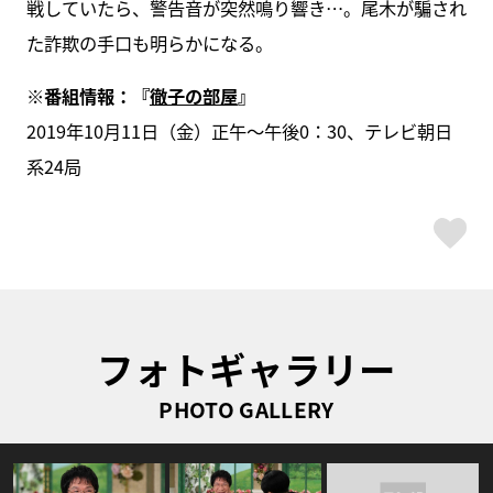
戦していたら、警告音が突然鳴り響き…。尾木が騙され
た詐欺の手口も明らかになる。
※番組情報：
『
徹子の部屋
』
2019年10月11日（金）正午～午後0：30、テレビ朝日
系24局
ス
フォトギャラリー
PHOTO GALLERY