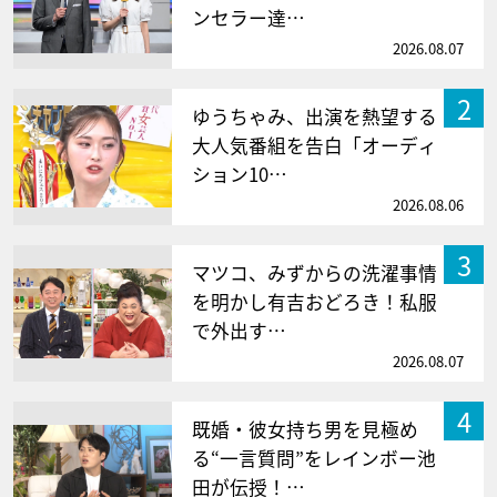
ンセラー達…
2026.08.07
2
ゆうちゃみ、出演を熱望する
大人気番組を告白「オーディ
ション10…
2026.08.06
3
マツコ、みずからの洗濯事情
を明かし有吉おどろき！私服
で外出す…
2026.08.07
4
既婚・彼女持ち男を見極め
る“一言質問”をレインボー池
田が伝授！…