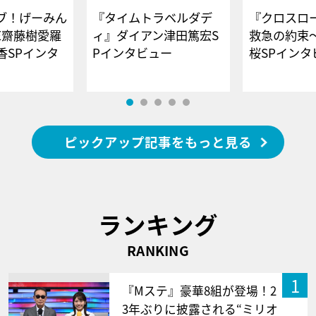
ブ！げーみん
『タイムトラベルダデ
『クロスロー
E齋藤樹愛羅
ィ』ダイアン津田篤宏S
救急の約束
香SPインタ
Pインタビュー
桜SPイ
ピックアップ記事をもっと見る
ランキング
RANKING
1
『Mステ』豪華8組が登場！2
3年ぶりに披露される“ミリオ