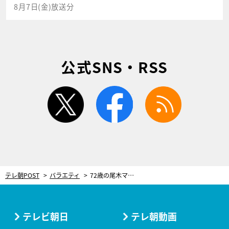
8月7日(金)放送分
公式SNS・RSS
twitter
facebook
rss
テレ朝POST
バラエティ
72歳の尾木ママ、まさかの詐欺被害に！PCでサッカーの試合を観ていたら…
テレビ朝日
テレ朝動画