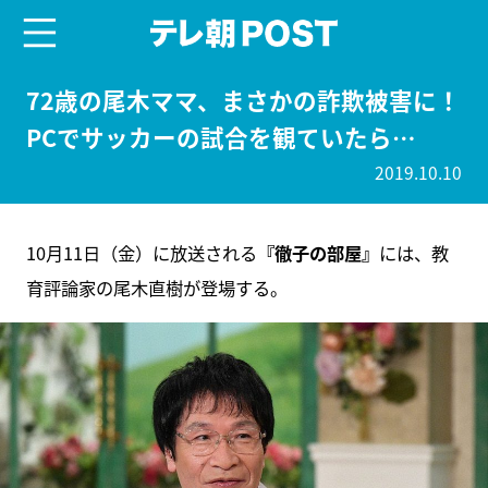
menu
テレ朝POST
72歳の尾木ママ、まさかの詐欺被害に！
PCでサッカーの試合を観ていたら…
2019.10.10
10月11日（金）に放送される
『徹子の部屋』
には、教
育評論家の尾木直樹が登場する。