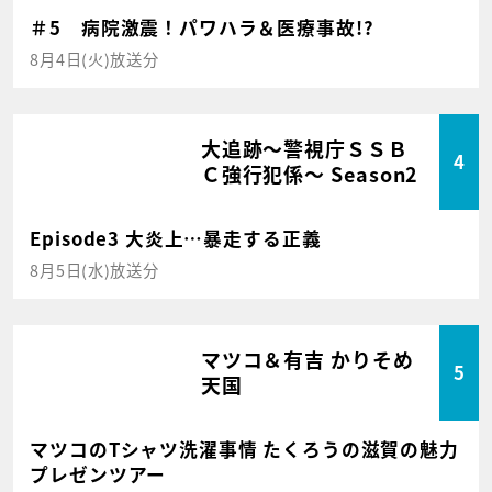
＃5 病院激震！パワハラ＆医療事故!?
8月4日(火)放送分
大追跡～警視庁ＳＳＢ
4
Ｃ強行犯係～ Season2
Episode3 大炎上…暴走する正義
8月5日(水)放送分
マツコ＆有吉 かりそめ
5
天国
マツコのTシャツ洗濯事情 たくろうの滋賀の魅力
プレゼンツアー