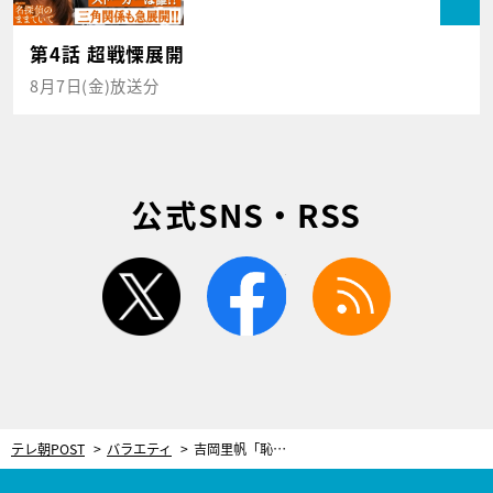
第4話 超戦慄展開
8月7日(金)放送分
公式SNS・RSS
twitter
facebook
rss
テレ朝POST
バラエティ
吉岡里帆「恥ずかしい、もうやめてください」と赤面！ハナコ岡部が、食リポを凝視