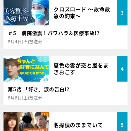
クロスロード ～救命救
3
急の約束～
＃5 病院激震！パワハラ＆医療事故!?
8月4日(火)放送分
夏色の雲が恋と嵐をま
4
きおこす
第5話 「好き」涙の告白!?
8月8日(土)放送分
名探偵のままでいて
5