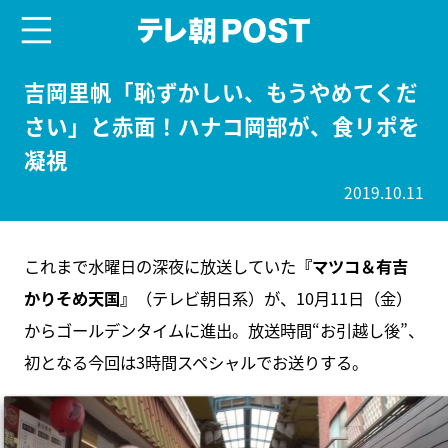
menu
テレ朝POST
吉岡里帆「恥ずかしい、もうやめてくだ
さい」と赤面！ハナコ岡部が、食リポを
凝視
2019.10.11
これまで水曜日の深夜に放送していた
『マツコ＆有吉
かりそめ天国』
（テレビ朝日系）が、10月11日（金）
からゴールデンタイムに進出。放送時間“お引越し後”、
初となる今回は3時間スペシャルでお送りする。