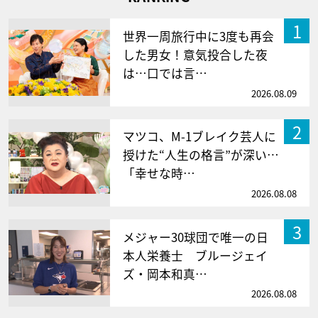
1
世界一周旅行中に3度も再会
した男女！意気投合した夜
は…口では言…
2026.08.09
2
マツコ、M-1ブレイク芸人に
授けた“人生の格言”が深い…
「幸せな時…
2026.08.08
3
メジャー30球団で唯一の日
本人栄養士 ブルージェイ
ズ・岡本和真…
2026.08.08