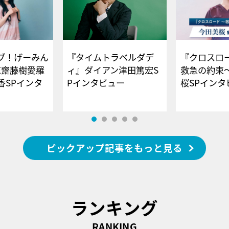
ブ！げーみん
『タイムトラベルダデ
『クロスロー
E齋藤樹愛羅
ィ』ダイアン津田篤宏S
救急の約束
香SPインタ
Pインタビュー
桜SPイ
ピックアップ記事をもっと見る
ランキング
RANKING