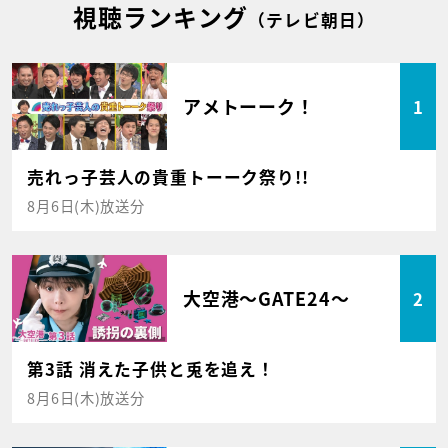
視聴ランキング
（テレビ朝日）
アメトーーク！
1
売れっ子芸人の貴重トーーク祭り!!
8月6日(木)放送分
大空港～GATE24～
2
第3話 消えた子供と兎を追え！
8月6日(木)放送分