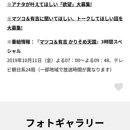
※アナタが叶えてほしい「欲望」大募集!
※マツコ＆有吉に聞いてほしい、トークしてほしい話を
大募集!
※番組情報：『
マツコ＆有吉 かりそめ天国
』3時間スペ
シャル
2019年10月11日（金）よる07：00〜よる09：48、テレ
ビ朝日系24局（一部地域で放送時間が異なります）
ス
フォトギャラリー