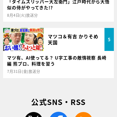
「タイムスリッパー大左衛門」江戸時代から大悟
似の侍がやってきた!?
8月4日(火)放送分
マツコ＆有吉 かりそめ
5
天国
マツ有、AI使ってる？ U字工事の敵情視察 長崎
編 熊プロ、料理を習う
7月31日(金)放送分
公式SNS・RSS
twitter
facebook
rss