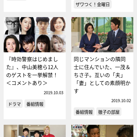
ザワつく！金曜日
『時効警察はじめまし
同じマンションの隣同
た』、中山美穂ら12人
士に住んでいた、一茂＆
のゲストを一挙解禁！
ちさ子。互いの「夫」
＜コメントあり＞
「妻」としての素顔明か
す
2019.10.03
2019.10.02
ドラマ
番組情報
番組情報
徹子の部屋