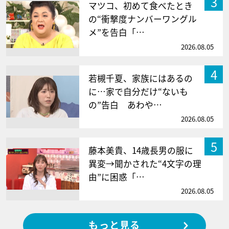
3
マツコ、初めて食べたとき
の“衝撃度ナンバーワングル
メ”を告白「…
2026.08.05
4
若槻千夏、家族にはあるの
に…家で自分だけ“ないも
の”告白 あわや…
2026.08.05
5
藤本美貴、14歳長男の服に
異変→聞かされた“4文字の理
由”に困惑「…
2026.08.05
もっと見る