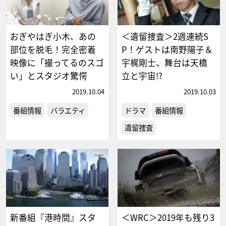
おぎやはぎ小木、あの
＜遺留捜査＞2週連続S
部位を脱毛！完全密着
P！ゲストは南野陽子＆
映像に「撮ってるのスゴ
宇梶剛士、舞台は天橋
い」とスタジオ驚愕
立と宇宙!?
2019.10.04
2019.10.03
番組情報
バラエティ
ドラマ
番組情報
遺留捜査
新番組『港時間』スタ
＜WRC＞2019年も残り3