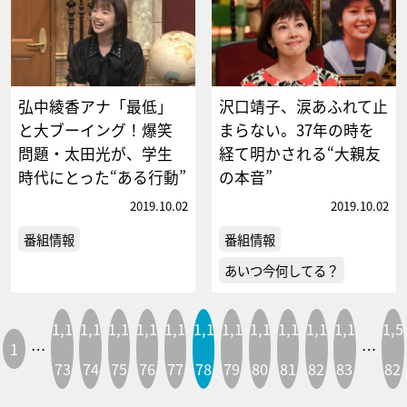
弘中綾香アナ「最低」
沢口靖子、涙あふれて止
と大ブーイング！爆笑
まらない。37年の時を
問題・太田光が、学生
経て明かされる“大親友
時代にとった“ある行動”
の本音”
2019.10.02
2019.10.02
番組情報
番組情報
あいつ今何してる？
1,1
1,1
1,1
1,1
1,1
1,1
1,1
1,1
1,1
1,1
1,1
1,5
1
…
…
73
74
75
76
77
78
79
80
81
82
83
82