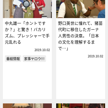
中丸雄一「ホントです
野口英世に憧れて、猪苗
か？」と驚き！バカリ
代町に移住したガーナ
ズム、プレッシャーで手
人男性の決意。「日本
元乱れる
の文化を理解するま
で…」
2019.10.02
2019.10.02
番組情報
家事ヤロウ!!!