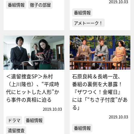
2019.10.03
番組情報
徹子の部屋
番組情報
アメトーーク！
＜遺留捜査SP＞糸村
石原良純＆長嶋一茂、
（上川隆也）、“平成時
番組の裏側を大暴露！
代にヒットした人形”か
『ザワつく！金曜日』
ら事件の真相に迫る
には「“ちさ子忖度”があ
る」
2019.10.03
2019.10.03
ドラマ
番組情報
番組情報
遺留捜査