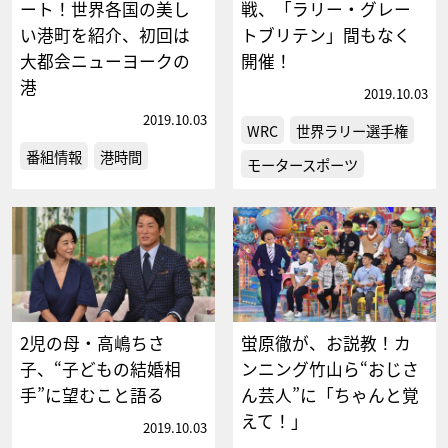
ート！世界各国の美し
戦、「ラリー・グレー
い港町を紹介、初回は
トブリテン」間もなく
大都会ニューヨークの
開催！
港
2019.10.03
2019.10.03
WRC
世界ラリー選手権
番組情報
港時間
モータースポーツ
2児の母・高嶋ちさ
蛍原徹が、お説教！カ
子、“子どもの結婚相
ンニング竹山ら“おじさ
手”に望むこと語る
ん芸人”に「ちゃんと覚
えて！」
2019.10.03