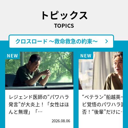
トピックス
TOPICS
クロスロード ～救命救急の約束～
レジェンド医師の“パワハラ
“ベテラン”船越英一
発言”が大炎上！「女性はほ
ビ覚悟のパワハラ謝
んと無理」「…
否！“後輩”だけに…
2026.08.06
2