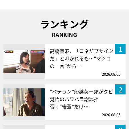
ランキング
RANKING
1
高橋真麻、「コネだブサイク
だ」と叩かれるも…“マツコ
の一言”から…
2026.08.05
2
“ベテラン”船越英一郎がクビ
覚悟のパワハラ謝罪拒
否！“後輩”だけ…
2026.08.05