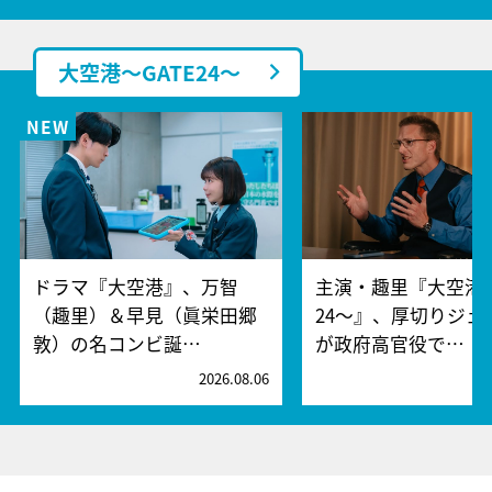
大空港～GATE24～
ドラマ『大空港』、万智
主演・趣里『大空港～
（趣里）＆早見（眞栄田郷
24～』、厚切りジェ
敦）の名コンビ誕…
が政府高官役で…
2026.08.06
2