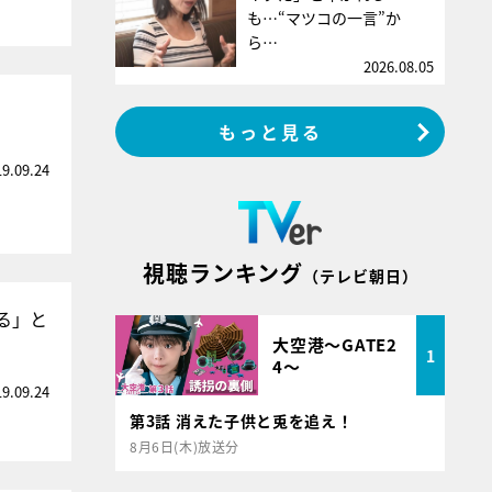
も…“マツコの一言”か
ら…
2026.08.05
もっと見る
19.09.24
視聴ランキング
（テレビ朝日）
る」と
大空港～GATE2
1
4～
19.09.24
第3話 消えた子供と兎を追え！
8月6日(木)放送分