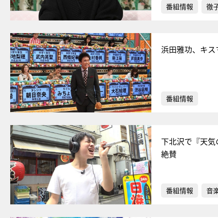
番組情報
徹
浜田雅功、キス
番組情報
下北沢で『天気
絶賛
番組情報
音