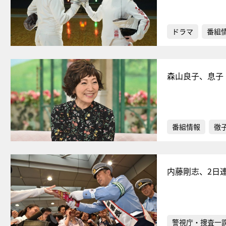
ドラマ
番組
森山良子、息子
番組情報
徹
内藤剛志、2日
警視庁・捜査一