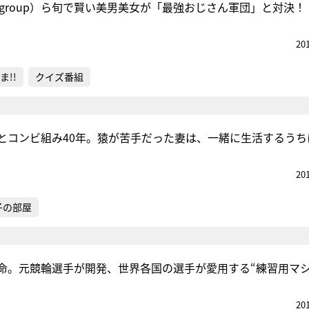
 group）ら旬で賢い美男美女が「最強おじさん軍団」と対決！
20
ま!!
クイズ番組
とコンビ組み40年。猿が苦手だった妻は、一緒に生活するうち
20
子の部屋
命。元競輪選手が開発、世界各国の選手が愛用する“練習用マシ
20