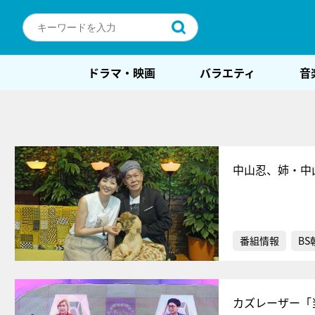
ドラマ・映画
バラエティ
音
中山忍、姉・中
番組情報
BS
カズレーザー「