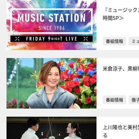
『ミュージック
時間SP＞
番組情報
ミ
米倉涼子、黒柳
番組情報
徹
上川隆也と美村
る