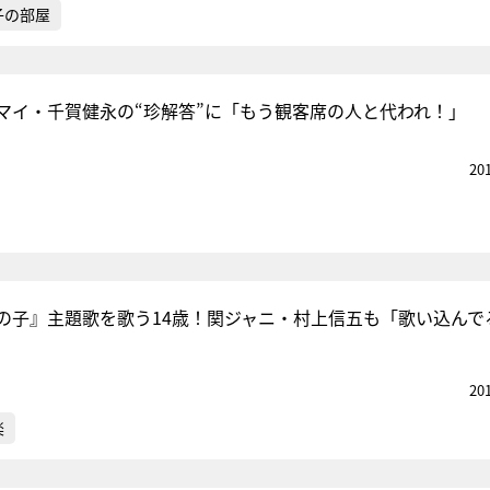
子の部屋
マイ・千賀健永の“珍解答”に「もう観客席の人と代われ！」
20
の子』主題歌を歌う14歳！関ジャニ・村上信五も「歌い込んで
20
楽