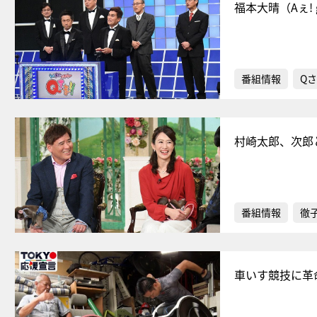
福本大晴（Aぇ!
番組情報
Qさ
村崎太郎、次郎
番組情報
徹
車いす競技に革