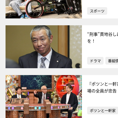
スポーツ
“刑事”貫地谷し
を！
ドラマ
番組
『ポツンと一軒
場の全員が忠告
ポツンと一軒家