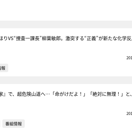
ほりVS“捜査一課長”柳葉敏郎。激突する“正義”が新たな化学反
20
情報
家』で、超危険山道へ…「命がけだよ！」「絶対に無理！」と
20
番組情報