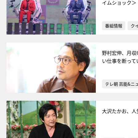
イムショック＞
番組情報
ク
野村宏伸、月収
い仕事を断って
テレ朝 芸能&ニ
大沢たかお、人