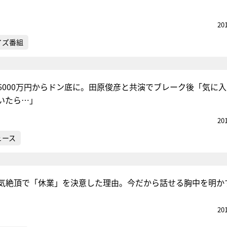
20
イズ番組
6000万円からドン底に。田原俊彦と共演でブレーク後「気に
いたら…」
20
ュース
気絶頂で「休業」を決意した理由。今だから話せる胸中を明か
20