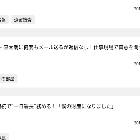
20
情報
遺留捜査
・直太朗に何度もメール送るが返信なし！仕事現場で真意を問
20
子の部屋
連続で“一日署長”務める！「僕の財産になりました」
20
課長