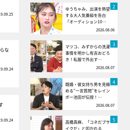
2
ゆうちゃみ、出演を熱望
19.09.25
する大人気番組を告白
「オーディション10…
2026.08.06
3
マツコ、みずからの洗濯
入らな
事情を明かし有吉おどろ
き！私服で外出す…
2026.08.07
19.09.24
4
既婚・彼女持ち男を見極
める“一言質問”をレイン
ボー池田が伝授！…
す
2026.08.07
5
19.09.24
高橋真麻、「コネだブサ
イクだ」と叩かれる