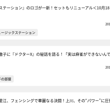
ステーション』のロゴが一新！セットもリニューアル＜10月18
20
ュージックステーション
徹子に『ドクターX』の秘話を語る！「実は麻雀ができないん
20
子の部屋
里江、フェンシングで華麗なる決闘！上川、その“パワー”に圧