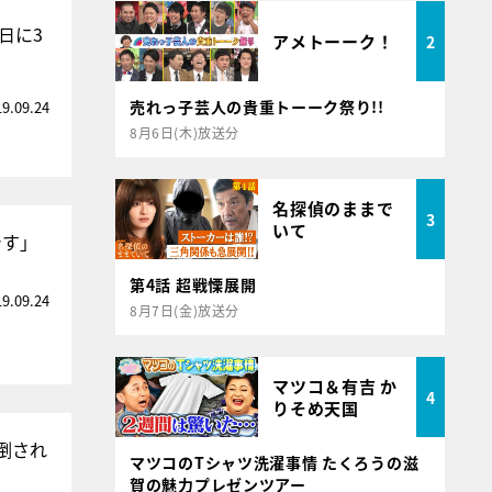
日に3
アメトーーク！
2
売れっ子芸人の貴重トーーク祭り!!
19.09.24
8月6日(木)放送分
名探偵のままで
3
いて
です」
第4話 超戦慄展開
19.09.24
8月7日(金)放送分
マツコ＆有吉 か
4
りそめ天国
倒され
マツコのTシャツ洗濯事情 たくろうの滋
賀の魅力プレゼンツアー