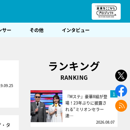
朝POST
ンサー
その他
インタビュー
ランキング
RANKING
19.09.25
1
『Mステ』豪華8組が登
場！23年ぶりに披露さ
れる“ミリオンセラー
達…
2026.08.07
ザ・タ