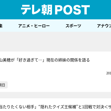
テレ
楽
アニメ・ヒーロー
スポーツ
アナウ
山美穂が「好き過ぎて…」現在の姉妹の関係を語る
20
朝日
当たりたくない相手」“隠れたクイズ王候補”と1回戦で対決＜