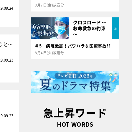
8月7日(金)放送分
19.09.24
クロスロード ～
救命救急の約束
5
～
うと…
＃5 病院激震！パワハラ＆医療事故!?
8月4日(火)放送分
19.09.23
急上昇ワード
19.09.23
HOT WORDS