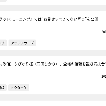
グッド!モーニング』では“お見せすべきでない写真”を公開！
20
ング
アナウンサーズ
村政信）＆ぴかり様（石田ひかり）、全幅の信頼を置き演技合
20
情報
ドクターＹ