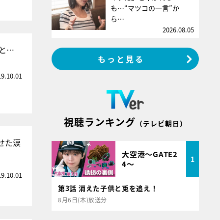
も…“マツコの一言”か
ら…
2026.08.05
と…
もっと見る
19.10.01
視聴ランキング
（テレビ朝日）
せた涙
大空港～GATE2
1
4～
19.10.01
第3話 消えた子供と兎を追え！
8月6日(木)放送分