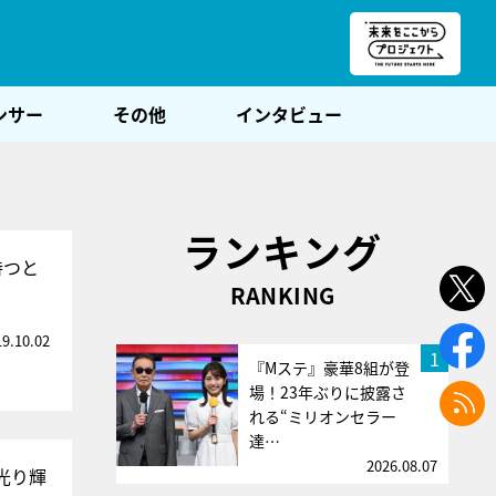
朝POST
ンサー
その他
インタビュー
ランキング
持つと
RANKING
19.10.02
1
『Mステ』豪華8組が登
場！23年ぶりに披露さ
れる“ミリオンセラー
達…
2026.08.07
光り輝