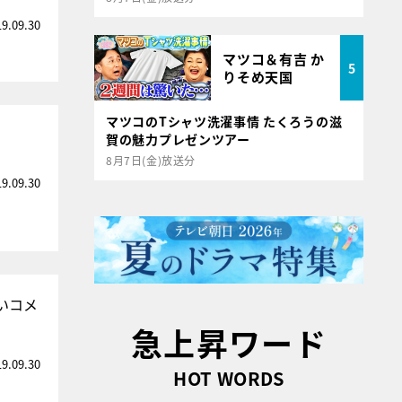
19.09.30
マツコ＆有吉 か
5
りそめ天国
マツコのTシャツ洗濯事情 たくろうの滋
賀の魅力プレゼンツアー
8月7日(金)放送分
19.09.30
いコメ
急上昇ワード
19.09.30
HOT WORDS