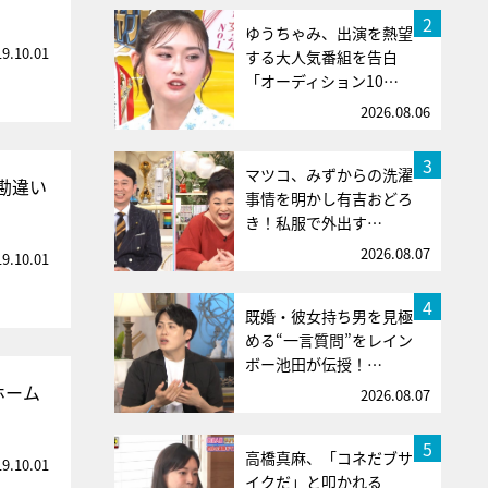
2
ゆうちゃみ、出演を熱望
19.10.01
する大人気番組を告白
「オーディション10…
2026.08.06
3
マツコ、みずからの洗濯
勘違い
事情を明かし有吉おどろ
き！私服で外出す…
2026.08.07
19.10.01
4
既婚・彼女持ち男を見極
める“一言質問”をレイン
ボー池田が伝授！…
ホーム
2026.08.07
5
高橋真麻、「コネだブサ
19.10.01
イクだ」と叩かれる