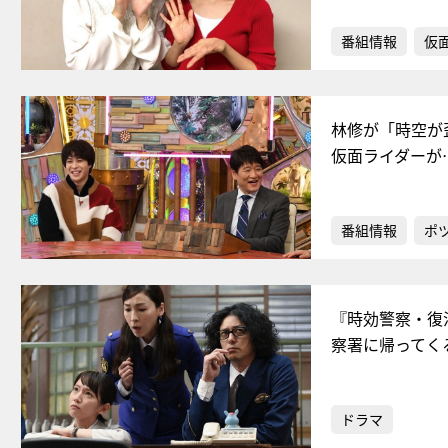
番組情報
仮
林修が「時空が
仮面ライダーが
番組情報
ポ
『時効警察・復
察署に帰ってく
ドラマ