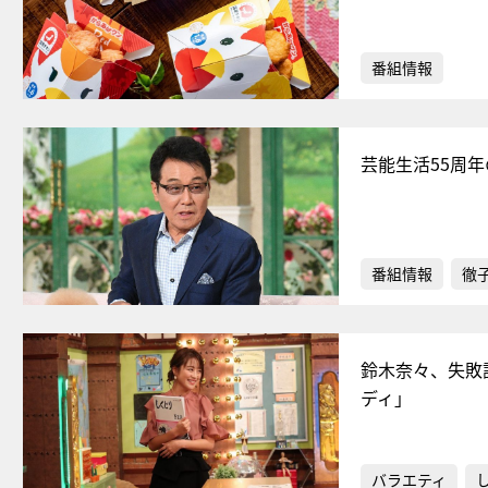
番組情報
芸能生活55周
番組情報
徹
鈴木奈々、失敗
ディ」
バラエティ