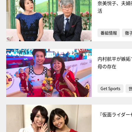
奈美悦子、夫婦
活
番組情報
徹
内村航平が嫉妬
母の存在
Get Sports
『仮面ライダー