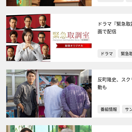
ドラマ『緊急取調
画で配信
ドラマ
緊急
反町隆史、スク
動も
番組情報
サ