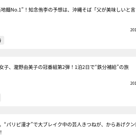
当地麺No.1”！知念侑李の予想は、沖縄そば「父が美味しいと
20
番
線女子、瀧野由美子の冠番組第2弾！1泊2日で“鉄分補給”の旅
20
話題。“パリピ漫才”で大ブレイク中の芸人きつねが、からあげク
！