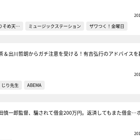
20
りそめ天…
ミュージックステーション
ザワつく！金曜日
茶＆出川哲朗からガチ注意を受ける！有吉弘行のアドバイスを
20
くじり先生
ABEMA
田慎一郎監督、騙されて借金200万円。返済してもまた借金…
20