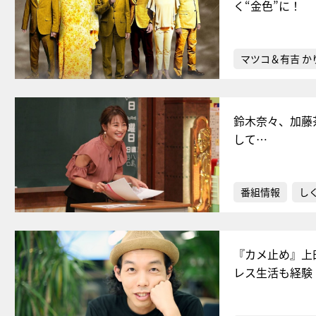
く“金色”に！
マツコ＆有吉 か
鈴木奈々、加藤
して…
番組情報
し
『カメ止め』上
レス生活も経験