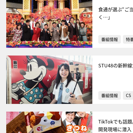
食通が選ぶ“ご
く…」
番組情報
特
STU48の新幹
番組情報
CS
TikTokでも
開発現場に潜入