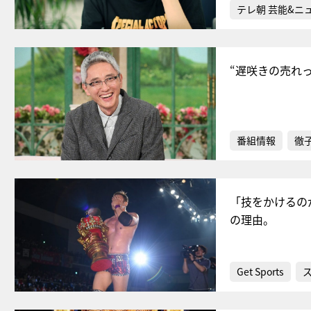
テレ朝 芸能&ニ
“遅咲きの売れ
番組情報
徹
「技をかけるの
の理由。
Get Sports