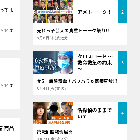
言ってよ
アメトーーク！
2
売れっ子芸人の貴重トーーク祭り!!
19.10.01
8月6日(木)放送分
クロスロード ～
救命救急の約束
3
～
＃5 病院激震！パワハラ＆医療事故!?
19.10.01
8月4日(火)放送分
名探偵のままで
4
いて
ン新商品
第4話 超戦慄展開
8月7日(金)放送分