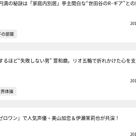
円満の秘訣は「家庭内別居」亭主関白な“世田谷のR･ギア”との
20
子の部屋
するほど“失敗しない男” 萱和磨。リオ五輪で折れかけた心を
20
世界体操
ゼロワン』で人気声優・美山加恋＆伊瀬茉莉也が共演！
20