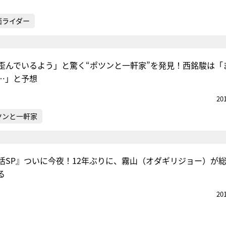
面ライダー
歪んでいるよう」と驚く“ポツンと一軒家”を発見！西銘駿は「
…」と予想
20
ツンと一軒家
活SP』ついに今夜！12年ぶりに、霧山（オダギリジョー）が
る
20