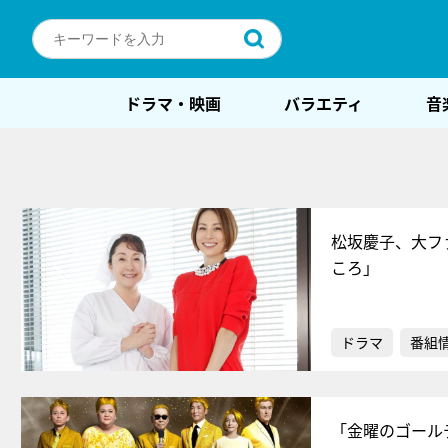
ドラマ・映画
バラエティ
音
松坂慶子、大フ
ころ」
ドラマ
番組
「金曜のゴール