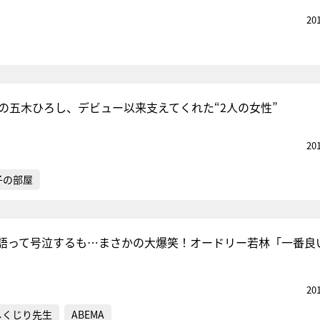
20
年の五木ひろし、デビュー以来支えてくれた“2人の女性”
20
子の部屋
語って号泣するも…まさかの大爆笑！オードリー若林「一番良
20
しくじり先生
ABEMA