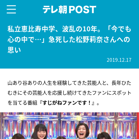
menu
テレ朝POST
私立恵比寿中学、波乱の10年。「今でも
心の中で…」急死した松野莉奈さんへの
思い
2019.12.17
山あり谷ありの人生を経験してきた芸能人と、長年ひた
むきにその芸能人を応援し続けてきたファンにスポット
を当てる番組
『すじがねファンです！』
。