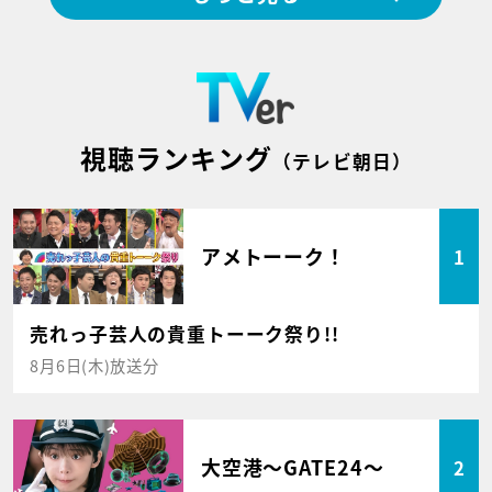
視聴ランキング
（テレビ朝日）
アメトーーク！
1
売れっ子芸人の貴重トーーク祭り!!
8月6日(木)放送分
大空港～GATE24～
2