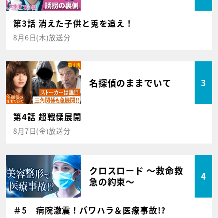
第3話 消えた子供と兎を追え！
8月6日(木)放送分
名探偵のままでいて
3
第4話 超戦慄展開
8月7日(金)放送分
クロスロード ～救命救
4
急の約束～
＃5 病院激震！パワハラ＆医療事故!?