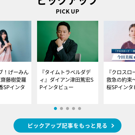
PICK UP
ブ！げーみん
『タイムトラベルダデ
『クロスロー
E齋藤樹愛羅
ィ』ダイアン津田篤宏S
救急の約束
香SPインタ
Pインタビュー
桜SPイ
ピックアップ記事をもっと見る