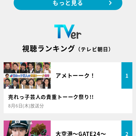
もっと見る
視聴ランキング
（テレビ朝日）
アメトーーク！
1
売れっ子芸人の貴重トーーク祭り!!
8月6日(木)放送分
大空港～GATE24～
2