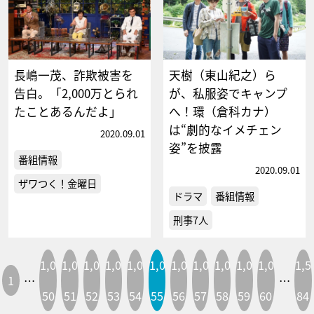
長嶋一茂、詐欺被害を
天樹（東山紀之）ら
告白。「2,000万とられ
が、私服姿でキャンプ
たことあるんだよ」
へ！環（倉科カナ）
は“劇的なイメチェン
2020.09.01
姿”を披露
番組情報
2020.09.01
ザワつく！金曜日
ドラマ
番組情報
刑事7人
1,0
1,0
1,0
1,0
1,0
1,0
1,0
1,0
1,0
1,0
1,0
1,5
1
…
…
50
51
52
53
54
55
56
57
58
59
60
84