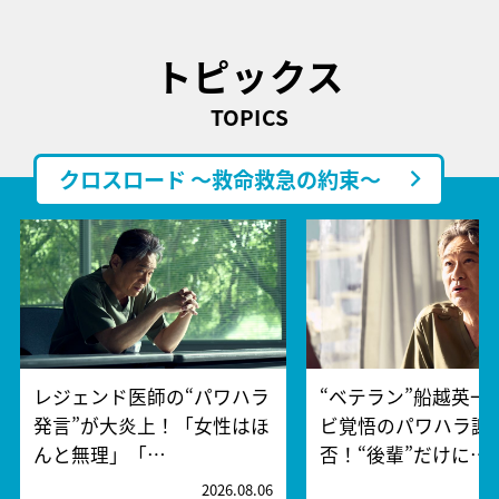
トピックス
TOPICS
クロスロード ～救命救急の約束～
レジェンド医師の“パワハラ
“ベテラン”船越英一
発言”が大炎上！「女性はほ
ビ覚悟のパワハラ謝
んと無理」「…
否！“後輩”だけに…
2026.08.06
2