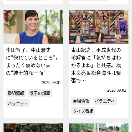
生田智子、中山雅史
東山紀之、平成世代の
に“惚れているところ”。
珍解答に「気持ちはわ
まったく褒めない夫
かるよね」と共感。橋
の“紳士的な一面”
本良亮＆松倉海斗は緊
張で…
2020.09.01
2020.09.01
番組情報
徹子の部屋
番組情報
バラエティ
バラエティ
クイズ番組