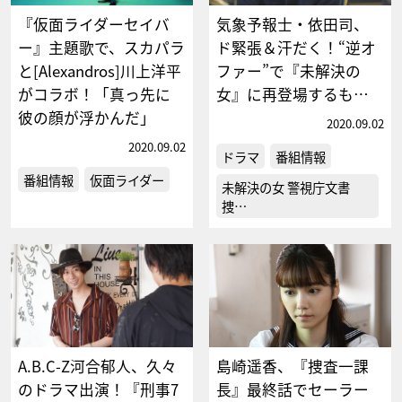
『仮面ライダーセイバ
気象予報士・依田司、
ー』主題歌で、スカパラ
ド緊張＆汗だく！“逆オ
と[Alexandros]川上洋平
ファー”で『未解決の
がコラボ！「真っ先に
女』に再登場するも…
彼の顔が浮かんだ」
2020.09.02
2020.09.02
ドラマ
番組情報
番組情報
仮面ライダー
未解決の女 警視庁文書
捜…
A.B.C-Z河合郁人、久々
島崎遥香、『捜査一課
のドラマ出演！『刑事7
長』最終話でセーラー