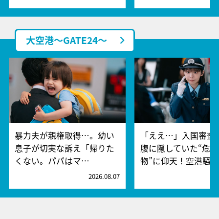
大空港～GATE24～
暴力夫が親権取得…。幼い
「ええ…」入国審査
息子が切実な訴え「帰りた
腹に隠していた“危険
くない。パパはマ…
物”に仰天！空港騒
2026.08.07
2