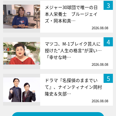
3
メジャー30球団で唯一の日
本人栄養士 ブルージェイ
ズ・岡本和真…
2026.08.08
4
マツコ、M-1ブレイク芸人に
授けた“人生の格言”が深い…
「幸せな時…
2026.08.08
5
ドラマ『名探偵のままでい
て』、ナインティナイン岡村
隆史＆矢部…
2026.08.08