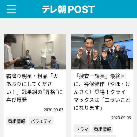
menu
テレ朝POST
霜降り明星・粗品「火
『捜査一課長』最終回
あぶりにしてくださ
に、谷保健作（やほ・け
い！」冠番組の“昇格”に
んさく）登場！クライ
喜び爆発
マックスは「エラいこと
になります」
2020.09.03
2020.09.03
番組情報
バラエティ
ドラマ
番組情報