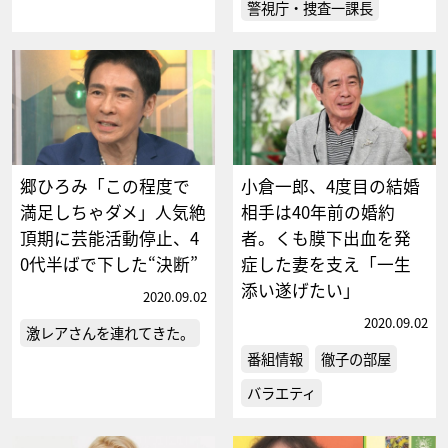
警視庁・捜査一課長
郷ひろみ「この程度で
小倉一郎、4度目の結婚
満足しちゃダメ」人気絶
相手は40年前の婚約
頂期に芸能活動停止、4
者。くも膜下出血を発
0代半ばで下した“決断”
症した妻を支え「一生
添い遂げたい」
2020.09.02
2020.09.02
激レアさんを連れてきた。
番組情報
徹子の部屋
バラエティ