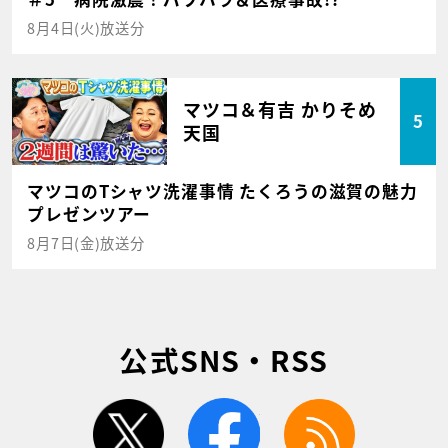
8月4日(火)放送分
マツコ＆有吉 かりそめ
5
天国
マツコのTシャツ洗濯事情 たくろうの滋賀の魅力
プレゼンツアー
8月7日(金)放送分
公式SNS・RSS
twitter
facebook
rss