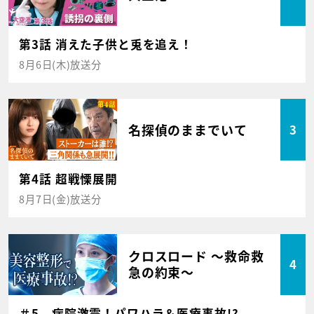
第3話 消えた子供と兎を追え！
8月6日(木)放送分
名探偵のままでいて
3
第4話 超戦慄展開
8月7日(金)放送分
クロスロード ～救命救
4
急の約束～
＃5 病院激震！パワハラ＆医療事故!?