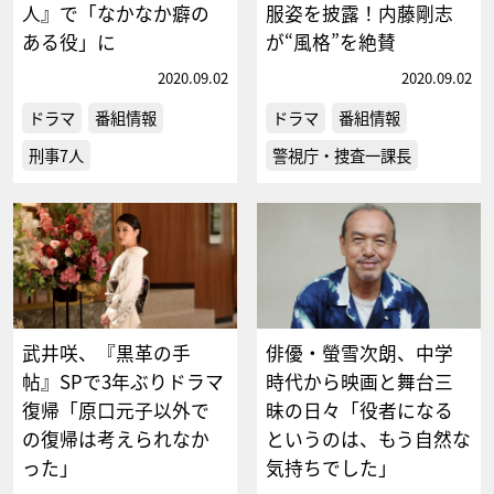
人』で「なかなか癖の
服姿を披露！内藤剛志
ある役」に
が“風格”を絶賛
2020.09.02
2020.09.02
ドラマ
番組情報
ドラマ
番組情報
刑事7人
警視庁・捜査一課長
武井咲、『黒革の手
俳優・螢雪次朗、中学
帖』SPで3年ぶりドラマ
時代から映画と舞台三
復帰「原口元子以外で
昧の日々「役者になる
の復帰は考えられなか
というのは、もう自然な
った」
気持ちでした」