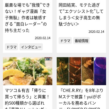
厳粛な場でも“我慢”でき
岡田結実、モテた過ぎ
ない！ギャグ漫画『女
て“エクソシスト化”して
子無駄』作者は敏感す
しまう＜女子高生の無
ぎる “面白レーダー”の
駄づかい＞
持ち主だった
2020.02.14
2020.02.14
ドラマ
番組情報
ドラマ
インタビュー
マツコ＆有吉「帰りに
『CHE.R.RY』を8年ぶり
買って帰ろう」と興奮！
Mステで披露！yuiがボ
約500種類から選ばれ
ーカルを務めるバン