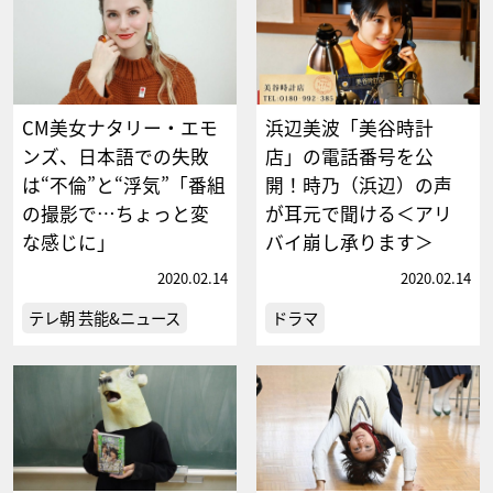
CM美女ナタリー・エモ
浜辺美波「美谷時計
ンズ、日本語での失敗
店」の電話番号を公
は“不倫”と“浮気”「番組
開！時乃（浜辺）の声
の撮影で…ちょっと変
が耳元で聞ける＜アリ
な感じに」
バイ崩し承ります＞
2020.02.14
2020.02.14
テレ朝 芸能&ニュース
ドラマ