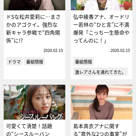
ドSな松井愛莉に…まさ
弘中綾香アナ、オードリ
かのアゴクイ。強烈な
ー若林の“ひと言”に不満
新キャラ参戦で“四角関
爆発「こっち一生懸命や
係”に!?
ってんのに！」
2020.02.15
2020.02.15
ドラマ
番組情報
番組情報
激レアさんを連れてきた。
可愛くて清楚！話題
島本真衣アナに関す
の“シースルーバン
る“意外な2つの事実”が