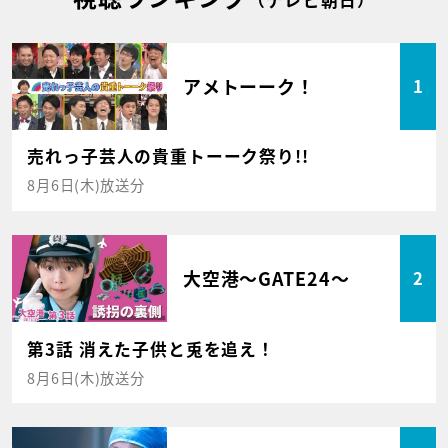
アメトーーク！
1
売れっ子芸人の貴重トーーク祭り!!
8月6日(木)放送分
大空港～GATE24～
2
第3話 消えた子供と兎を追え！
8月6日(木)放送分