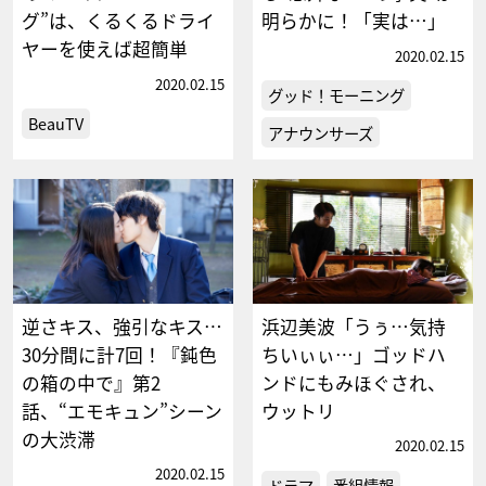
グ”は、くるくるドライ
明らかに！「実は…」
ヤーを使えば超簡単
2020.02.15
2020.02.15
グッド！モーニング
BeauTV
アナウンサーズ
逆さキス、強引なキス…
浜辺美波「うぅ…気持
30分間に計7回！『鈍色
ちいぃぃ…」ゴッドハ
の箱の中で』第2
ンドにもみほぐされ、
話、“エモキュン”シーン
ウットリ
の大渋滞
2020.02.15
2020.02.15
ドラマ
番組情報