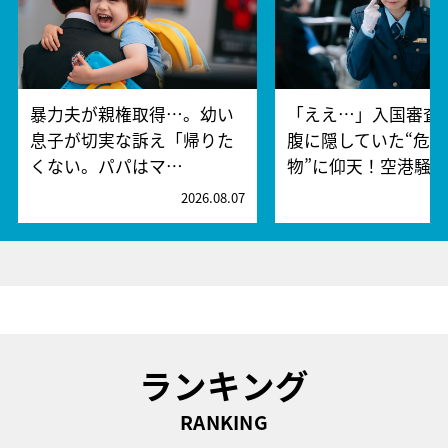
暴力夫が親権取得…。幼い
「ええ…」入国審査
息子が切実な訴え「帰りた
腹に隠していた“危険
くない。パパはマ…
物”に仰天！空港騒
2026.08.07
2
ランキング
RANKING