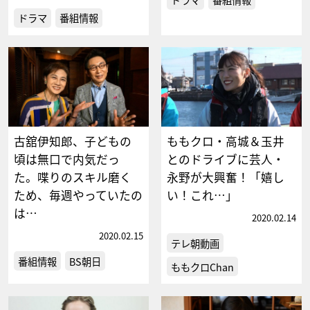
ドラマ
番組情報
古舘伊知郎、子どもの
ももクロ・高城＆玉井
頃は無口で内気だっ
とのドライブに芸人・
た。喋りのスキル磨く
永野が大興奮！「嬉し
ため、毎週やっていたの
い！これ…」
は…
2020.02.14
2020.02.15
テレ朝動画
番組情報
BS朝日
ももクロChan