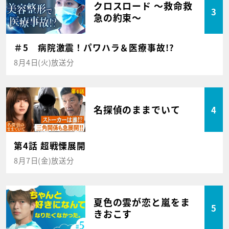
クロスロード ～救命救
3
急の約束～
＃5 病院激震！パワハラ＆医療事故!?
8月4日(火)放送分
名探偵のままでいて
4
第4話 超戦慄展開
8月7日(金)放送分
夏色の雲が恋と嵐をま
5
きおこす