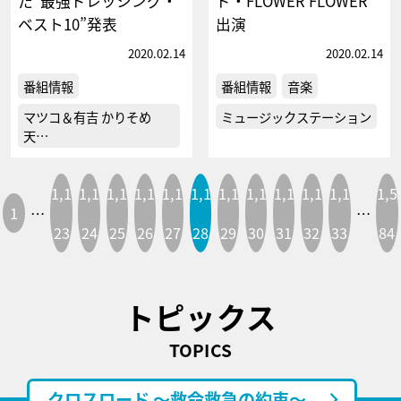
た“最強ドレッシング・
ド・FLOWER FLOWER
ベスト10”発表
出演
2020.02.14
2020.02.14
番組情報
番組情報
音楽
マツコ＆有吉 かりそめ
ミュージックステーション
天…
1,1
1,1
1,1
1,1
1,1
1,1
1,1
1,1
1,1
1,1
1,1
1,5
1
…
…
23
24
25
26
27
28
29
30
31
32
33
84
トピックス
TOPICS
クロスロード ～救命救急の約束～