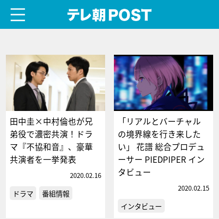
menu
テレ朝POST
田中圭×中村倫也が兄
「リアルとバーチャル
弟役で濃密共演！ドラ
の境界線を行き来した
マ『不協和音』、豪華
い」 花譜 総合プロデュ
共演者を一挙発表
ーサー PIEDPIPER イン
タビュー
2020.02.16
2020.02.15
ドラマ
番組情報
インタビュー