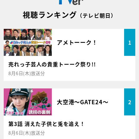
視聴ランキング
（テレビ朝日）
アメトーーク！
1
売れっ子芸人の貴重トーーク祭り!!
8月6日(木)放送分
大空港～GATE24～
2
第3話 消えた子供と兎を追え！
8月6日(木)放送分