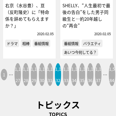
右京（水谷豊）、亘
SHELLY、“人生最初で最
（反町隆史）に「特命
後の告白”をした男子同
係を辞めてもらえます
級生と…約20年越し
か？」
の“再会”
2020.02.05
2020.02.05
ドラマ
相棒
番組情報
番組情報
バラエティ
あいつ今何してる？
1,1
1,1
1,1
1,1
1,1
1,1
1,1
1,1
1,1
1,1
1,1
1,5
1
…
…
27
28
29
30
31
32
33
34
35
36
37
84
トピックス
TOPICS