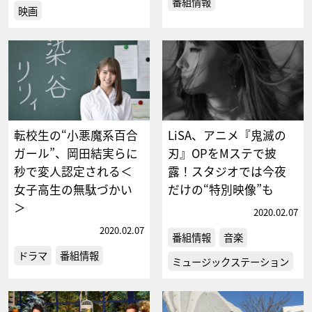
番組情報
映画
転校生の“小悪魔系百合
LiSA、アニメ『鬼滅の
ガール”、岡田結実らに
刃』OPをMステで披
秒で変人認定される＜
露！スタジオでは今夜
女子高生の無駄づかい
だけの“特別映像”も
＞
2020.02.07
2020.02.07
番組情報
音楽
ドラマ
番組情報
ミュージックステーション