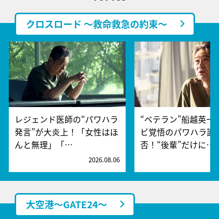
クロスロード ～救命救急の約束～
レジェンド医師の“パワハラ
“ベテラン”船越英一
発言”が大炎上！「女性はほ
ビ覚悟のパワハラ謝
んと無理」「…
否！“後輩”だけに…
2026.08.06
2
大空港～GATE24～