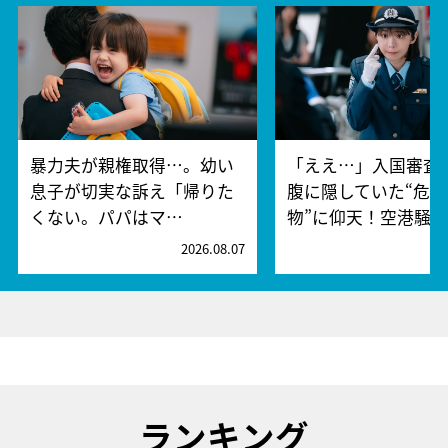
暴力夫が親権取得…。幼い
「ええ…」入国審査
息子が切実な訴え「帰りた
腹に隠していた“危険
くない。パパはマ…
物”に仰天！空港騒
2026.08.07
2
ランキング