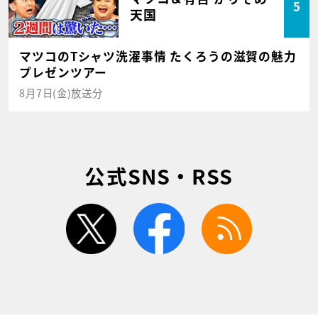
5
天国
マツコのTシャツ洗濯事情 たくろうの滋賀の魅力
プレゼンツアー
8月7日(金)放送分
公式SNS・RSS
twitter
facebook
rss