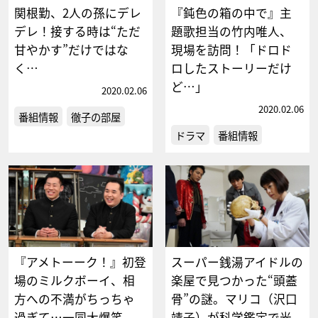
関根勤、2人の孫にデレ
『鈍色の箱の中で』主
デレ！接する時は“ただ
題歌担当の竹内唯人、
甘やかす”だけではな
現場を訪問！「ドロド
く…
ロしたストーリーだけ
ど…」
2020.02.06
2020.02.06
番組情報
徹子の部屋
ドラマ
番組情報
『アメトーーク！』初登
スーパー銭湯アイドルの
場のミルクボーイ、相
楽屋で見つかった“頭蓋
方への不満がちっちゃ
骨”の謎。マリコ（沢口
過ぎて…一同大爆笑
靖子）が科学鑑定で光