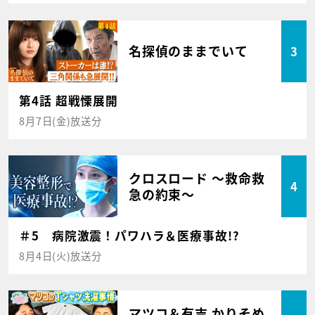
名探偵のままでいて
3
第4話 超戦慄展開
8月7日(金)放送分
クロスロード ～救命救
4
急の約束～
＃5 病院激震！パワハラ＆医療事故!?
8月4日(火)放送分
マツコ＆有吉 かりそめ