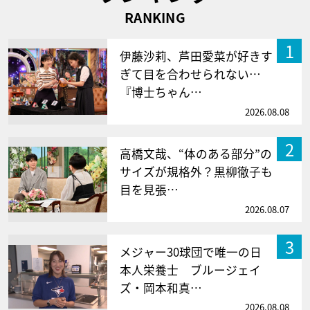
RANKING
1
伊藤沙莉、芦田愛菜が好きす
ぎて目を合わせられない…
『博士ちゃん…
2026.08.08
2
高橋文哉、“体のある部分”の
サイズが規格外？黒柳徹子も
目を見張…
2026.08.07
3
メジャー30球団で唯一の日
本人栄養士 ブルージェイ
ズ・岡本和真…
2026.08.08