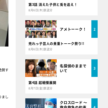
第3話 消えた子供と兎を追え！
8月6日(木)放送分
アメトーーク！
2
売れっ子芸人の貴重トーーク祭り!!
8月6日(木)放送分
名探偵のままで
3
絶賛す
いて
第4話 超戦慄展開
8月7日(金)放送分
りまし
クロスロード ～
救命救急の約束
4