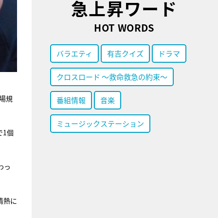
急上昇ワード
HOT WORDS
バラエティ
有吉クイズ
ドラマ
クロスロード ～救命救急の約束～
場規
番組情報
音楽
ミュージックステーション
で1個
わっ
情熱に