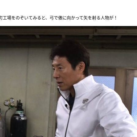
『アイ＝ラブ！げーみん
町工場をのぞいてみると、弓で俵に向かって矢を射る人物が！
E齋藤樹愛羅＆佐々木舞
ビュー