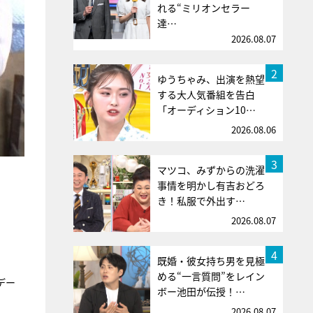
れる“ミリオンセラー
達…
2026.08.07
2
ゆうちゃみ、出演を熱望
する大人気番組を告白
「オーディション10…
2026.08.06
3
マツコ、みずからの洗濯
事情を明かし有吉おどろ
き！私服で外出す…
2026.08.07
」
4
既婚・彼女持ち男を見極
める“一言質問”をレイン
デー
ボー池田が伝授！…
2026.08.07