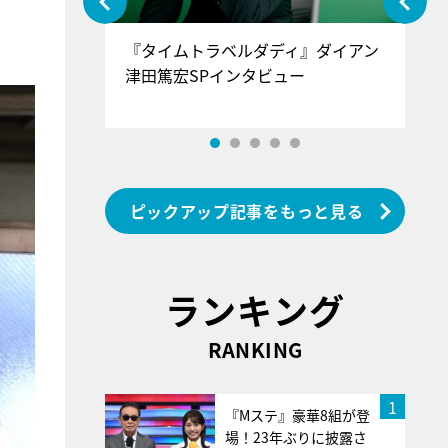
ぐ』＝LOV
『タイムトラベルダディ』ダイアン
『
香SPインタ
津田篤宏SPインタビュー
～
ピックアップ記事をもっと見る
ランキング
RANKING
1
『Mステ』豪華8組が登
場！23年ぶりに披露さ