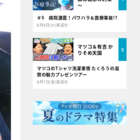
～
＃5 病院激震！パワハラ＆医療事故!?
8月4日(火)放送分
マツコ＆有吉 か
5
りそめ天国
マツコのTシャツ洗濯事情 たくろうの滋
賀の魅力プレゼンツアー
8月7日(金)放送分