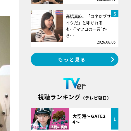
5
高橋真麻、「コネだブサ
イクだ」と叩かれる
も…“マツコの一言”か
ら…
2026.08.05
もっと見る
視聴ランキング
（テレビ朝日）
大空港～GATE2
1
4～