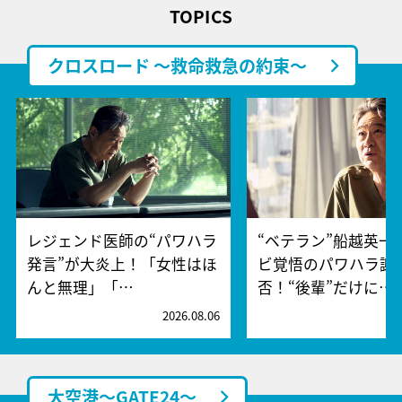
TOPICS
クロスロード ～救命救急の約束～
レジェンド医師の“パワハラ
“ベテラン”船越英一
発言”が大炎上！「女性はほ
ビ覚悟のパワハラ謝
んと無理」「…
否！“後輩”だけに…
2026.08.06
2
大空港～GATE24～