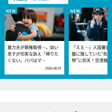
暴力夫が親権取得…。幼い
「ええ…」入国審査
息子が切実な訴え「帰りた
腹に隠していた“危険
くない。パパはマ…
物”に仰天！空港騒
2026.08.07
2