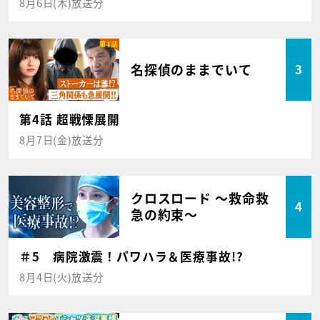
8月6日(木)放送分
名探偵のままでいて
3
第4話 超戦慄展開
8月7日(金)放送分
クロスロード ～救命救
4
急の約束～
＃5 病院激震！パワハラ＆医療事故!?
8月4日(火)放送分