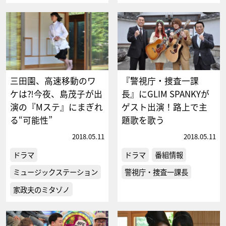
三田園、高速移動のワ
『警視庁・捜査一課
ケは⁈今夜、島茂子が出
長』にGLIM SPANKYが
演の『Mステ』にまぎれ
ゲスト出演！路上で主
る“可能性”
題歌を歌う
2018.05.11
2018.05.11
ドラマ
ドラマ
番組情報
ミュージックステーション
警視庁・捜査一課長
家政夫のミタゾノ