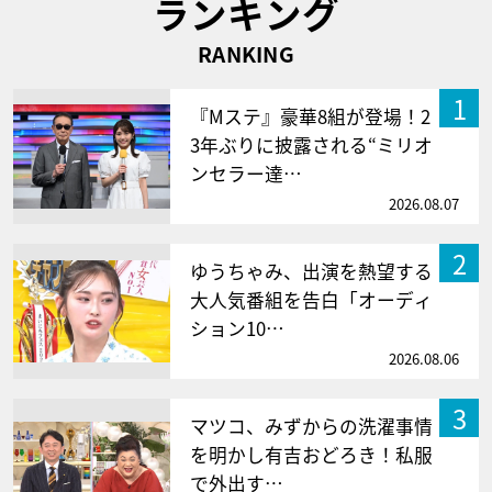
ランキング
RANKING
1
『Mステ』豪華8組が登場！2
3年ぶりに披露される“ミリオ
ンセラー達…
2026.08.07
2
ゆうちゃみ、出演を熱望する
大人気番組を告白「オーディ
ション10…
2026.08.06
3
マツコ、みずからの洗濯事情
を明かし有吉おどろき！私服
で外出す…