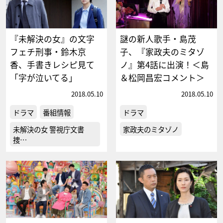
『未解決の女』の文字
謎の新人歌手・島茂
フェチ刑事・鈴木京
子、『家政夫のミタゾ
香、手書きレシピ見て
ノ』第4話に出演！＜島
「字が泣いてる」
＆松岡昌宏コメント＞
2018.05.10
2018.05.10
ドラマ
番組情報
ドラマ
未解決の女 警視庁文書
家政夫のミタゾノ
捜…