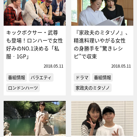
キックボクサー・武尊
『家政夫のミタゾノ』、
も登場！ロンハーで女性
精進料理いやがる女性
好みのNO.1決める「私
の身勝手を“驚きレシ
服‐1GP」
ピ”で収束
2018.05.11
2018.05.11
番組情報
バラエティ
ドラマ
番組情報
ロンドンハーツ
家政夫のミタゾノ