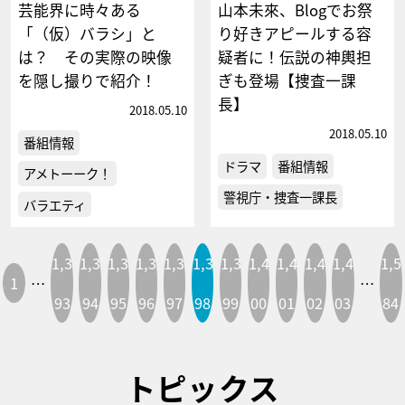
芸能界に時々ある
山本未來、Blogでお祭
「（仮）バラシ」と
り好きアピールする容
は？ その実際の映像
疑者に！伝説の神輿担
を隠し撮りで紹介！
ぎも登場【捜査一課
長】
2018.05.10
2018.05.10
番組情報
ドラマ
番組情報
アメトーーク！
警視庁・捜査一課長
バラエティ
1,3
1,3
1,3
1,3
1,3
1,3
1,3
1,4
1,4
1,4
1,4
1,5
1
…
…
93
94
95
96
97
98
99
00
01
02
03
84
トピックス