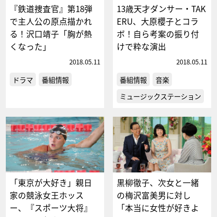
『鉄道捜査官』第18弾
13歳天才ダンサー・TAK
で主人公の原点描かれ
ERU、大原櫻子とコラ
る！沢口靖子「胸が熱
ボ！自ら考案の振り付
くなった」
けで粋な演出
2018.05.11
2018.05.11
ドラマ
番組情報
番組情報
音楽
ミュージックステーション
「東京が大好き」親日
黒柳徹子、次女と一緒
家の競泳女王ホッス
の梅沢富美男に対し
ー、『スポーツ大将』
「本当に女性が好きよ