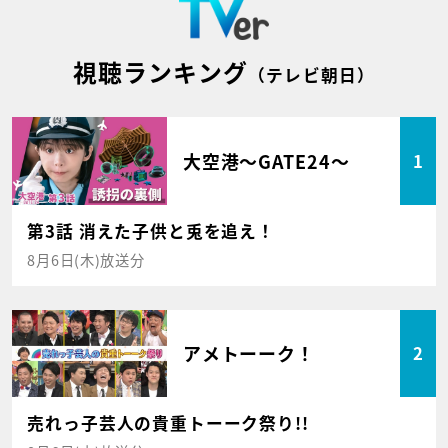
視聴ランキング
（テレビ朝日）
大空港～GATE24～
1
第3話 消えた子供と兎を追え！
8月6日(木)放送分
アメトーーク！
2
売れっ子芸人の貴重トーーク祭り!!