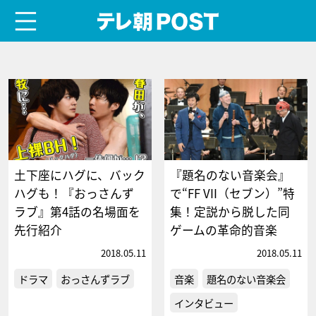
menu
テレ朝POST
土下座にハグに、バック
『題名のない音楽会』
ハグも！『おっさんず
で“FF VII（セブン）”特
ラブ』第4話の名場面を
集！定説から脱した同
先行紹介
ゲームの革命的音楽
2018.05.11
2018.05.11
ドラマ
おっさんずラブ
音楽
題名のない音楽会
インタビュー