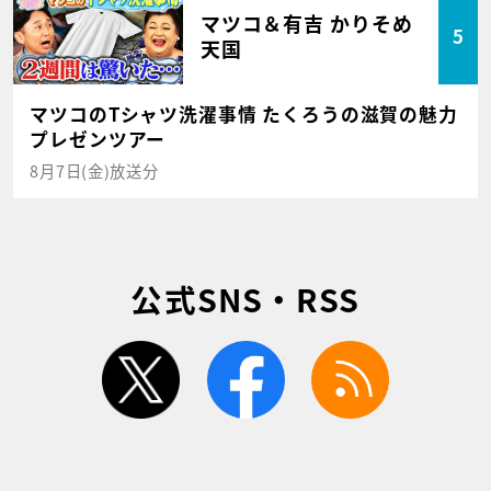
マツコ＆有吉 かりそめ
5
天国
マツコのTシャツ洗濯事情 たくろうの滋賀の魅力
プレゼンツアー
8月7日(金)放送分
公式SNS・RSS
twitter
facebook
rss