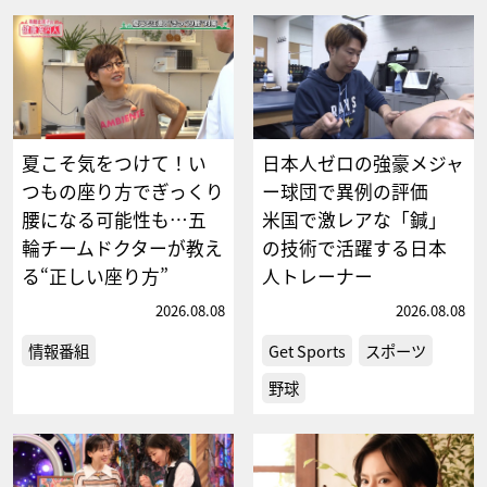
夏こそ気をつけて！い
日本人ゼロの強豪メジャ
つもの座り方でぎっくり
ー球団で異例の評価
腰になる可能性も…五
米国で激レアな「鍼」
輪チームドクターが教え
の技術で活躍する日本
る“正しい座り方”
人トレーナー
2026.08.08
2026.08.08
情報番組
Get Sports
スポーツ
野球