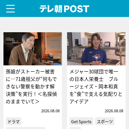
menu
テレ朝POST
孫娘がストーカー被害
メジャー30球団で唯一
に…71歳祖父が“何もで
の日本人栄養士 ブル
きない警察を動かす解
ージェイズ・岡本和真
決策”を実行！＜名探偵
を“食”で支える気配りと
のままでいて＞
アイデア
2026.08.08
2026.08.08
ドラマ
Get Sports
スポーツ