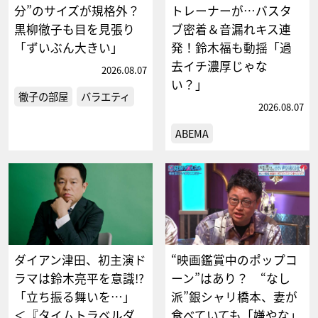
分”のサイズが規格外？
トレーナーが…バスタ
黒柳徹子も目を見張り
ブ密着＆音漏れキス連
「ずいぶん大きい」
発！鈴木福も動揺「過
去イチ濃厚じゃな
2026.08.07
い？」
徹子の部屋
バラエティ
2026.08.07
ABEMA
ダイアン津田、初主演ド
“映画鑑賞中のポップコ
ラマは鈴木亮平を意識!?
ーン”はあり？ “なし
「立ち振る舞いを…」
派”銀シャリ橋本、妻が
＜『タイムトラベルダ
食べていても「嫌やな」