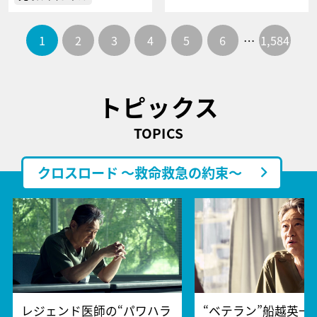
1
2
3
4
5
6
…
1,584
トピックス
TOPICS
クロスロード ～救命救急の約束～
レジェンド医師の“パワハラ
“ベテラン”船越英一