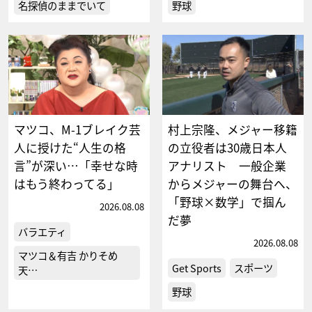
名探偵のままでいて
野球
マツコ、M-1ブレイク芸
村上宗隆、メジャー移籍
人に授けた“人生の格
の立役者は30歳日本人
言”が深い…「幸せな時
アナリスト 一般企業
はもう終わってる」
からメジャーの舞台へ、
「野球×数学」で掴ん
2026.08.08
だ夢
バラエティ
2026.08.08
マツコ＆有吉 かりそめ
Get Sports
スポーツ
天…
野球