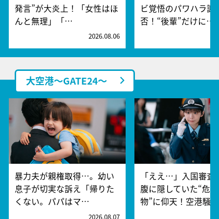
発言”が大炎上！「女性はほ
ビ覚悟のパワハラ謝
んと無理」「…
否！“後輩”だけに…
2026.08.06
2
大空港～GATE24～
暴力夫が親権取得…。幼い
「ええ…」入国審査
息子が切実な訴え「帰りた
腹に隠していた“危険
くない。パパはマ…
物”に仰天！空港騒
2026.08.07
2