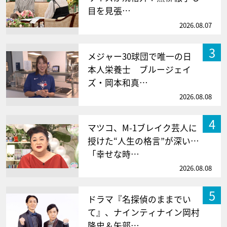
目を見張…
2026.08.07
3
メジャー30球団で唯一の日
本人栄養士 ブルージェイ
ズ・岡本和真…
2026.08.08
4
マツコ、M-1ブレイク芸人に
授けた“人生の格言”が深い…
「幸せな時…
2026.08.08
5
ドラマ『名探偵のままでい
て』、ナインティナイン岡村
隆史＆矢部…