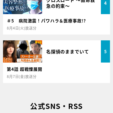
4
急の約束～
＃5 病院激震！パワハラ＆医療事故!?
8月4日(火)放送分
名探偵のままでいて
5
第4話 超戦慄展開
8月7日(金)放送分
公式SNS・RSS