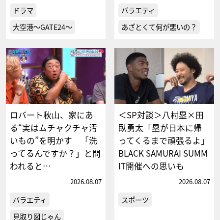
ドラマ
バラエティ
大空港～GATE24～
あざとくて何が悪いの？
ロバート秋山、家にあ
＜SP対談＞八村塁×田
る“実はムチャクチャ汚
臥勇太「塁が日本に帰
いもの”を明かす 「洗
ってくるまで頑張るよ」
ってるんですか？」と問
BLACK SAMURAI SUMM
われると…
IT開催への思いも
2026.08.07
2026.08.07
バラエティ
スポーツ
見取り図じゃん