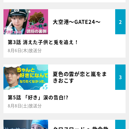
大空港～GATE24～
2
第3話 消えた子供と兎を追え！
8月6日(木)放送分
夏色の雲が恋と嵐をま
3
きおこす
第5話 「好き」涙の告白!?
8月8日(土)放送分
クロスロード ～救命救