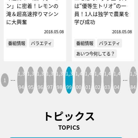
ン」に密着！レモンの
は“優等生トリオ”の一
滝＆超高速搾りマシン
員！1人は独学で農業を
に大興奮
学び成功
2018.05.08
2018.05.08
番組情報
バラエティ
番組情報
バラエティ
あいつ今何してる？
1,3
1,3
1,3
1,3
1,3
1,3
1,4
1,4
1,4
1,4
1,4
1,5
1
…
…
94
95
96
97
98
99
00
01
02
03
04
84
トピックス
TOPICS