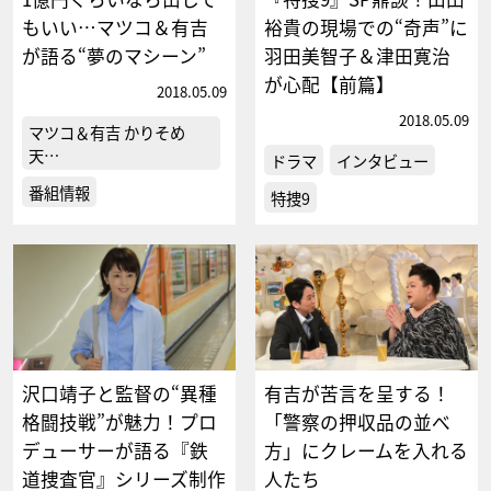
もいい…マツコ＆有吉
裕貴の現場での“奇声”に
が語る“夢のマシーン”
羽田美智子＆津田寛治
が心配【前篇】
2018.05.09
2018.05.09
マツコ＆有吉 かりそめ
天…
ドラマ
インタビュー
番組情報
特捜9
沢口靖子と監督の“異種
有吉が苦言を呈する！
格闘技戦”が魅力！プロ
「警察の押収品の並べ
デューサーが語る『鉄
方」にクレームを入れる
道捜査官』シリーズ制作
人たち