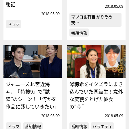
秘話
2018.05.09
2018.05.09
マツコ＆有吉 かりそめ
天…
ドラマ
番組情報
ジャニーズJr.宮近海
澤穂希をイタズラにまき
斗、『特捜9』で“試
込んでいた同級生！意外
練”のシーン！「何かを
な変貌をとげた彼女
作品に残していきたい」
の“今”
2018.05.09
2018.05.09
ドラマ
番組情報
番組情報
バラエティ