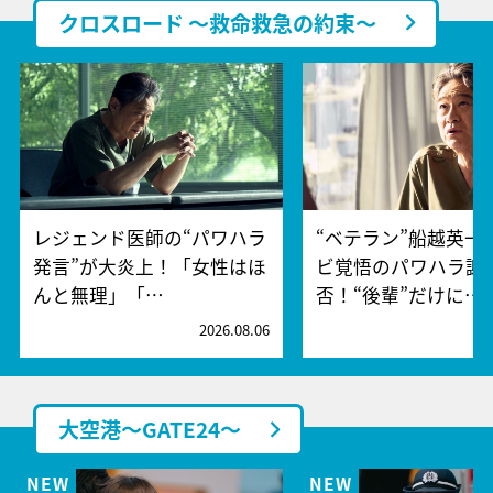
クロスロード ～救命救急の約束～
レジェンド医師の“パワハラ
“ベテラン”船越英一
発言”が大炎上！「女性はほ
ビ覚悟のパワハラ謝
んと無理」「…
否！“後輩”だけに…
2026.08.06
2
大空港～GATE24～