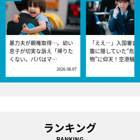
暴力夫が親権取得…。幼い
「ええ…」入国審査
息子が切実な訴え「帰りた
腹に隠していた“危険
くない。パパはマ…
物”に仰天！空港騒
2026.08.07
2
ランキング
RANKING