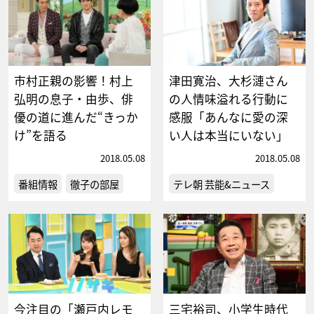
市村正親の影響！村上
津田寛治、大杉漣さん
弘明の息子・由歩、俳
の人情味溢れる行動に
優の道に進んだ“きっか
感服「あんなに愛の深
け”を語る
い人は本当にいない」
2018.05.08
2018.05.08
番組情報
徹子の部屋
テレ朝 芸能&ニュース
今注目の「瀬戸内レモ
三宅裕司、小学生時代