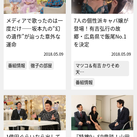
メディアで歌ったのは一
7人の個性派キャバ嬢が
度だけ――坂本九の“幻
登場！有吉弘行の故
の遺作”が辿った意外な
郷・広島県で飯尾No.1
運命
を決定
2018.05.09
2018.05.09
番組情報
徹子の部屋
マツコ＆有吉 かりそめ
天…
番組情報
1億円ぐらいなら出して
『特捜9』SP鼎談！山田