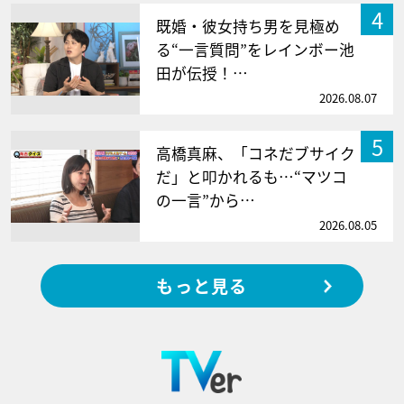
4
既婚・彼女持ち男を見極め
る“一言質問”をレインボー池
田が伝授！…
2026.08.07
5
高橋真麻、「コネだブサイク
だ」と叩かれるも…“マツコ
の一言”から…
2026.08.05
もっと見る