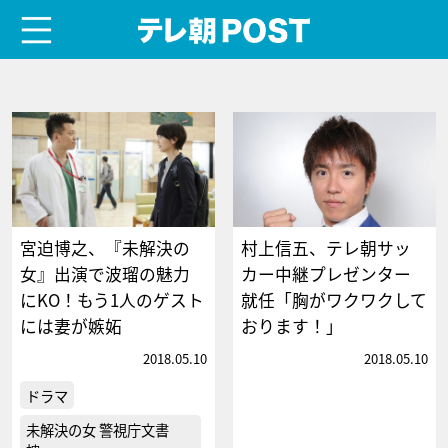
menu
テレ朝POST
宮迫博之、『未解決の
村上信五、テレ朝サッ
女』出演で波瑠の魅力
カー中継プレゼンター
にKO！もう1人のゲスト
就任「胸がワクワクして
には妻が嫉妬
おります！」
2018.05.10
2018.05.10
ドラマ
未解決の女 警視庁文書