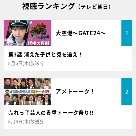
視聴ランキング
（テレビ朝日）
大空港～GATE24～
1
第3話 消えた子供と兎を追え！
8月6日(木)放送分
アメトーーク！
2
売れっ子芸人の貴重トーーク祭り!!
8月6日(木)放送分