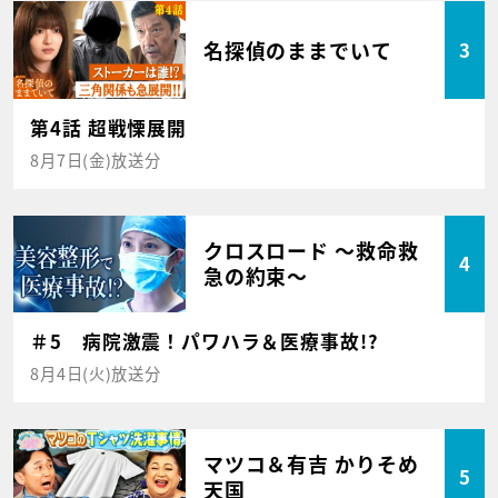
名探偵のままでいて
3
第4話 超戦慄展開
8月7日(金)放送分
クロスロード ～救命救
4
急の約束～
＃5 病院激震！パワハラ＆医療事故!?
8月4日(火)放送分
マツコ＆有吉 かりそめ
5
天国