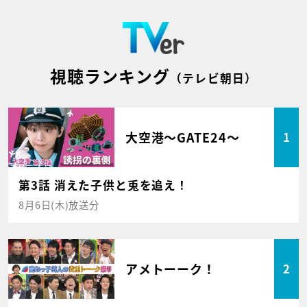
視聴ランキング
（テレビ朝日）
大空港～GATE24～
1
第3話 消えた子供と兎を追え！
8月6日(木)放送分
アメトーーク！
2