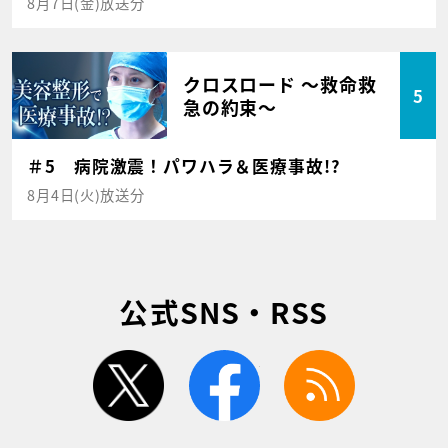
8月7日(金)放送分
クロスロード ～救命救
5
急の約束～
＃5 病院激震！パワハラ＆医療事故!?
8月4日(火)放送分
公式SNS・RSS
twitter
facebook
rss