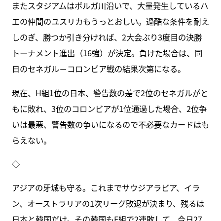
またスタジアムはボルガ川沿いで、大量発生しているハ
エの仲間のユスリカもうっとおしい。過酷な条件を耐え
しのぎ、勝つか引き分ければ、2大会ぶり3度目の決勝
トーナメント進出（16強）が決定。負けた場合は、同
日のセネガル－コロンビア戦の結果次第になる。
現在、H組1位の日本、警告数の差で2位のセネガルがと
もに敗れ、3位のコロンビアが1位通過した場合、2位争
いは最悪、警告数の争いになるので不必要なカードはも
らえない。
◇
アジアの牙城も守る。これまでサウジアラビア、イラ
ン、オーストラリアの1次リーグ敗退が決まり、残るは
日本と韓国だけ。その韓国もF組で2連敗して、今日27