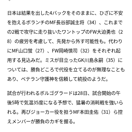
日本は結果を出した4バックをそのままに、ひざに不安
を抱えるボランチのMF長谷部誠主将（34）、これまで
の2戦で攻守に走り抜いたワントップのFW大迫勇也（2
8）の疲労を考慮して、先発から外す可能性も。代わり
にMF山口蛍（27）、FW岡崎慎司（32）をそれぞれ起
用する見込みだ。ミスが目立ったGK川島永嗣（35）に
ついては、勝負どころで代役を立てるのが無理なことも
あり、ベテラン守護神を信頼して続投のようだ。
試合が行われるボルゴグラードは28日、試合開始の午
後5時で気温35度になる予想で、猛暑の消耗戦を強いら
れる。再びジョーカー役を担うMF本田圭佑（31）ら控
えメンバーが勝負のカギを握る。