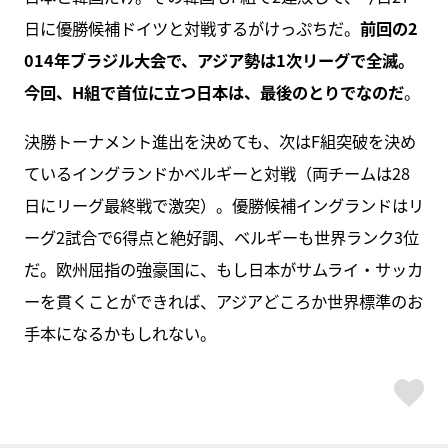
日に優勝候補ドイツと対戦するがけっぷちだ。
前回の2
014年ブラジル大会で、アジア勢は1次リーグで全滅。
今回、H組で首位に立つ日本は、最後のとりでなのだ
。
決勝トーナメント進出を決めても、次はF組突破を決め
ているイングランドかベルギーと対戦（両チームは28
日にリーグ最終戦で激突）。優勝候補イングランドはリ
ーグ2試合で6得点と絶好調、ベルギーも世界ランク3位
だ。欧州屈指の強豪国に、もし日本がサムライ・サッカ
ーを貫くことができれば、アジアどころか世界標準のお
手本になるかもしれない。
ス