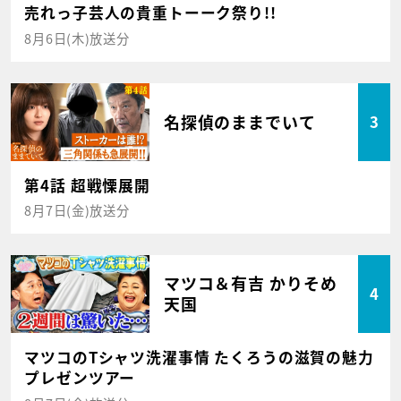
売れっ子芸人の貴重トーーク祭り!!
8月6日(木)放送分
名探偵のままでいて
3
第4話 超戦慄展開
8月7日(金)放送分
マツコ＆有吉 かりそめ
4
天国
マツコのTシャツ洗濯事情 たくろうの滋賀の魅力
プレゼンツアー