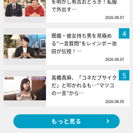
を明かし有吉おどろき！私服
で外出す…
2026.08.07
4
既婚・彼女持ち男を見極め
る“一言質問”をレインボー池
田が伝授！…
2026.08.07
5
高橋真麻、「コネだブサイク
だ」と叩かれるも…“マツコ
の一言”から…
2026.08.05
もっと見る