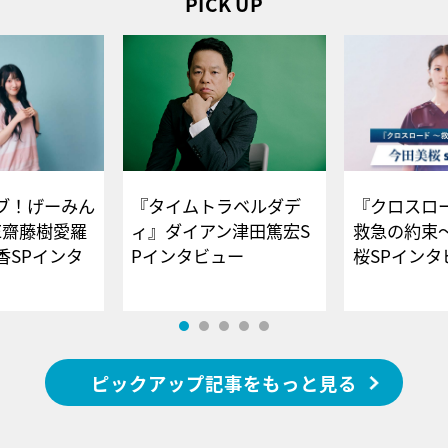
PICK UP
ブ！げーみん
『タイムトラベルダデ
『クロスロー
E齋藤樹愛羅
ィ』ダイアン津田篤宏S
救急の約束
香SPインタ
Pインタビュー
桜SPイ
ピックアップ記事をもっと見る