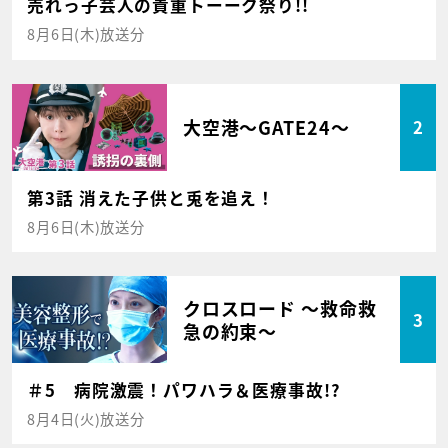
売れっ子芸人の貴重トーーク祭り!!
8月6日(木)放送分
大空港～GATE24～
2
第3話 消えた子供と兎を追え！
8月6日(木)放送分
クロスロード ～救命救
3
急の約束～
＃5 病院激震！パワハラ＆医療事故!?
8月4日(火)放送分