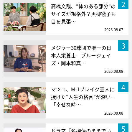
2
高橋文哉、“体のある部分”の
サイズが規格外？黒柳徹子も
目を見張…
2026.08.07
3
メジャー30球団で唯一の日
本人栄養士 ブルージェイ
ズ・岡本和真…
2026.08.08
4
マツコ、M-1ブレイク芸人に
授けた“人生の格言”が深い…
「幸せな時…
2026.08.08
5
ドラマ『名探偵のままでい