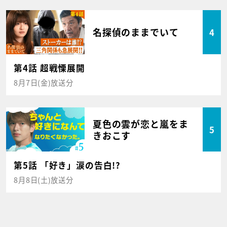
名探偵のままでいて
4
第4話 超戦慄展開
8月7日(金)放送分
夏色の雲が恋と嵐をま
5
きおこす
第5話 「好き」涙の告白!?
8月8日(土)放送分