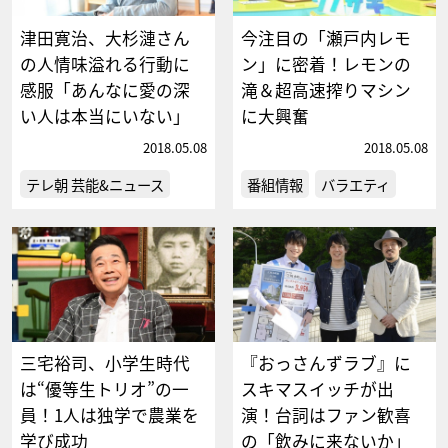
津田寛治、大杉漣さん
今注目の「瀬戸内レモ
の人情味溢れる行動に
ン」に密着！レモンの
感服「あんなに愛の深
滝＆超高速搾りマシン
い人は本当にいない」
に大興奮
2018.05.08
2018.05.08
テレ朝 芸能&ニュース
番組情報
バラエティ
三宅裕司、小学生時代
『おっさんずラブ』に
は“優等生トリオ”の一
スキマスイッチが出
員！1人は独学で農業を
演！台詞はファン歓喜
学び成功
の「飲みに来ないか」