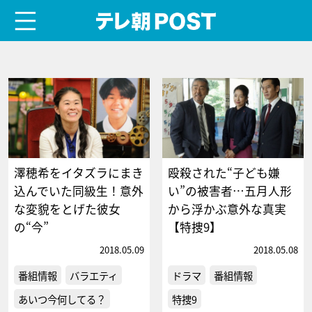
menu
テレ朝POST
澤穂希をイタズラにまき
殴殺された“子ども嫌
込んでいた同級生！意外
い”の被害者…五月人形
な変貌をとげた彼女
から浮かぶ意外な真実
の“今”
【特捜9】
2018.05.09
2018.05.08
番組情報
バラエティ
ドラマ
番組情報
あいつ今何してる？
特捜9