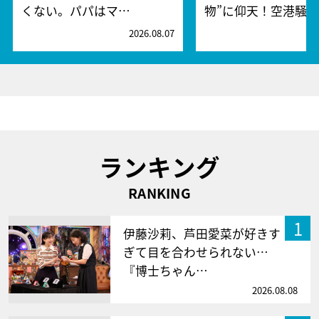
くない。パパはマ…
物”に仰天！空港騒
2026.08.07
2
ランキング
RANKING
1
伊藤沙莉、芦田愛菜が好きす
ぎて目を合わせられない…
『博士ちゃん…
2026.08.08