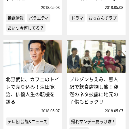
2018.05.08
2018.05.08
番組情報
バラエティ
ドラマ
おっさんずラブ
あいつ今何してる？
北野武に、カフェのトイ
ブルゾンちえみ、無人
レで売り込み！津田寛
駅で飲食店探し旅！突
治、俳優人生の転機を
然のネタ披露に地元の
語る
子供もビックリ
2018.05.07
2018.05.07
テレ朝 芸能&ニュース
帰れマンデー見っけ隊!!