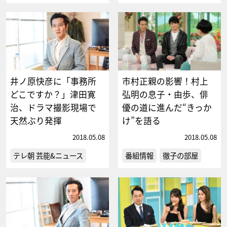
井ノ原快彦に「事務所
市村正親の影響！村上
どこですか？」津田寛
弘明の息子・由歩、俳
治、ドラマ撮影現場で
優の道に進んだ“きっか
天然ぶり発揮
け”を語る
2018.05.08
2018.05.08
テレ朝 芸能&ニュース
番組情報
徹子の部屋