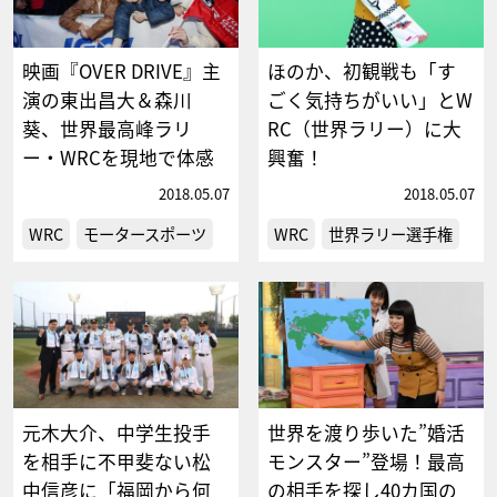
映画『OVER DRIVE』主
ほのか、初観戦も「す
演の東出昌大＆森川
ごく気持ちがいい」とW
葵、世界最高峰ラリ
RC（世界ラリー）に大
ー・WRCを現地で体感
興奮！
2018.05.07
2018.05.07
WRC
モータースポーツ
WRC
世界ラリー選手権
元木大介、中学生投手
世界を渡り歩いた”婚活
を相手に不甲斐ない松
モンスター”登場！最高
中信彦に「福岡から何
の相手を探し40カ国の