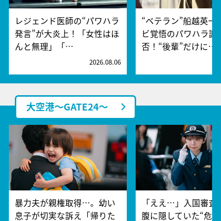
レジェンド医師の“パワハラ
“ベテラン”船越英一
発言”が大炎上！「女性はほ
ビ覚悟のパワハラ謝
んと無理」「…
否！“後輩”だけに…
2026.08.06
2
大空港～GATE24～
暴力夫が親権取得…。幼い
「ええ…」入国審査
息子が切実な訴え「帰りた
腹に隠していた“危険