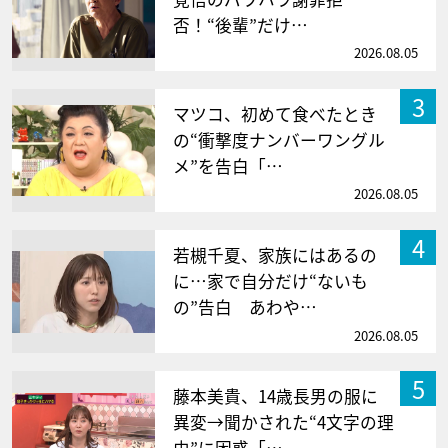
否！“後輩”だけ…
2026.08.05
3
マツコ、初めて食べたとき
の“衝撃度ナンバーワングル
メ”を告白「…
2026.08.05
4
若槻千夏、家族にはあるの
に…家で自分だけ“ないも
の”告白 あわや…
2026.08.05
5
藤本美貴、14歳長男の服に
異変→聞かされた“4文字の理