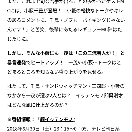
また、これまで旬な若手が出ることの多かったゲストM
Cには、小籔千豊が登場！ 小籔の軽快なトークやキレ
のあるコメントに、千鳥・ノブも「バイキングじゃない
んです！」と苦笑、後輩にあたるレギュラーMC陣はた
じたじに。
しかし、そんな小藪にも一茂は「この三流芸人が！」と
暴言連発でヒートアップ！
一茂VS小藪…トークはと
どまるところを知らない盛り上がりを見せる。
はたして、千鳥・サンドウィッチマン・三四郎・小籔の
なかから一茂が選ぶ2人とは？ イッテンモノ即興漫才
はどんな風に仕上がるのか？
※番組情報：『
超イッテンモノ
』
2018年6月30日（土）23：15～0：05、テレビ朝日系