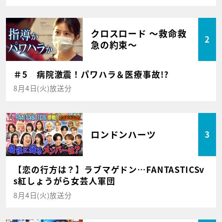
クロスロード ～救命救
2
急の約束～
＃5 病院激震！パワハラ＆医療事故!?
8月4日(火)放送分
ロンドンハーツ
3
【恋の行方は？】ラブマゲドン…FANTASTICSv
s紅しょうがら女芸人軍団
8月4日(火)放送分