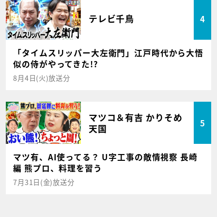
テレビ千鳥
4
「タイムスリッパー大左衛門」江戸時代から大悟
似の侍がやってきた!?
8月4日(火)放送分
マツコ＆有吉 かりそめ
5
天国
マツ有、AI使ってる？ U字工事の敵情視察 長崎
編 熊プロ、料理を習う
7月31日(金)放送分