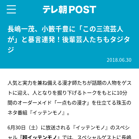
menu
テレ朝POST
長嶋一茂、小籔千豊に「この三流芸人
が」と暴言連発！後輩芸人たちもタジタ
ジ
2018.06.30
人気と実力を兼ね備える漫才師たちが話題の人物をゲス
トに迎え、人となりを掘り下げるトークをもとに10分
間のオーダーメイド「一点もの漫才」を仕立てる珠玉の
ネタ番組『イッテンモノ』。
6月30日（土）に放送される『イッテンモノ』のスペシ
ャル
『超イッテンモノ』
では、スペシャルゲストに長嶋