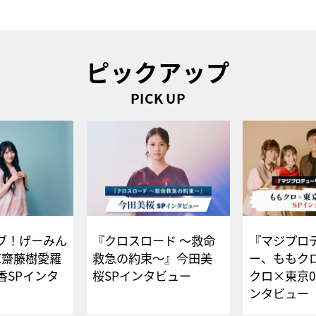
ピックアップ
PICK UP
ブ！げーみん
『クロスロード ～救命
『マジプロ
E齋藤樹愛羅
救急の約束～』今田美
ー、ももク
香SPインタ
桜SPインタビュー
クロ×東京0
ンタビュー