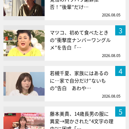
否！“後輩”だけ…
2026.08.05
3
マツコ、初めて食べたとき
の“衝撃度ナンバーワングル
メ”を告白「…
2026.08.05
4
若槻千夏、家族にはあるの
に…家で自分だけ“ないも
の”告白 あわや…
2026.08.05
5
藤本美貴、14歳長男の服に
異変→聞かされた“4文字の理
由”に困惑「…