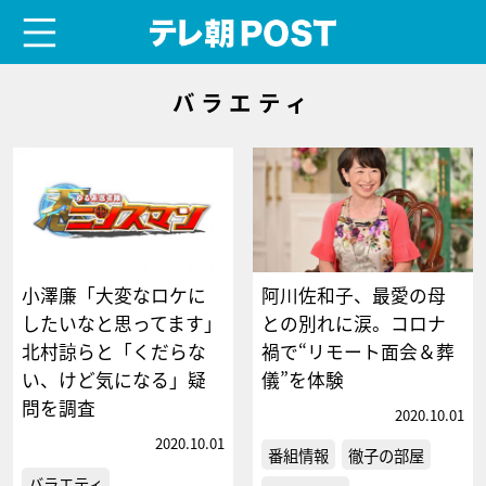
menu
テレ朝POST
バラエティ
小澤廉「大変なロケに
阿川佐和子、最愛の母
したいなと思ってます」
との別れに涙。コロナ
北村諒らと「くだらな
禍で“リモート面会＆葬
い、けど気になる」疑
儀”を体験
問を調査
2020.10.01
2020.10.01
番組情報
徹子の部屋
バラエティ