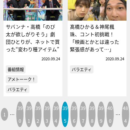
サバンナ・高橋「のび
髙橋ひかる＆神尾楓
太が欲しがりそう」劇
珠、コント初挑戦！
団ひとりが、ネットで買
「映画とかとは違った
った“変わり種アイテム”
緊張感があって…」
2020.09.24
2020.09.24
番組情報
バラエティ
アメトーーク！
バラエティ
39
39
39
39
39
39
39
39
39
39
40
48
1
…
…
0
1
2
3
4
5
6
7
8
9
0
4