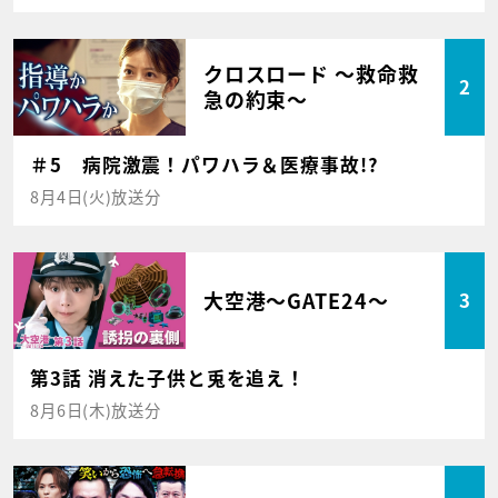
クロスロード ～救命救
2
急の約束～
＃5 病院激震！パワハラ＆医療事故!?
8月4日(火)放送分
大空港～GATE24～
3
第3話 消えた子供と兎を追え！
8月6日(木)放送分