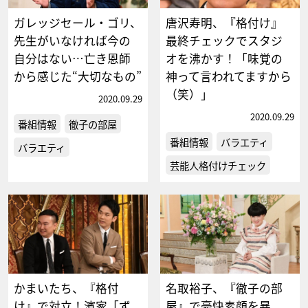
ガレッジセール・ゴリ、
唐沢寿明、『格付け』
先生がいなければ今の
最終チェックでスタジ
自分はない…亡き恩師
オを沸かす！「味覚の
から感じた“大切なもの”
神って言われてますから
（笑）」
2020.09.29
2020.09.29
番組情報
徹子の部屋
番組情報
バラエティ
バラエティ
芸能人格付けチェック
かまいたち、『格付
名取裕子、『徹子の部
け』で対立！濱家「ず
屋』で豪快素顔を暴