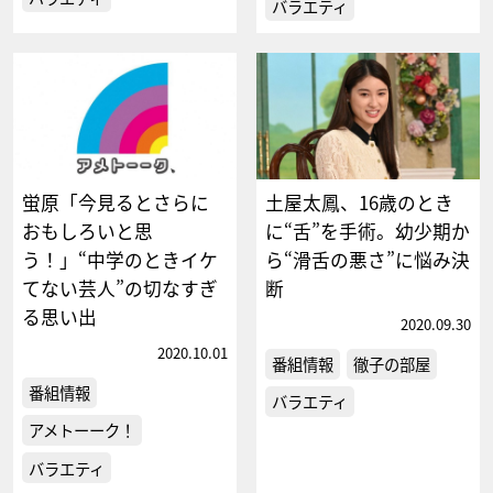
バラエティ
蛍原「今見るとさらに
土屋太鳳、16歳のとき
おもしろいと思
に“舌”を手術。幼少期か
う！」“中学のときイケ
ら“滑舌の悪さ”に悩み決
てない芸人”の切なすぎ
断
る思い出
2020.09.30
2020.10.01
番組情報
徹子の部屋
番組情報
バラエティ
アメトーーク！
バラエティ