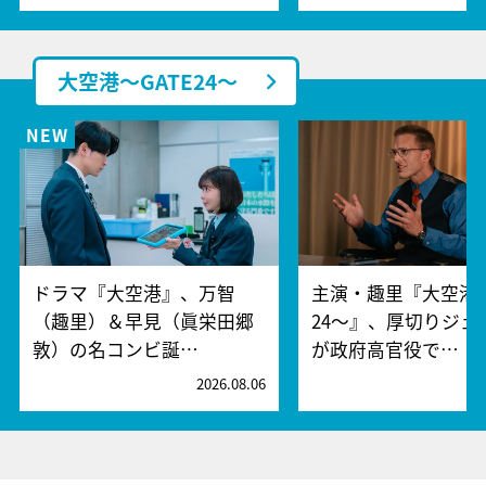
大空港～GATE24～
ドラマ『大空港』、万智
主演・趣里『大空港～
（趣里）＆早見（眞栄田郷
24～』、厚切りジェ
敦）の名コンビ誕…
が政府高官役で…
2026.08.06
2