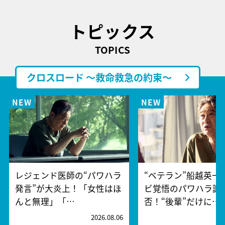
トピックス
TOPICS
クロスロード ～救命救急の約束～
レジェンド医師の“パワハラ
“ベテラン”船越英一
発言”が大炎上！「女性はほ
ビ覚悟のパワハラ謝
んと無理」「…
否！“後輩”だけに…
2026.08.06
2