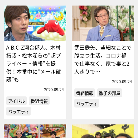
A.B.C-Z河合郁人、木村
武田鉄矢、些細なことで
拓哉・松本潤らの“超プ
腹立つ生活。コロナ禍
ライベート情報”を提
で仕事なく、家で妻と2
供！本番中に“メール確
人きりで…
認”も
2020.09.24
2020.09.24
番組情報
徹子の部屋
アイドル
番組情報
バラエティ
バラエティ