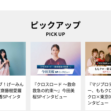
ピックアップ
PICK UP
ブ！げーみん
『クロスロード ～救命
『マジプロ
E齋藤樹愛羅
救急の約束～』今田美
ー、ももク
香SPインタ
桜SPインタビュー
クロ×東京0
ンタビュー