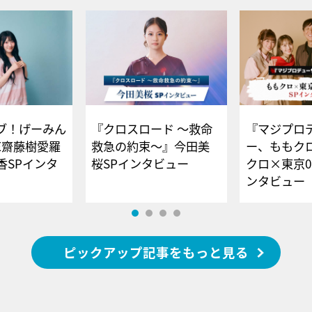
ブ！げーみん
『クロスロード ～救命
『マジプロ
E齋藤樹愛羅
救急の約束～』今田美
ー、ももク
香SPインタ
桜SPインタビュー
クロ×東京0
ンタビュー
ピックアップ記事をもっと見る