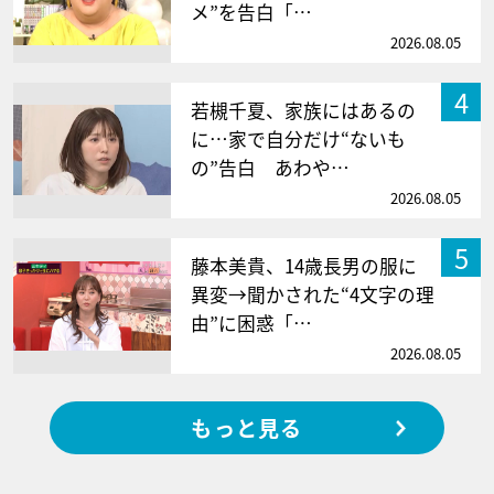
メ”を告白「…
2026.08.05
4
若槻千夏、家族にはあるの
に…家で自分だけ“ないも
の”告白 あわや…
2026.08.05
5
藤本美貴、14歳長男の服に
異変→聞かされた“4文字の理
由”に困惑「…
2026.08.05
もっと見る