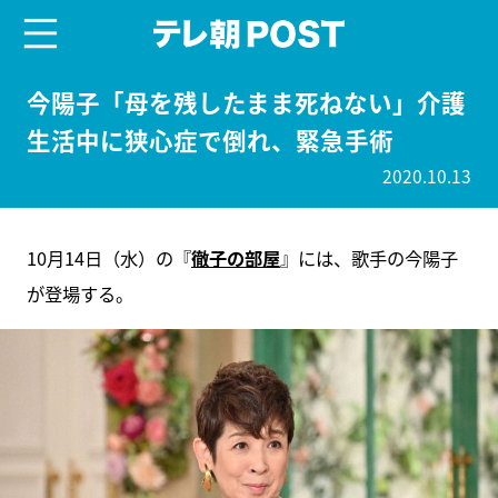
menu
テレ朝POST
今陽子「母を残したまま死ねない」介護
生活中に狭心症で倒れ、緊急手術
2020.10.13
10月14日（水）の『
徹子の部屋
』には、歌手の今陽子
が登場する。