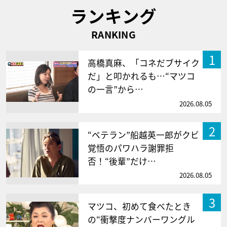
ランキング
RANKING
1
高橋真麻、「コネだブサイク
だ」と叩かれるも…“マツコ
の一言”から…
2026.08.05
2
“ベテラン”船越英一郎がクビ
覚悟のパワハラ謝罪拒
否！“後輩”だけ…
2026.08.05
3
マツコ、初めて食べたとき
の“衝撃度ナンバーワングル