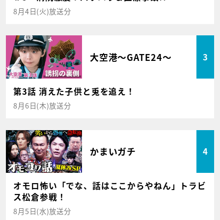
8月4日(火)放送分
大空港～GATE24～
3
第3話 消えた子供と兎を追え！
8月6日(木)放送分
かまいガチ
4
オモロ怖い「でな、話はここからやねん」トラビ
ス松倉参戦！
8月5日(水)放送分