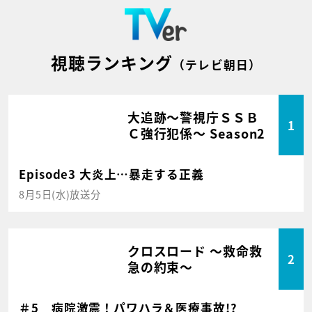
視聴ランキング
（テレビ朝日）
大追跡～警視庁ＳＳＢ
1
Ｃ強行犯係～ Season2
Episode3 大炎上…暴走する正義
8月5日(水)放送分
クロスロード ～救命救
2
急の約束～
＃5 病院激震！パワハラ＆医療事故!?