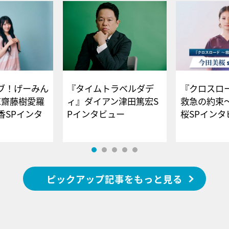
ブ！げーみん
『タイムトラベルダデ
『クロスロー
E齋藤樹愛羅
ィ』ダイアン津田篤宏S
救急の約束
香SPインタ
Pインタビュー
桜SPイ
ピックアップ記事をもっと見る