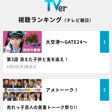
視聴ランキング
（テレビ朝日）
大空港～GATE24～
1
第3話 消えた子供と兎を追え！
8月6日(木)放送分
アメトーーク！
2
売れっ子芸人の貴重トーーク祭り!!