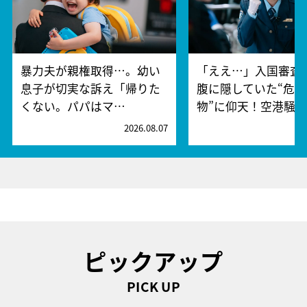
暴力夫が親権取得…。幼い
「ええ…」入国審査
息子が切実な訴え「帰りた
腹に隠していた“危険
くない。パパはマ…
物”に仰天！空港騒
2026.08.07
2
ピックアップ
PICK UP