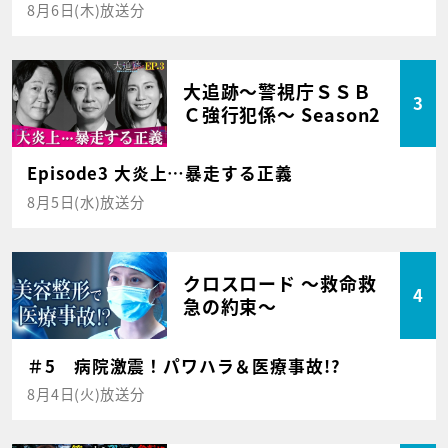
8月6日(木)放送分
大追跡～警視庁ＳＳＢ
3
Ｃ強行犯係～ Season2
Episode3 大炎上…暴走する正義
8月5日(水)放送分
クロスロード ～救命救
4
急の約束～
＃5 病院激震！パワハラ＆医療事故!?
8月4日(火)放送分