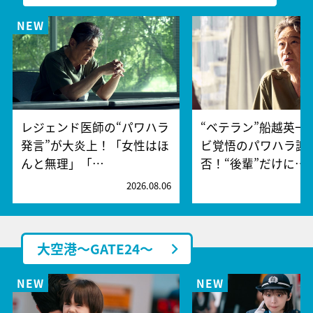
レジェンド医師の“パワハラ
“ベテラン”船越英一
発言”が大炎上！「女性はほ
ビ覚悟のパワハラ謝
んと無理」「…
否！“後輩”だけに…
2026.08.06
2
大空港～GATE24～