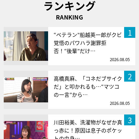
ランキング
RANKING
1
“ベテラン”船越英一郎がクビ
覚悟のパワハラ謝罪拒
否！“後輩”だけ…
2026.08.05
2
高橋真麻、「コネだブサイク
だ」と叩かれるも…“マツコ
の一言”から…
2026.08.05
3
川田裕美、洗濯物がなぜか真
っ赤に！原因は息子のポケッ
トの中身…