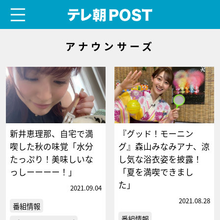
menu
テレ朝POST
アナウンサーズ
新井恵理那、自宅で満
『グッド！モーニン
喫した秋の味覚「水分
グ』森山みなみアナ、涼
たっぷり！美味しいな
し気な浴衣姿を披露！
っしーーーー！」
「夏を満喫できまし
た」
2021.09.04
2021.08.28
番組情報
番組情報