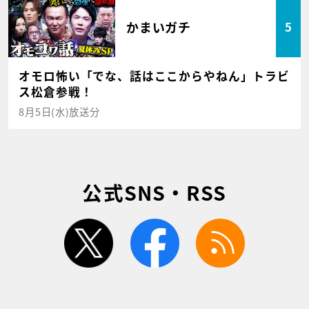
かまいガチ
5
オモロ怖い「でな、話はここからやねん」トラビ
ス松倉参戦！
8月5日(水)放送分
公式SNS・RSS
twitter
facebook
rss