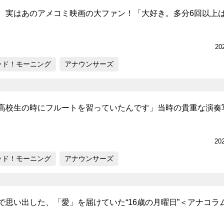
、実はあのアメコミ映画の大ファン！「大好き。多分6回以上
『アイ＝ラブ！げーみん
20
E齋藤樹愛羅＆佐々木舞
ッド！モーニング
アナウンサーズ
ビュー
高校生の時にフルートを習っていたんです」当時の貴重な演奏
20
ッド！モーニング
アナウンサーズ
で思い出した、「愛」を届けていた“16歳の月曜日”＜アナコラ