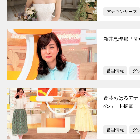
アナウンサーズ
新井恵理那「箸
番組情報
グ
斎藤ちはるアナ
のハート披露！
番組情報
グ