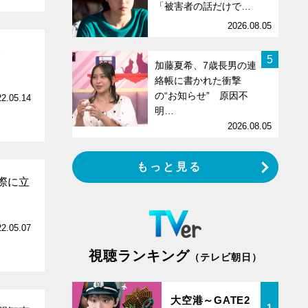
「被害者の話だけで…
2026.08.05
ト
5
加藤夏希、7歳長男の連
絡帳に書かれた衝撃
の“お知らせ” 原因不
22.05.14
明…
2026.08.05
もっと見る
際に立
22.05.07
視聴ランキング
（テレビ朝日）
大空港～GATE2
1