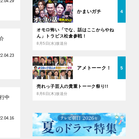
22.04.29
かまいガチ
4
オモロ怖い「でな、話はここからやね
ん」トラビス松倉参戦！
介
8月5日(水)放送分
22.04.23
アメトーーク！
5
売れっ子芸人の貴重トーーク祭り!!
8月6日(木)放送分
行中
22.04.16