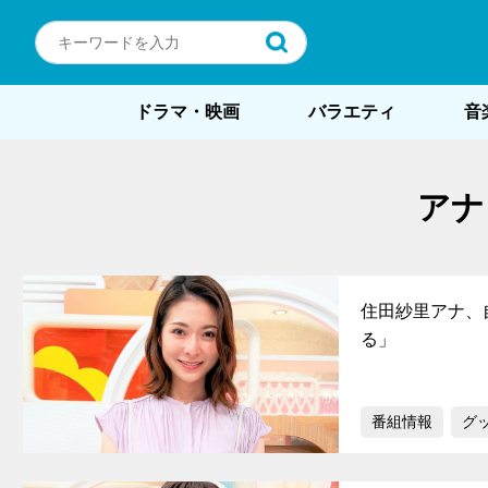
ドラマ・映画
バラエティ
音
アナ
住田紗里アナ、
る」
番組情報
グ