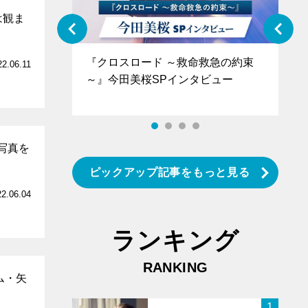
は観ま
ぐ』＝LOV
『クロスロード ～救命救急の約束
『
22.06.11
香SPインタ
～』今田美桜SPインタビュー
ロ
タ
写真を
ピックアップ記事をもっと見る
22.06.04
ランキング
RANKING
ム・矢
1