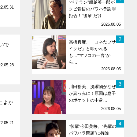
“ベテラン”船越英一郎が
22.05.31
クビ覚悟のパワハラ謝罪
拒否！“後輩”だけ…
2026.08.05
2
高橋真麻、「コネだブサ
いで
イクだ」と叩かれる
も…“マツコの一言”か
ら…
22.05.28
2026.08.05
3
川田裕美、洗濯物がなぜ
か真っ赤に！原因は息子
のポケットの中身…
こよか
2026.08.05
22.05.21
4
“後輩”今田美桜、“先輩の
パワハラ問題”に持論