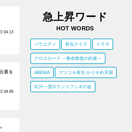
急上昇ワード
HOT WORDS
22.04.13
バラエティ
有吉クイズ
ドラマ
クロスロード ～救命救急の約束～
台裏を
ABEMA
マツコ＆有吉 かりそめ天国
出川一茂ホラン☆フシギの会
22.04.09
＞