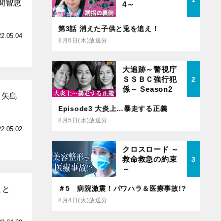
間智恵
4～
第3話 消えた子供と兎を追え！
22.05.04
8月6日(木)放送分
大追跡～警視庁
ＳＳＢＣ強行犯
2
係～ Season2
・矢島
Episode3 大炎上…暴走する正義
8月5日(水)放送分
22.05.02
クロスロード ～
救命救急の約束
3
～
＃5 病院激震！パワハラ＆医療事故!?
こと
8月4日(火)放送分