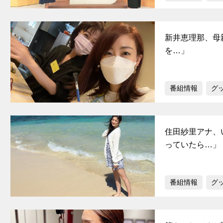
新井恵理那、母
を…」
番組情報
グ
住田紗里アナ、
っていたら…」
番組情報
グ