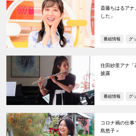
斎藤ちはるアナ
した」
番組情報
グ
住田紗里アナ「
披露
番組情報
グ
コロナ禍の仕事
島悠子＞