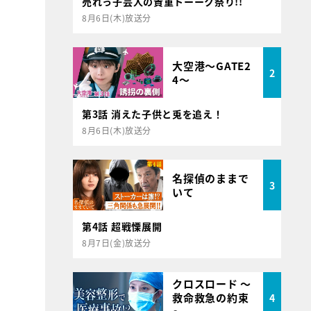
売れっ子芸人の貴重トーーク祭り!!
8月6日(木)放送分
大空港～GATE2
2
4～
第3話 消えた子供と兎を追え！
8月6日(木)放送分
名探偵のままで
3
いて
第4話 超戦慄展開
8月7日(金)放送分
クロスロード ～
救命救急の約束
4