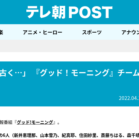
テレ
楽
アニメ・ヒーロー
スポーツ
アナウ
古く…」 『グッド！モーニング』チー
2022.04.
情報番組『
グッド!モーニング
』。
の6人（新井恵理那、山本雪乃、紀真耶、住田紗里、斎藤ちはる、森千