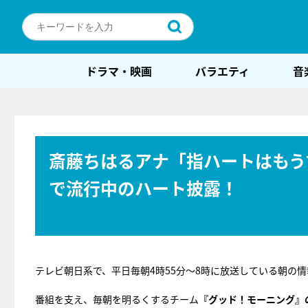
ドラマ・映画
バラエティ
音
斎藤ちはるアナ「指ハートはもう
で流行中のハート披露！
テレビ朝日系で、平日毎朝4時55分～8時に放送している朝の
番組を支え、毎朝を明るくするチーム
『グッド！モーニング』