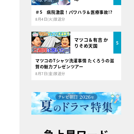
～
＃5 病院激震！パワハラ＆医療事故!?
8月4日(火)放送分
マツコ＆有吉 か
5
りそめ天国
マツコのTシャツ洗濯事情 たくろうの滋
賀の魅力プレゼンツアー
8月7日(金)放送分