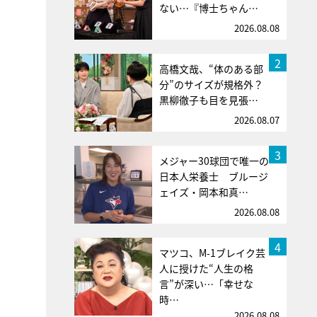
ない…『博士ちゃん…
2026.08.08
2
高橋文哉、“体のある部
分”のサイズが規格外？
黒柳徹子も目を見張…
2026.08.07
3
メジャー30球団で唯一の
日本人栄養士 ブルージ
ェイズ・岡本和真…
2026.08.08
4
マツコ、M-1ブレイク芸
人に授けた“人生の格
言”が深い…「幸せな
時…
2026.08.08