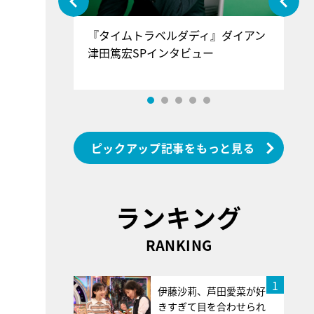
ぐ』＝LOV
『タイムトラベルダディ』ダイアン
『
香SPインタ
津田篤宏SPインタビュー
～
ピックアップ記事をもっと見る
ランキング
RANKING
1
伊藤沙莉、芦田愛菜が好
きすぎて目を合わせられ