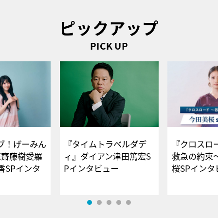
ピックアップ
PICK UP
ブ！げーみん
『タイムトラベルダデ
『クロスロー
E齋藤樹愛羅
ィ』ダイアン津田篤宏S
救急の約束
香SPインタ
Pインタビュー
桜SPイ