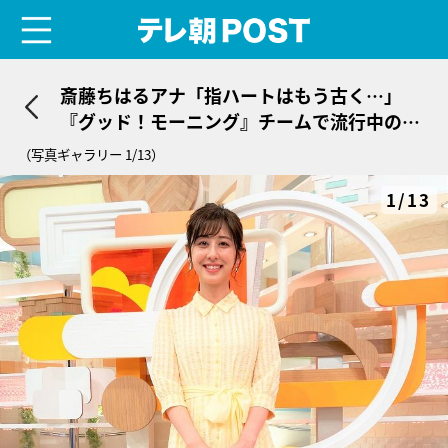
menu
テレ朝POST
斎藤ちはるアナ「指ハートはもう古く…」
『グッド！モーニング』チームで流行中のハ
ート披露！
（写真ギャラリー 1/13）
1/13