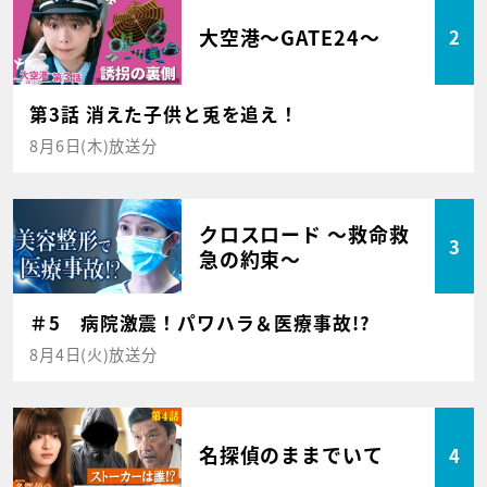
大空港～GATE24～
2
第3話 消えた子供と兎を追え！
8月6日(木)放送分
クロスロード ～救命救
3
急の約束～
＃5 病院激震！パワハラ＆医療事故!?
8月4日(火)放送分
名探偵のままでいて
4