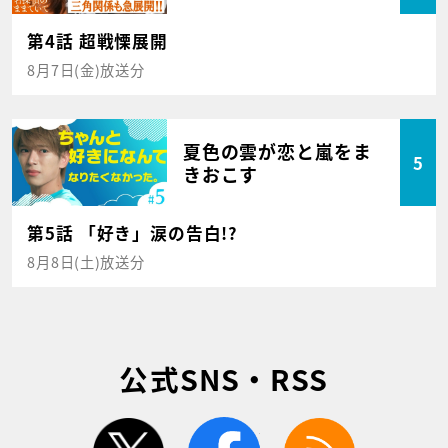
第4話 超戦慄展開
8月7日(金)放送分
夏色の雲が恋と嵐をま
5
きおこす
第5話 「好き」涙の告白!?
8月8日(土)放送分
公式SNS・RSS
twitter
facebook
rss