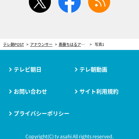
テレ朝POST
アナウンサー
斎藤ちはるアナ「指ハートはもう古く…」 『グッド！モーニング』チームで流行中のハート披露！
写真1
テレビ朝日
テレ朝動画
お問い合わせ
サイト利用規約
プライバシーポリシー
Copyright(C) tv asahi All rights reserved.