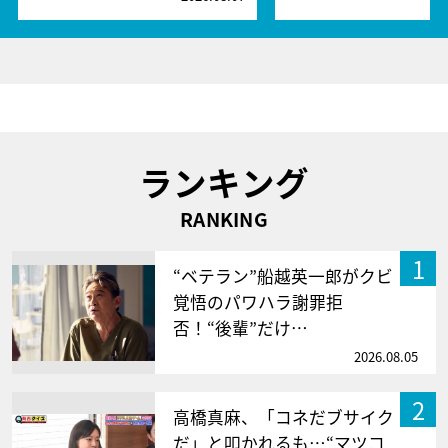
ランキング
RANKING
1
“ベテラン”船越英一郎がクビ
覚悟のパワハラ謝罪拒
否！“後輩”だけ…
2026.08.05
2
高橋真麻、「コネだブサイク
だ」と叩かれるも…“マツコ