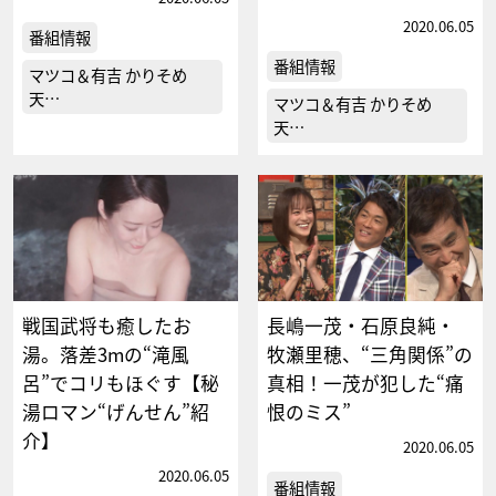
2020.06.05
番組情報
番組情報
マツコ＆有吉 かりそめ
天…
マツコ＆有吉 かりそめ
天…
戦国武将も癒したお
長嶋一茂・石原良純・
湯。落差3mの“滝風
牧瀬里穂、“三角関係”の
呂”でコリもほぐす【秘
真相！一茂が犯した“痛
湯ロマン“げんせん”紹
恨のミス”
介】
2020.06.05
2020.06.05
番組情報