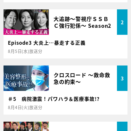
大追跡～警視庁ＳＳＢ
2
Ｃ強行犯係～ Season2
Episode3 大炎上…暴走する正義
8月5日(水)放送分
クロスロード ～救命救
3
急の約束～
＃5 病院激震！パワハラ＆医療事故!?
8月4日(火)放送分