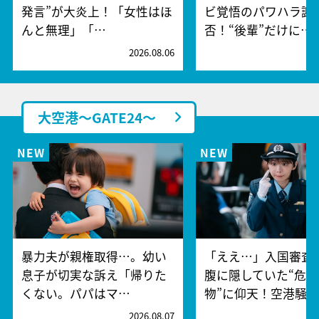
発言”が大炎上！「女性はほ
ビ覚悟のパワハラ謝
んと無理」「…
否！“後輩”だけに…
2026.08.06
2
大空港～GATE24～
暴力夫が親権取得…。幼い
「ええ…」入国審査
息子が切実な訴え「帰りた
腹に隠していた“危険
くない。パパはマ…
物”に仰天！空港騒
2026.08.07
2