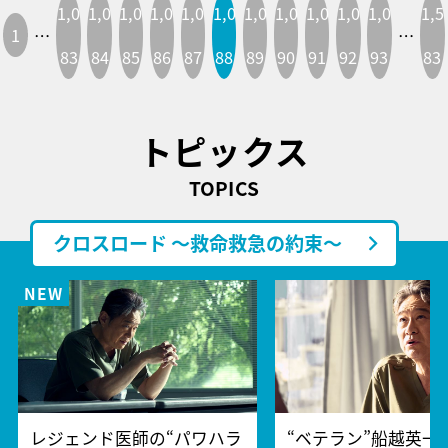
1,0
1,0
1,0
1,0
1,0
1,0
1,0
1,0
1,0
1,0
1,0
1,5
1
…
…
83
84
85
86
87
88
89
90
91
92
93
83
トピックス
TOPICS
クロスロード ～救命救急の約束～
レジェンド医師の“パワハラ
“ベテラン”船越英一