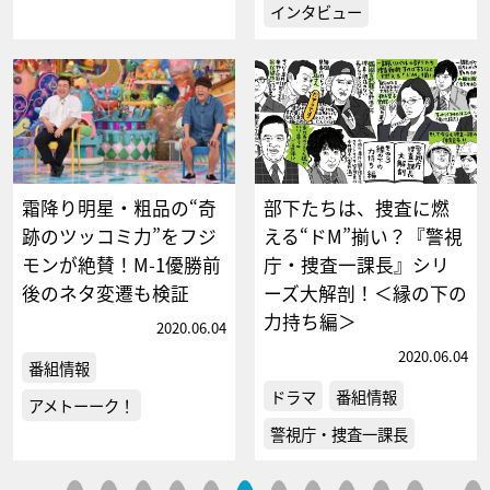
インタビュー
霜降り明星・粗品の“奇
部下たちは、捜査に燃
跡のツッコミ力”をフジ
える“ドM”揃い？『警視
モンが絶賛！M-1優勝前
庁・捜査一課長』シリ
後のネタ変遷も検証
ーズ大解剖！＜縁の下の
力持ち編＞
2020.06.04
2020.06.04
番組情報
ドラマ
番組情報
アメトーーク！
警視庁・捜査一課長