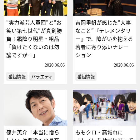
“実力派芸人軍団”と“お
吉岡里帆が感じた“大事
笑い第七世代”が真剣勝
なこと”『テレメンタリ
負！霜降り明星・粗品
ー』で、障がいを抱える
「負けたくないのは勿
若者に寄り添いナレー
論ですが…」
ション
2020.06.06
2020.06.06
番組情報
バラエティ
番組情報
篠井英介「本当に憎ら
ももクロ・高城れに