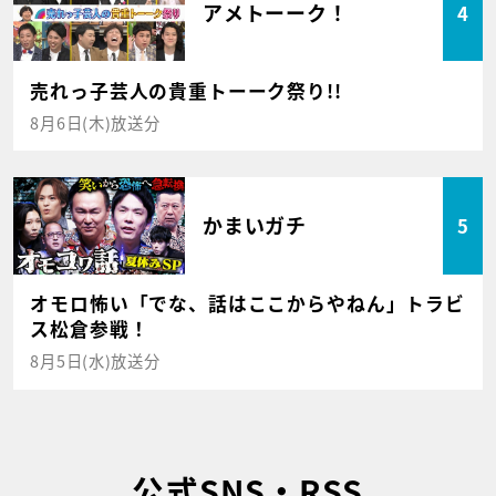
アメトーーク！
4
売れっ子芸人の貴重トーーク祭り!!
8月6日(木)放送分
かまいガチ
5
オモロ怖い「でな、話はここからやねん」トラビ
ス松倉参戦！
8月5日(水)放送分
公式SNS・RSS