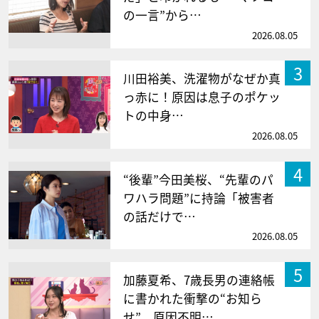
の一言”から…
2026.08.05
3
川田裕美、洗濯物がなぜか真
っ赤に！原因は息子のポケッ
トの中身…
2026.08.05
4
“後輩”今田美桜、“先輩のパ
ワハラ問題”に持論「被害者
の話だけで…
2026.08.05
5
加藤夏希、7歳長男の連絡帳
に書かれた衝撃の“お知ら
せ” 原因不明…