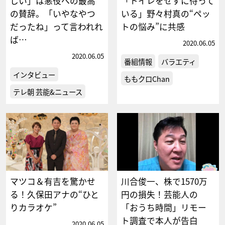
しい」は悪役への最高
「トイレをせずに待って
の賛辞。「いやなやつ
いる」野々村真の“ペッ
だったね」って言われれ
トの悩み”に共感
ば…
2020.06.05
2020.06.05
番組情報
バラエティ
インタビュー
ももクロChan
テレ朝 芸能&ニュース
マツコ＆有吉を驚かせ
川合俊一、株で1570万
る！久保田アナの“ひと
円の損失！芸能人の
りカラオケ”
「おうち時間」リモー
ト調査で本人が告白
2020.06.05