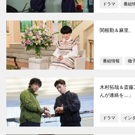
ドラマ
番組
関根勤＆麻里、
番組情報
徹
木村拓哉＆斎藤
んが連絡を…」
ドラマ
イン