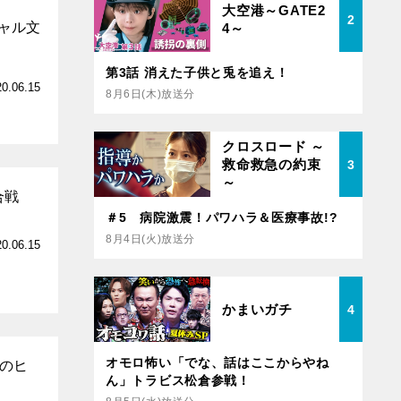
大空港～GATE2
2
ギャル文
4～
第3話 消えた子供と兎を追え！
20.06.15
8月6日(木)放送分
クロスロード ～
救命救急の約束
3
～
合戦
＃5 病院激震！パワハラ＆医療事故!?
8月4日(火)放送分
20.06.15
かまいガチ
4
オモロ怖い「でな、話はここからやね
時のヒ
ん」トラビス松倉参戦！