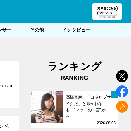
朝POST
ンサー
その他
インタビュー
ランキング
RANKING
20.06.16
1
高橋真麻、「コネだブサ
イクだ」と叩かれる
も…“マツコの一言”か
ら…
2026.08.05
たいな