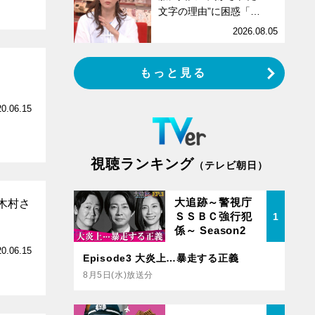
文字の理由”に困惑「…
2026.08.05
もっと見る
20.06.15
視聴ランキング
（テレビ朝日）
大追跡～警視庁
木村さ
ＳＳＢＣ強行犯
1
係～ Season2
20.06.15
Episode3 大炎上…暴走する正義
8月5日(水)放送分