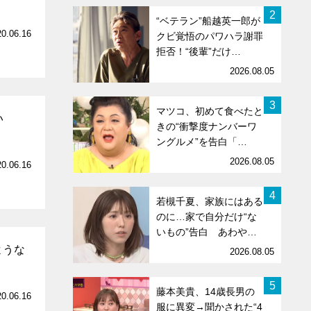
2
“ベテラン”船越英一郎が
20.06.16
クビ覚悟のパワハラ謝罪
拒否！“後輩”だけ…
2026.08.05
3
マツコ、初めて食べたと
い
きの“衝撃度ナンバーワ
ングルメ”を告白「…
2026.08.05
20.06.16
4
若槻千夏、家族にはある
のに…家で自分だけ“な
いもの”告白 あわや…
ような
2026.08.05
5
藤本美貴、14歳長男の
20.06.16
服に異変→聞かされた“4