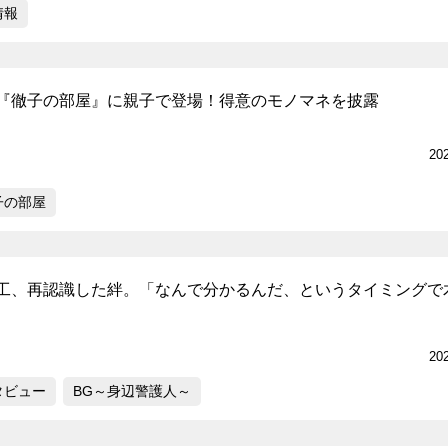
情報
『徹子の部屋』に親子で登場！得意のモノマネを披露
20
子の部屋
工、再認識した絆。「なんで分かるんだ、というタイミングで
20
タビュー
BG～身辺警護人～