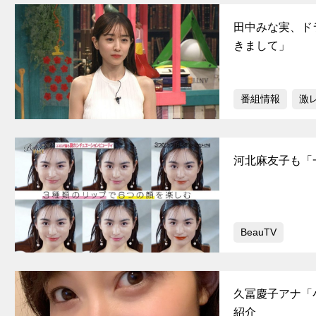
田中みな実、ド
きまして」
番組情報
激
河北麻友子も「
BeauTV
久冨慶子アナ「
紹介