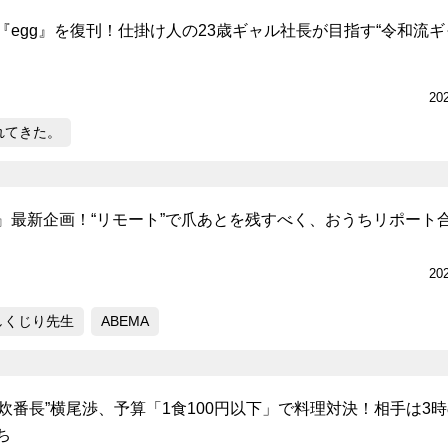
『egg』を復刊！仕掛け人の23歳ギャル社長が目指す“令和流
20
れてきた。
』最新企画！“リモート”で爪あとを残すべく、おうちリポート
20
しくじり先生
ABEMA
2の“自炊番長”横尾渉、予算「1食100円以下」で料理対決！相手は3
ち