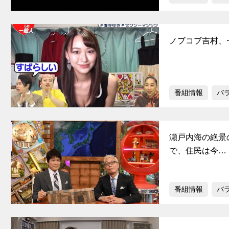
ノブコブ吉村、
番組情報
バ
瀬戸内海の絶景
で、住民は今…
番組情報
バ