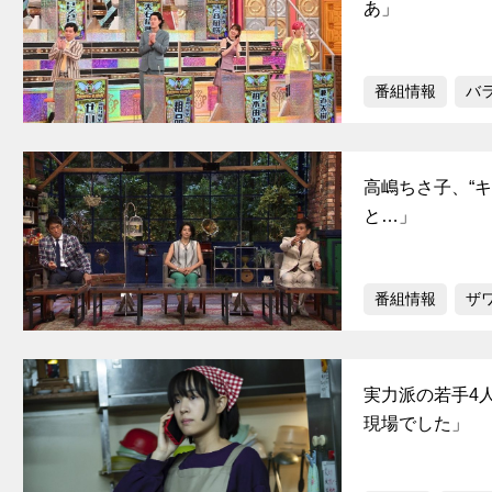
あ」
番組情報
バ
高嶋ちさ子、“
と…」
番組情報
ザ
実力派の若手4
現場でした」