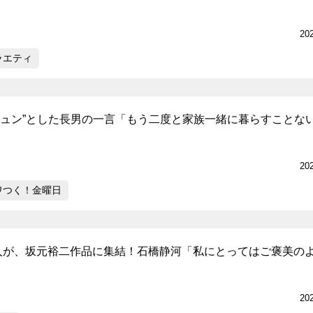
20
ラエティ
キュン”とした長男の一言「もう二度と家族一緒に暮らすことな
20
ワつく！金曜日
人が、坂元裕二作品に集結！石橋静河「私にとってはご褒美の
20