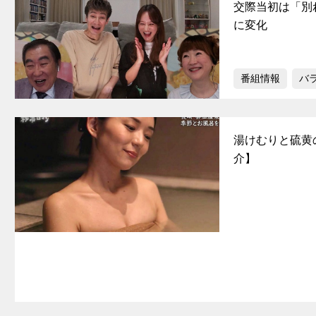
交際当初は「別
に変化
番組情報
バ
湯けむりと硫黄
介】