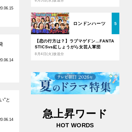
8月5日(水)放送分
20.06.15
ロンドンハーツ
5
【恋の行方は？】ラブマゲドン…FANTA
発
STICSvs紅しょうがら女芸人軍団
8月4日(火)放送分
20.06.14
い”と
急上昇ワード
20.06.14
HOT WORDS