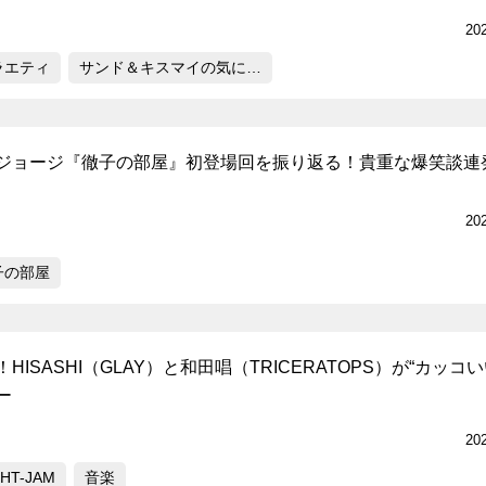
20
ラエティ
サンド＆キスマイの気に…
ジョージ『徹子の部屋』初登場回を振り返る！貴重な爆笑談連
20
子の部屋
ISASHI（GLAY）と和田唱（TRICERATOPS）が“カッコい
ー
20
GHT-JAM
音楽