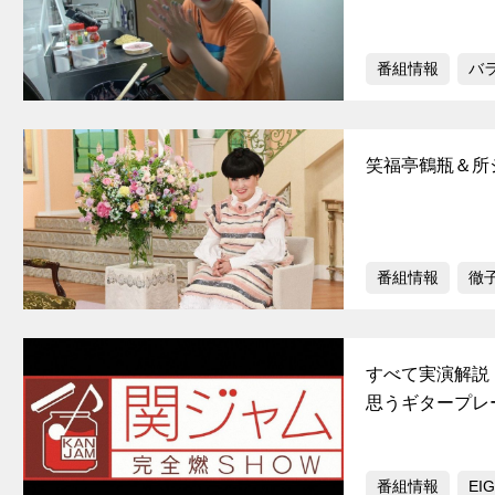
番組情報
バ
笑福亭鶴瓶＆所
番組情報
徹
すべて実演解説！H
思うギタープレ
番組情報
EI