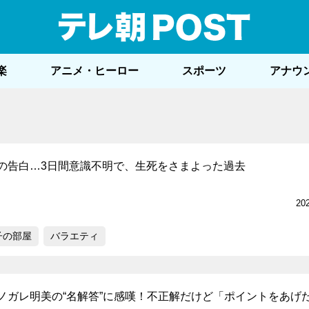
テレ
楽
アニメ・ヒーロー
スポーツ
アナウ
の告白…3日間意識不明で、生死をさまよった過去
20
子の部屋
バラエティ
ノガレ明美の“名解答”に感嘆！不正解だけど「ポイントをあげ