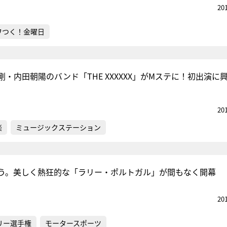
20
ワつく！金曜日
・内田朝陽のバンド「THE XXXXXX」がMステに！初出演に
20
楽
ミュージックステーション
う。美しく熱狂的な「ラリー・ポルトガル」が間もなく開幕
20
リー選手権
モータースポーツ