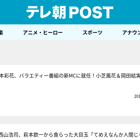
テレ
楽
アニメ・ヒーロー
スポーツ
アナウ
井本彩花、バラエティー番組の新MCに就任！小芝風花＆岡田結
20
”西山浩司、萩本欽一から食らった大目玉「てめえなんか人間じ