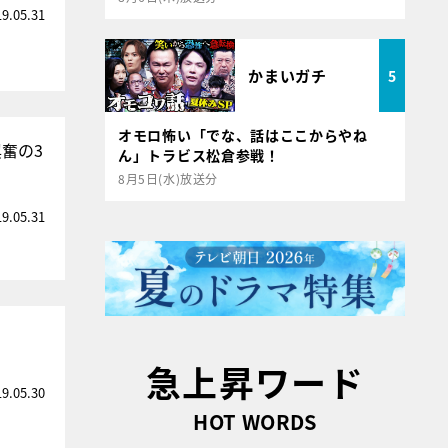
19.05.31
かまいガチ
5
オモロ怖い「でな、話はここからやね
興奮の3
ん」トラビス松倉参戦！
8月5日(水)放送分
19.05.31
急上昇ワード
19.05.30
HOT WORDS