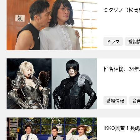
ミタゾノ（松岡
ドラマ
番組
椎名林檎、24年
番組情報
音
IKKO興奮！長