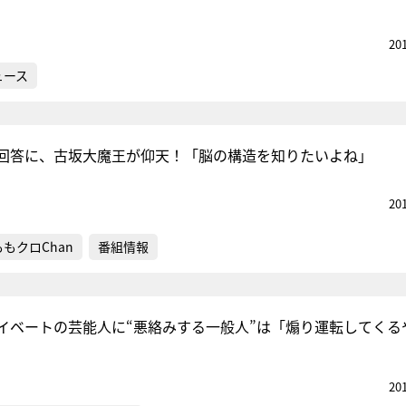
20
ュース
回答に、古坂大魔王が仰天！「脳の構造を知りたいよね」
20
ももクロChan
番組情報
イベートの芸能人に“悪絡みする一般人”は「煽り運転してくる
20