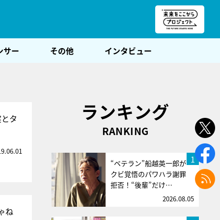
朝POST
ンサー
その他
インタビュー
ランキング
実とタ
RANKING
19.06.01
1
“ベテラン”船越英一郎が
クビ覚悟のパワハラ謝罪
拒否！“後輩”だけ…
2026.08.05
ゃね