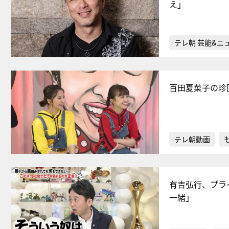
え」
テレ朝 芸能&ニ
百田夏菜子の珍
テレ朝動画
有吉弘行、プラ
一緒」