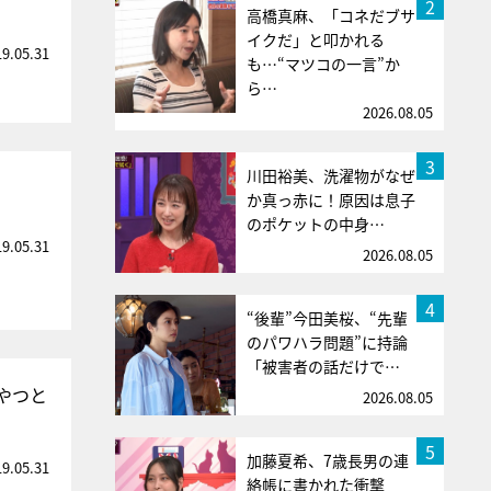
2
高橋真麻、「コネだブサ
イクだ」と叩かれる
19.05.31
も…“マツコの一言”か
ら…
2026.08.05
3
川田裕美、洗濯物がなぜ
か真っ赤に！原因は息子
のポケットの中身…
19.05.31
2026.08.05
4
“後輩”今田美桜、“先輩
のパワハラ問題”に持論
「被害者の話だけで…
やつと
2026.08.05
5
加藤夏希、7歳長男の連
19.05.31
絡帳に書かれた衝撃