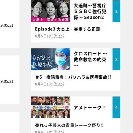
大追跡～警視庁
ＳＳＢＣ強行犯
2
係～ Season2
19.05.31
Episode3 大炎上…暴走する正義
8月5日(水)放送分
クロスロード ～
救命救急の約束
3
～
＃5 病院激震！パワハラ＆医療事故!?
19.05.31
8月4日(火)放送分
アメトーーク！
4
売れっ子芸人の貴重トーーク祭り!!
8月6日(木)放送分