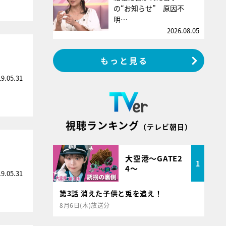
の“お知らせ” 原因不
明…
2026.08.05
もっと見る
19.05.31
視聴ランキング
（テレビ朝日）
大空港～GATE2
1
4～
19.05.31
第3話 消えた子供と兎を追え！
8月6日(木)放送分