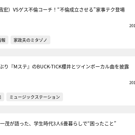
昌宏）VSゲス不倫コーチ！“不倫成立させる”家事テク登場
20
情報
家政夫のミタゾノ
ぶり『Mステ』のBUCK-TICK櫻井とツインボーカル曲を披露
20
楽
ミュージックステーション
嶋一茂が語った、学生時代3人6畳暮らしで“困ったこと”