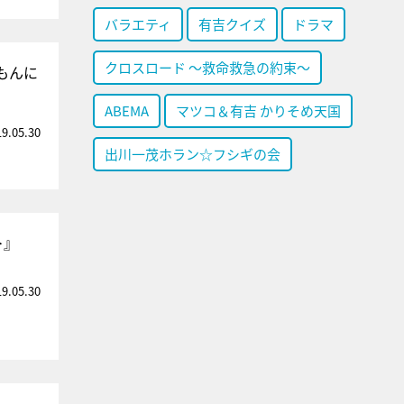
バラエティ
有吉クイズ
ドラマ
クロスロード ～救命救急の約束～
もんに
ABEMA
マツコ＆有吉 かりそめ天国
19.05.30
出川一茂ホラン☆フシギの会
＞』
19.05.30