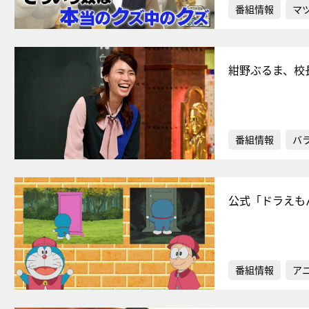
番組情報
マ
紺野ぶるま、校
番組情報
バ
公式「ドラえも
番組情報
ア