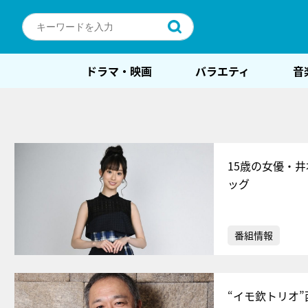
ドラマ・映画
バラエティ
音
15歳の女優・
ッグ
番組情報
“イモ欽トリオ