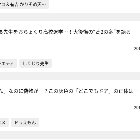
ツコ＆有吉 かりそめ天…
長先生をおちょくり高校退学…！大後悔の“高2の冬”を語る
20
ラエティ
しくじり先生
ん」なのに偽物が…？この灰色の「どこでもドア」の正体は…
20
ニメ
ドラえもん