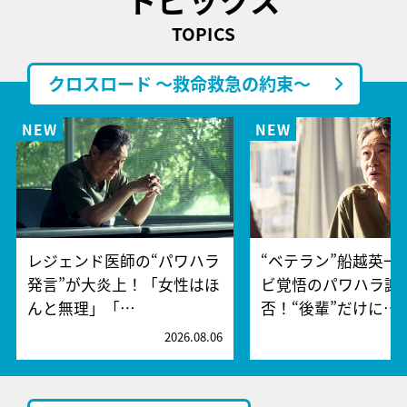
TOPICS
クロスロード ～救命救急の約束～
レジェンド医師の“パワハラ
“ベテラン”船越英一
発言”が大炎上！「女性はほ
ビ覚悟のパワハラ謝
んと無理」「…
否！“後輩”だけに…
2026.08.06
2