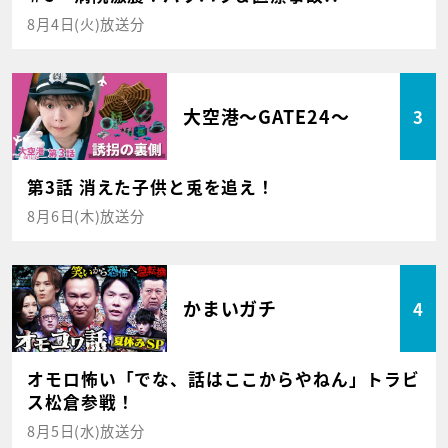
8月4日(火)放送分
大空港～GATE24～
3
第3話 消えた子供と兎を追え！
8月6日(木)放送分
かまいガチ
4
オモロ怖い「でな、話はここからやねん」トラビ
ス松倉参戦！
8月5日(水)放送分