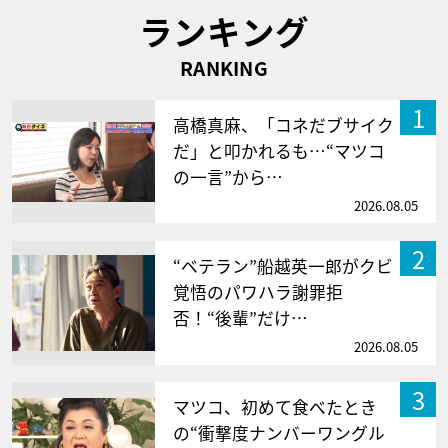
ランキング
RANKING
1
高橋真麻、「コネだブサイク
だ」と叩かれるも…“マツコ
の一言”から…
2026.08.05
2
“ベテラン”船越英一郎がクビ
覚悟のパワハラ謝罪拒
否！“後輩”だけ…
2026.08.05
3
マツコ、初めて食べたとき
の“衝撃度ナンバーワングル