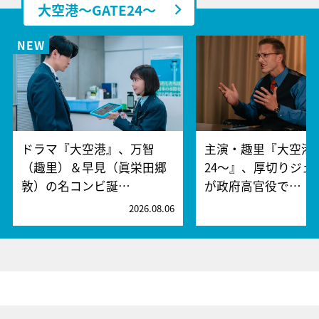
大空港～GATE24～
ドラマ『大空港』、万智
主演・趣里『大空港～
（趣里）＆早見（眞栄田郷
24～』、厚切りジェ
敦）の名コンビ誕…
が政府高官役で…
2026.08.06
2