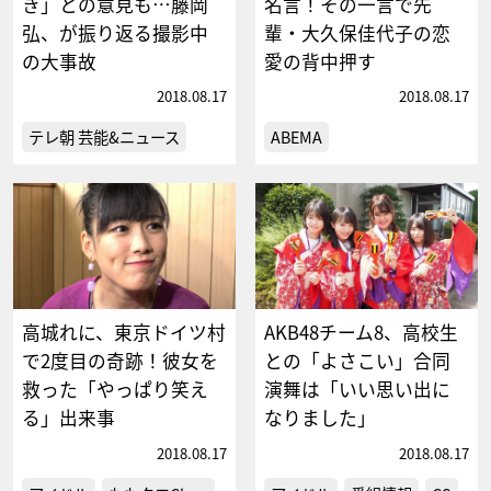
き」との意見も…藤岡
名言！その一言で先
弘、が振り返る撮影中
輩・大久保佳代子の恋
の大事故
愛の背中押す
2018.08.17
2018.08.17
テレ朝 芸能&ニュース
ABEMA
高城れに、東京ドイツ村
AKB48チーム8、高校生
で2度目の奇跡！彼女を
との「よさこい」合同
救った「やっぱり笑え
演舞は「いい思い出に
る」出来事
なりました」
2018.08.17
2018.08.17