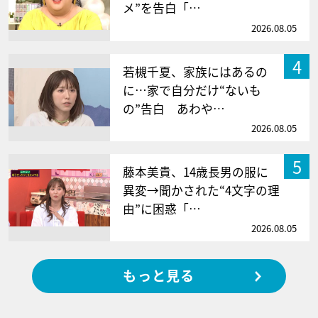
メ”を告白「…
2026.08.05
4
若槻千夏、家族にはあるの
に…家で自分だけ“ないも
の”告白 あわや…
2026.08.05
5
藤本美貴、14歳長男の服に
異変→聞かされた“4文字の理
由”に困惑「…
2026.08.05
もっと見る