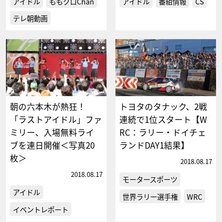
アイドル
ももクロChan
アイドル
番組情報
CS
テレ朝動画
朝の六本木が熱狂！
トヨタのタナック、2戦
「ラストアイドル」ファ
連続で1位スタート【W
ミリー、入場無料ライ
RC：ラリー・ドイチェ
ブを連日開催＜写真20
ランドDAY1結果】
枚＞
2018.08.17
2018.08.17
モータースポーツ
アイドル
世界ラリー選手権
WRC
イベントレポート