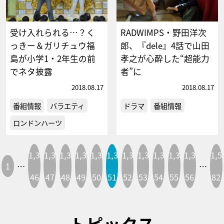
受け入れられる…？く
RADWIMPS・野田洋次
っきー＆ガリチュウ福
郎、『dele』4話で山田
島が小学1・2年生の前
孝之が心酔した“超能力
でネタ披露
者”に
2018.08.17
2018.08.17
番組情報
バラエティ
ドラマ
番組情報
ロンドンハーツ
1,3
1,3
1,3
1,3
1,3
1,3
1,3
1,3
1,3
1,3
1,3
1,5
1
…
…
46
47
48
49
50
51
52
53
54
55
56
82
トピックス