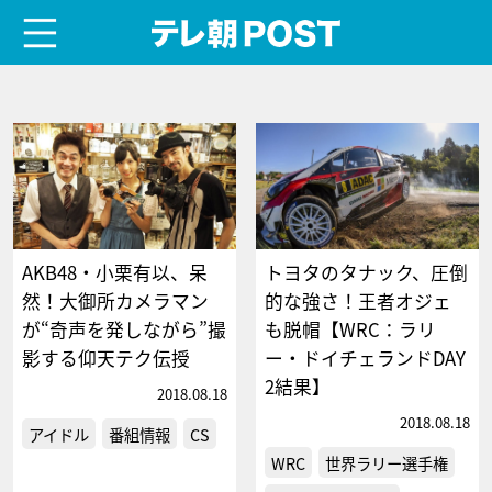
menu
テレ朝POST
AKB48・小栗有以、呆
トヨタのタナック、圧倒
然！大御所カメラマン
的な強さ！王者オジェ
が“奇声を発しながら”撮
も脱帽【WRC：ラリ
影する仰天テク伝授
ー・ドイチェランドDAY
2結果】
2018.08.18
2018.08.18
アイドル
番組情報
CS
WRC
世界ラリー選手権