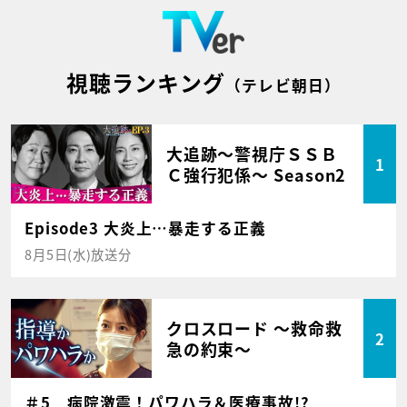
視聴ランキング
（テレビ朝日）
大追跡～警視庁ＳＳＢ
1
Ｃ強行犯係～ Season2
Episode3 大炎上…暴走する正義
8月5日(水)放送分
クロスロード ～救命救
2
急の約束～
＃5 病院激震！パワハラ＆医療事故!?