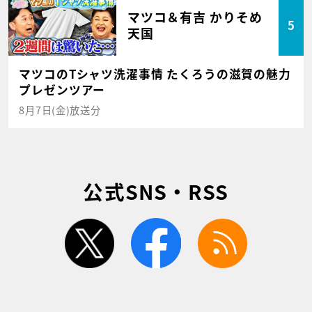
マツコ＆有吉 かりそめ
5
天国
マツコのTシャツ洗濯事情 たくろうの滋賀の魅力
プレゼンツアー
8月7日(金)放送分
公式SNS・RSS
twitter
facebook
rss