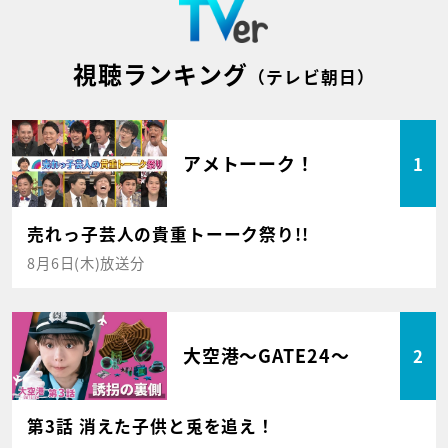
視聴ランキング
（テレビ朝日）
アメトーーク！
1
売れっ子芸人の貴重トーーク祭り!!
8月6日(木)放送分
大空港～GATE24～
2
第3話 消えた子供と兎を追え！