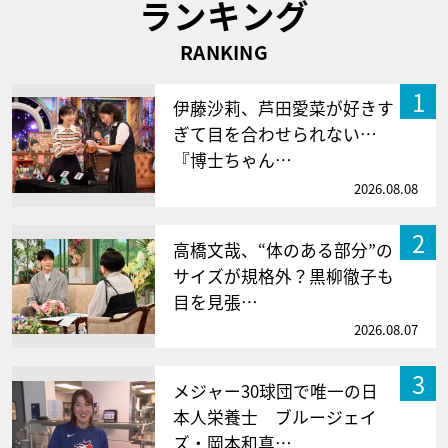
ランキング
RANKING
1
伊藤沙莉、芦田愛菜が好きす
ぎて目を合わせられない…
『博士ちゃん…
2026.08.08
2
高橋文哉、“体のある部分”の
サイズが規格外？黒柳徹子も
目を見張…
2026.08.07
3
メジャー30球団で唯一の日
本人栄養士 ブルージェイ
ズ・岡本和真…