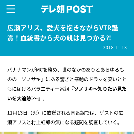
menu
テレ朝POST
広瀬アリス、愛犬を抱きながらVTR鑑
賞！血統書から犬の親は見つかる⁈
2018.11.13
バナナマンがMCを務め、世のなかのありとあらゆるも
のの「ソノサキ」にある驚きと感動のドラマを笑いとと
もに届けるバラエティー番組
『ソノサキ～知りたい見た
いを大追跡!～』
。
11月13日（火）に放送される同番組では、ゲストの広
瀬アリスと村上虹郎の気になる疑問を調査していく。