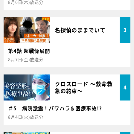
8月6日(木)放送分
名探偵のままでいて
3
第4話 超戦慄展開
8月7日(金)放送分
クロスロード ～救命救
4
急の約束～
＃5 病院激震！パワハラ＆医療事故!?
8月4日(火)放送分