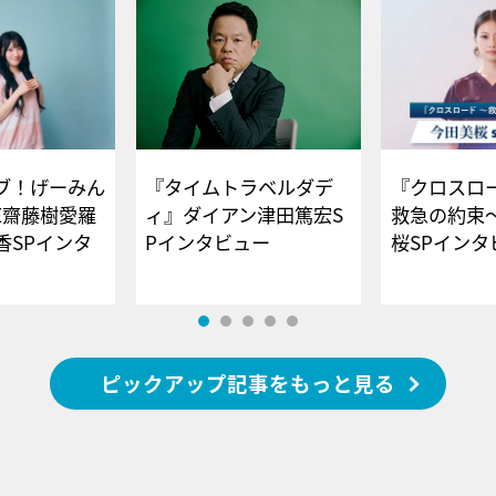
ブ！げーみん
『タイムトラベルダデ
『クロスロー
E齋藤樹愛羅
ィ』ダイアン津田篤宏S
救急の約束
香SPインタ
Pインタビュー
桜SPイ
ピックアップ記事をもっと見る